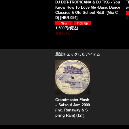
DJ DDT-TROPICANA & DJ TKG - You
T
Know How To Love Me -Basic Dance
w
Classics & Old School R&B- (Mix C
D)
[
HBR-054
]
在
1,500円
(税込)
在庫わずか
最近チェックしたアイテム
Grandmaster Flash
‎– Salsoul Jam 2000
(inc. Runaway & S
pring Rain) (12'')