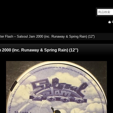
er Flash ‎– Salsoul Jam 2000 (inc. Runaway & Spring Rain) (12'')
 2000 (inc. Runaway & Spring Rain) (12'')