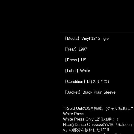
【Media】Vinyl 12'' Single
【Year】1997
【Press】US
【Label】White
【Condition】B (スリキズ)
【Jacket】Black Plain Sleeve
※Sold Out
の為再掲載。
(
ジャケ写真はこ
White Press.
White Press Only 12''仕様盤！！
NiceなDance Classicsの宝庫『Sa
y」の部分を抜粋した12'' !!