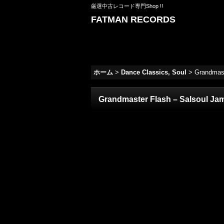
厳選中古レコード専門Shop !!
FATMAN RECORDS
ホーム
>
Dance Classics, Soul
>
Grandmast
Grandmaster Flash ‎– Salsoul Jam