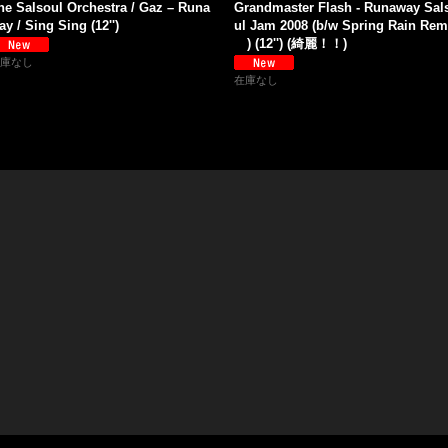
he Salsoul Orchestra / Gaz – Runa
Grandmaster Flash - Runaway Sal
ay / Sing Sing (12'')
ul Jam 2008 (b/w Spring Rain Rem
) (12'') (綺麗！！)
庫なし
在庫なし