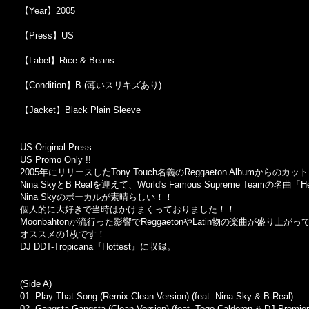
【Year】2005
【Press】US
【Label】Rice & Beans
【Condition】B (薄いスリキズあり)
【Jacket】Black Plain Sleeve
US Original Press.
US Promo Only !!
2005年にリリースしたTony Touch名義のReggaeton Albumからのカッ
Nina SkyとB Realを迎えて、World's Famous Supreme Teamの名
Nina Skyのボーカルが素晴らしい！！
個人的に大好きで当時はかけまくっておりました！！
Moonbahtonが流行った影響でReggaetonやLatin物の楽曲が
オススメの1枚です！
DJ DDT-Tropicana『Hottest』に収録。
(Side A)
01. Play That Song (Remix Clean Version) (feat. Nina Sky & B-Real)
02. Gangsta Gangsta (Clean Version) (feat. Tego Calderon & DJ Premier