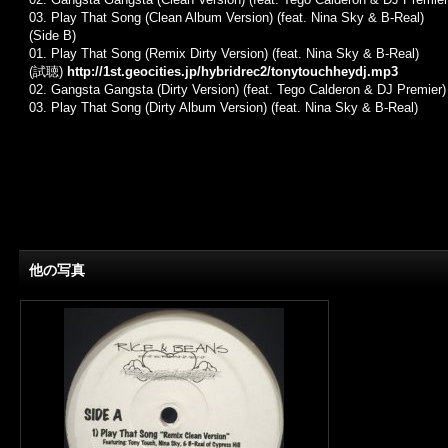
03. Play That Song (Clean Album Version) (feat. Nina Sky & B-Real)
(Side B)
01. Play That Song (Remix Dirty Version) (feat. Nina Sky & B-Real)
(試聴)
http://1st.geocities.jp/hybridrec2/tonytouchheydj.mp3
02. Gangsta Gangsta (Dirty Version) (feat. Tego Calderon & DJ Premier)
03. Play That Song (Dirty Album Version) (feat. Nina Sky & B-Real)
他の写真