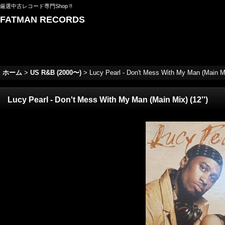
厳選中古レコード専門Shop !!
FATMAN RECORDS
ホーム
>
US R&B (2000〜)
>
Lucy Pearl - Don't Mess With My Man (Main Mix
Lucy Pearl - Don't Mess With My Man (Main Mix) (12'')