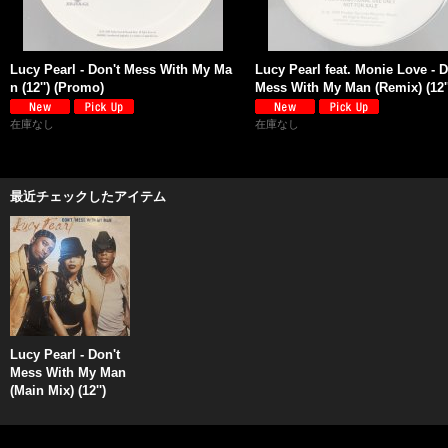
Lucy Pearl - Don't Mess With My Ma
Lucy Pearl feat. Monie Love - D
n (12'') (Promo)
Mess With My Man (Remix) (12''
在庫なし
在庫なし
最近チェックしたアイテム
Lucy Pearl - Don't
Mess With My Man
(Main Mix) (12'')