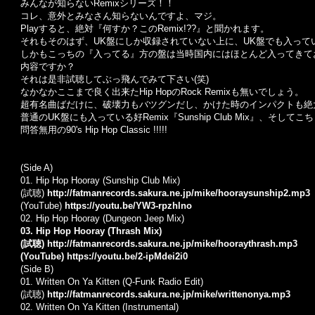
みんなが知らないRemixシリーズ！！
コレ、意外とみなさん知らないんですよ、マジ。
Playすると、絶対『何すか？このRemix!??』と聞かれます。
それもそのはず、UK盤にしか収録されていない上に、UK盤でも入って
しかもこっちの『入ってる』方の盤は当時国内にはほとんど入ってきて
内容ですか？
それは是非試聴してぶっ飛んでみて下さい(笑)
なかなかここまで良く出来たHip HopのRock Remixも無いでしょう。
超有名曲ばだけに、破壊力もバツグンだし、かけた時のインパクトも絶
普通のUK盤にも入っている好Remix『Sunship Club Mix』、そしてこちら
問答無用の90's Hip Hop Classic !!!!!
(Side A)
01. Hip Hop Hooray (Sunship Club Mix)
(試聴)
http://fatmanrecords.sakura.ne.jp/mike/hooraysunship2.mp3
(YouTube)
https://youtu.be/YW3-rpzhlno
02. Hip Hop Hooray (Dungeon Jeep Mix)
03. Hip Hop Hooray (Thrash Mix)
(試聴)
http://fatmanrecords.sakura.ne.jp/mike/hooraythrash.mp3
(YouTube)
https://youtu.be/2-ipMdei2i0
(Side B)
01. Written On Ya Kitten (Q-Funk Radio Edit)
(試聴)
http://fatmanrecords.sakura.ne.jp/mike/writtenonya.mp3
02. Written On Ya Kitten (Instrumental)