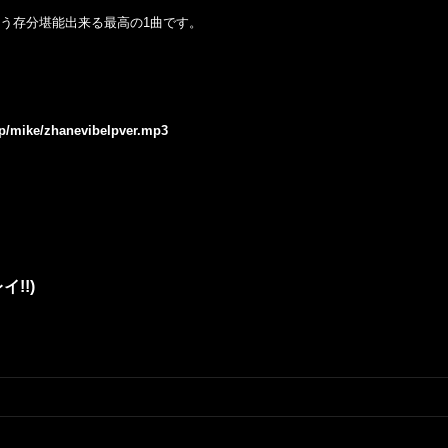
を思う存分堪能出来る最高の1曲です。
.jp/mike/zhanevibelpver.mp3
レイ!!)