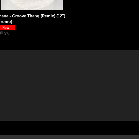
hane - Groove Thang (Remix) (12'')
Promo)
庫なし