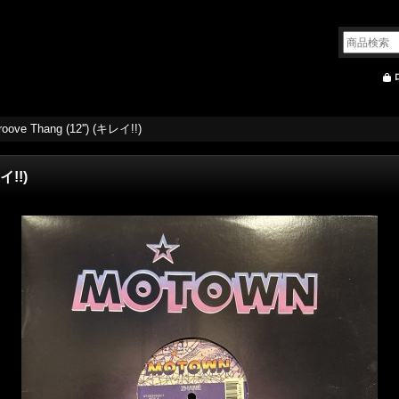
roove Thang (12'') (キレイ!!)
イ!!)