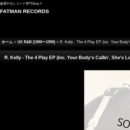
厳選中古レコード専門Shop !!
FATMAN RECORDS
ホーム
>
US R&B (1990〜1999)
>
R. Kelly - The 4 Play EP (inc. Your Body's
R. Kelly - The 4 Play EP (inc. Your Body's Callin', She's L