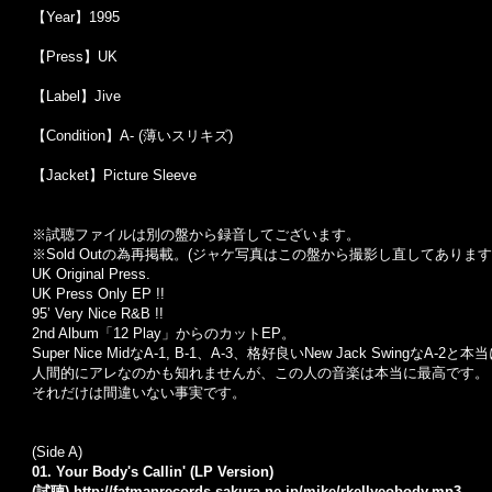
【Year】1995
【Press】UK
【Label】Jive
【Condition】A- (薄いスリキズ)
【Jacket】Picture Sleeve
※試聴ファイルは別の盤から録音してございます。
※Sold Out
の為再掲載。
(
ジャケ写真はこの盤から撮影し直してあります
UK Original Press.
UK Press Only EP !!
95’ Very Nice R&B !!
2nd Album「12 Play」からのカットEP。
Super Nice MidなA-1, B-1、A-3、格好良いNew Jack SwingなA-2
人間的にアレなのかも知れませんが、この人の音楽は本当に最高です。
それだけは間違いない事実です。
(Side A)
01. Your Body's Callin' (LP Version)
(試聴)
http://fatmanrecords.sakura.ne.jp/mike/rkellyeobody.mp3