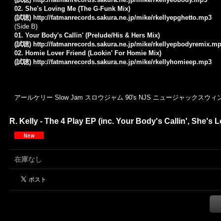
02. She's Loving Me (The G-Funk Mix)
(試聴)
http://fatmanrecords.sakura.ne.jp/mike/rkellyepghetto.mp3
(Side B)
01. Your Body's Callin' (Prelude/His & Hers Mix)
(試聴)
http://fatmanrecords.sakura.ne.jp/mike/rkellyepbodyremix.m
02. Homie Lover Friend (Lookin' For Homie Mix)
(試聴)
http://fatmanrecords.sakura.ne.jp/mike/rkellyhomieep.mp3
アールケリー Slow Jam スロウジャム 90's NJS ニュージャックスウ
R. Kelly - The 4 Play EP (inc. Your Body's Callin', She's 
在庫なし