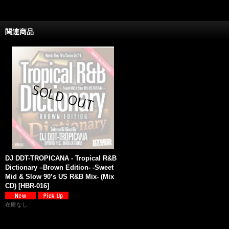
関連商品
DJ DDT-TROPICANA - Tropical R&B
Dictionary –Brown Edition- -Sweet
Mid & Slow 90’s US R&B Mix- (Mix
CD)
[
HBR-016
]
在庫なし