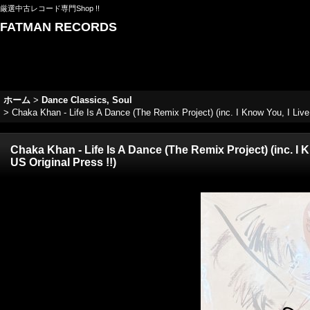
厳選中古レコード専門Shop !!
FATMAN RECORDS
ホーム
>
Dance Classics, Soul
>
Chaka Khan - Life Is A Dance (The Remix Project) (inc. I Know You, I
Chaka Khan - Life Is A Dance (The Remix Project) (inc
US Original Press !!)