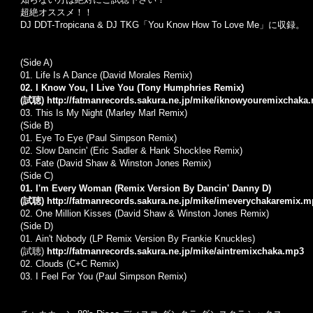
超絶オススメ！！
DJ DDT-Tropicana & DJ TKG「You Know How To Love Me」に収録。
(Side A)
01.
Life Is A Dance (David Morales Remix)
02. I Know You, I Live You (Tony Humphries Remix)
(試聴)
http://fatmanrecords.sakura.ne.jp/mike/iknowyouremixchaka
03.
This Is My Night (Marley Marl Remix)
(Side B)
01.
Eye To Eye (Paul Simpson Remix)
02.
Slow Dancin' (Eric Sadler & Hank Shocklee Remix)
03. F
ate (David Shaw & Winston Jones Remix)
(Side C)
01. I'm Every Woman (Remix Version By Dancin' Danny D)
(試聴)
http://fatmanrecords.sakura.ne.jp/mike/imeverychakaremix.m
02.
One Million Kisses (David Shaw & Winston Jones Remix)
(Side D)
01. Ain't Nobody (LP Remix Version By Frankie Knuckles)
(試聴)
http://fatmanrecords.sakura.ne.jp/mike/aintremixchaka.mp3
02.
Clouds (C+C Remix)
03.
I Feel For You (Paul Simpson Remix)