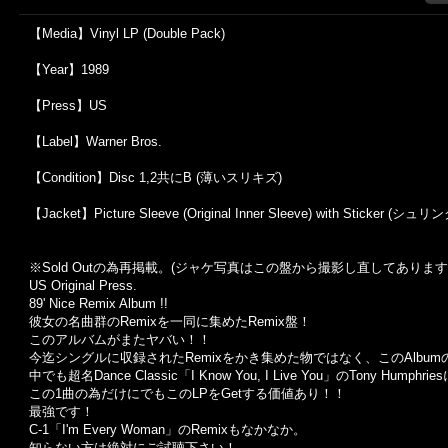
【Media】Vinyl LP (Double Pack)
【Year】1989
【Press】US
【Label】Warner Bros.
【Condition】Disc 1,2共にB (薄いスリキズ)
【Jacket】Picture Sleeve (Original Inner Sleeve) with Sticker (シ
※Sold Out
の為再掲載。
(
ジャケ写真はこの盤から撮影し直してあります
US Original Press.
89' Nice Remix Album !!
彼女の名曲群のRemixを一同に集めたRemix盤！
このアルバムがまたヤバい！！
今迄シングルに収録されたRemixをかき集めた物ではなく、このAlbum
中でも超名Dance Classic「I Know You, I Live You」のTony Hum
この1曲の為だけにでもこのLPをGetする価値あり！！
最強です！
C-1「I'm Every Woman」のRemixもなかなか。
知らない方は絶対にご試聴下さい！