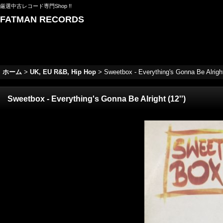
厳選中古レコード専門Shop !!
FATMAN RECORDS
ホーム
>
UK, EU R&B, Hip Hop
>
Sweetbox - Everything's Gonna Be Alright 
Sweetbox - Everything's Gonna Be Alright (12'')