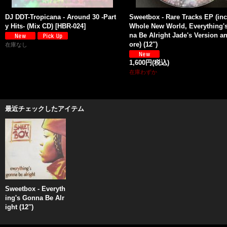
DJ DDT-Tropicana - Around 30 -Part
Sweetbox - Rare Tracks EP (inc
y Hits- (Mix CD)
[
HBR-024
]
Whole New World, Everything'
na Be Alright Jade's Version a
ore) (12'')
在庫なし
1,600円
(税込)
在庫わずか
最近チェックしたアイテム
Sweetbox - Everyth
ing's Gonna Be Alr
ight (12'')