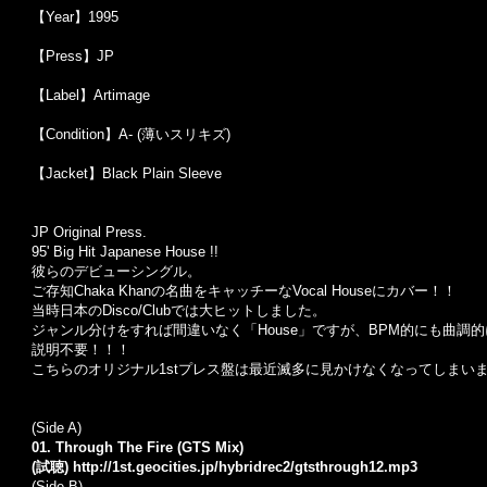
【Year】1995
【Press】JP
【Label】Artimage
【Condition】A- (薄いスリキズ)
【Jacket】Black Plain Sleeve
JP Original Press.
95' Big Hit Japanese House !!
彼らのデビューシングル。
ご存知Chaka Khanの名曲をキャッチーなVocal Houseにカバー！！
当時日本のDisco/Clubでは大ヒットしました。
ジャンル分けをすれば間違いなく「House」ですが、BPM的にも曲調
説明不要！！！
こちらのオリジナル1stプレス盤は最近滅多に見かけなくなってしまい
(Side A)
01.
Through The Fire (GTS Mix)
(試聴)
http://1st.geocities.jp/hybridrec2/gtsthrough12.mp3
(Side B)