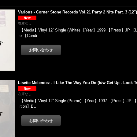
Various - Corner Stone Records Vol.21 Party 2 Nite Part. 3 (12''
在庫なし
【Media】Vinyl 12'' Single (White) 【Year】1999 【Press】JP 【L
e 【Condi…
Lisette Melendez - I Like The Way You Do (b/w Get Up - Look Twi
在庫なし
【Media】Vinyl 12'' Single (Promo) 【Year】1997 【Press】JP 【
ition】B…