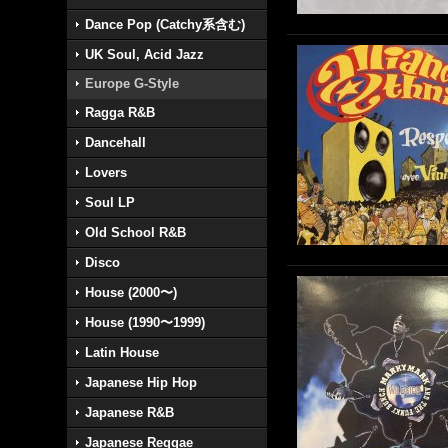
Dance Pop (Catchy系含む)
UK Soul, Acid Jazz
Europe G-Style
Ragga R&B
Dancehall
Lovers
Soul LP
Old School R&B
Disco
House (2000〜)
House (1990〜1999)
Latin House
Japanese Hip Hop
Japanese R&B
Japanese Reggae