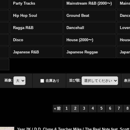
Party Tracks
Mainstream R&B (2000〜)
Hip Hop Soul
Ground Beat
Danc
Ragga R&B
Dancehall
Love
Disco
House (2000〜)
Hous
Japanese R&B
Japanese Reggae
Japa
画像
:
並び順
:
在庫あり
表
«
前
1
2
3
4
5
6
7
8
Year 2K / D.D. Clyne & Teacher Mike / The Real Note feat. Scot