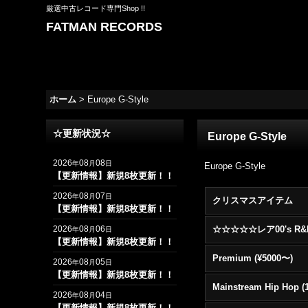
厳選中古レコード専門Shop !!
FATMAN RECORDS
ホーム
>
Europe G-Style
☆更新状況☆
Europe G-Style
2026
08
08
年
月
日
Europe G-Style
【更新情報】新規8枚更新！！
2026
08
07
年
月
日
クリスマスアイテム
【更新情報】新規8枚更新！！
2026
08
06
年
月
日
【更新情報】新規8枚更新！！
Premium (¥5000〜)
2026
08
05
年
月
日
【更新情報】新規8枚更新！！
2026
08
04
年
月
日
【更新情報】新規8枚更新！！