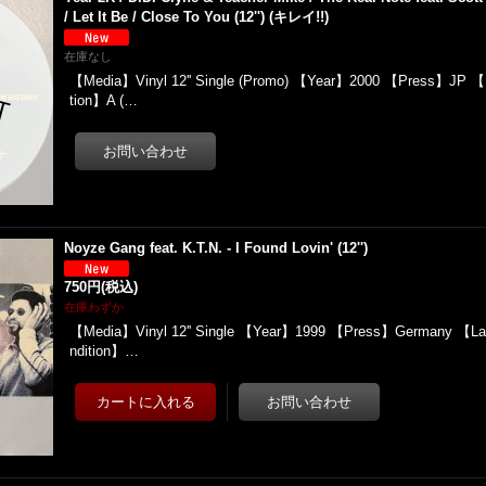
/ Let It Be / Close To You (12'') (キレイ!!)
在庫なし
【Media】Vinyl 12'' Single (Promo) 【Year】2000 【Press】JP 
tion】A (…
Noyze Gang feat. K.T.N. - I Found Lovin' (12'')
750円
(税込)
在庫わずか
【Media】Vinyl 12'' Single 【Year】1999 【Press】Germany 【La
ndition】…