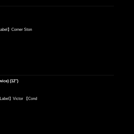
)
abel】Corner Ston
ce) (12'')
Label】Victor 【Cond