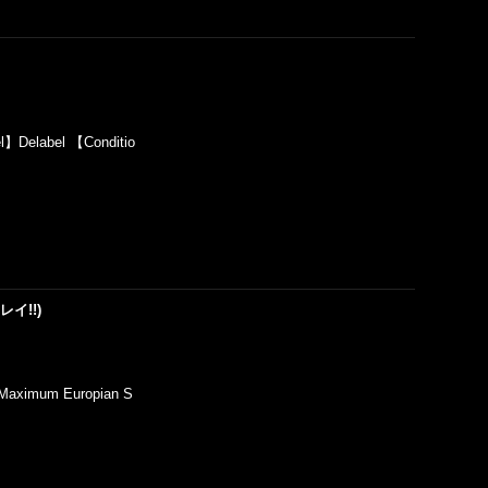
l】Delabel 【Conditio
(キレイ!!)
Maximum Europian S