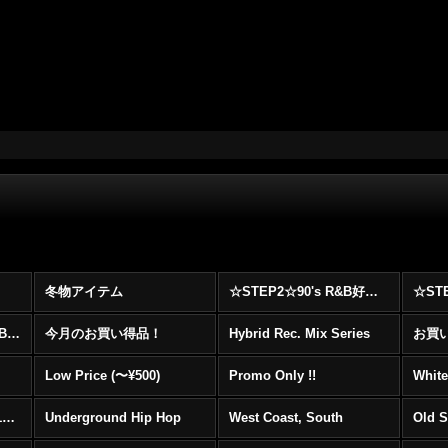
冬物アイテム
☆STEP2☆90's R&B好きに自信を持ってオススメ出来る00's R&B Best 100 !!!
☆☆☆☆☆レア00's R&B Promo Only盤特集！！☆☆☆☆☆
今月のお買い得品！
Hybrid Rec. Mix Series
お買い得
Low Price (〜¥500)
Promo Only !!
White
Mainstream Hip Hop (1990〜1999)
Underground Hip Hop
West Coast, South
Old 