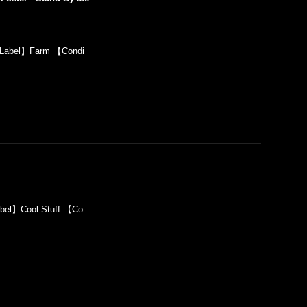
【Label】Farm 【Condi
bel】Cool Stuff 【Co