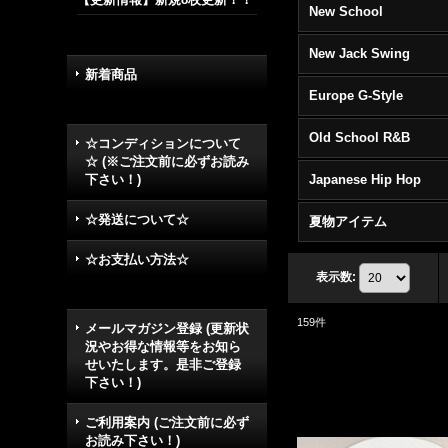
New School
New Jack Swing
新着商品
Europe G-Style
Old School R&B
☆コンディションについて
☆ (※ご注文前に必ずお読み
下さい！)
Japanese Hip Hop
☆発送について☆
夏物アイテム
☆お支払い方法☆
表示数
:
159
件
メールマガジン登録 (更新状
況やお得な情報等をお知ら
せいたします。是非ご登録
下さい！)
ご利用案内 (ご注文前に必ず
お読み下さい！)