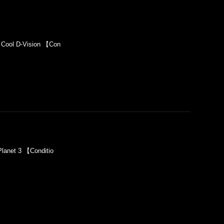
Cool D-Vision 【Con
anet 3 【Conditio