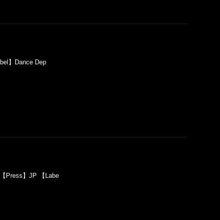
abel】Dance Dep
) 【Press】JP 【Labe