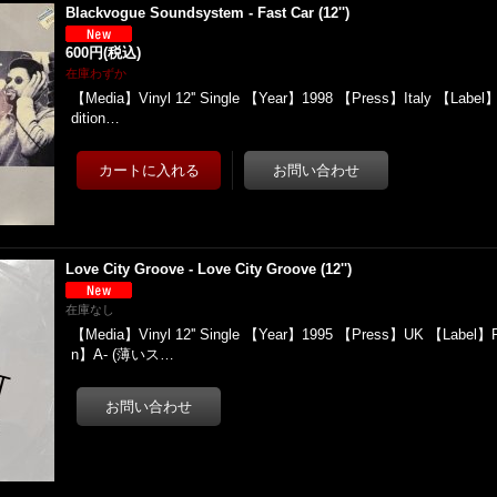
Blackvogue Soundsystem - Fast Car (12'')
600円
(税込)
在庫わずか
【Media】Vinyl 12'' Single 【Year】1998 【Press】Italy 【Label】
dition…
Love City Groove - Love City Groove (12'')
在庫なし
【Media】Vinyl 12'' Single 【Year】1995 【Press】UK 【Label】Pl
n】A- (薄いス…