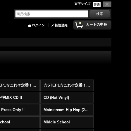
文字サイズ
:
0
カートの中身
ログイン
新規登録
☆STEP1☆これぞ定番！！まずはここから！2000年代Hip HopフロアヒットBest 100 !!!
☆STEP1☆これぞ定番！！まずはここから！2000年代R&BフロアヒットBest 100 !!!
MIX CD !!
CD (Not Vinyl)
 Press Only !!
Mainstream Hip Hop (2000〜)
School
Middle School