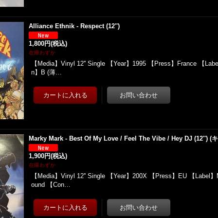
Alliance Ethnik - Respect (12'')
1,800円
(税込)
在庫わずか
【Media】Vinyl 12'' Single 【Year】1995 【Press】France 【Labe
n】B (薄…
Marky Mark - Best Of My Love / Feel The Vibe / Hey DJ (12'') 
1,900円
(税込)
在庫わずか
【Media】Vinyl 12'' Single 【Year】200X 【Press】EU 【Label】
ound 【Con…