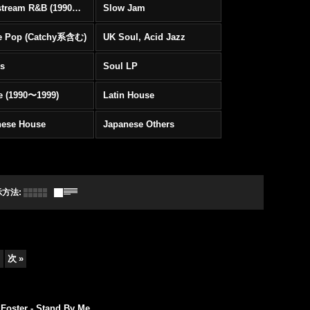
Mainstream R&B (1990〜1999)
Slow Jam
e Pop (Catchy系含む)
UK Soul, Acid Jazz
rs
Soul LP
e (1990〜1999)
Latin House
nese House
Japanese Others
示方法
:
次
»
t Foster - Stand By Me