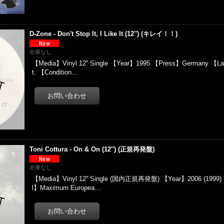
D-Zone - Don't Stop It, I Like It (12'') (キレイ！！)
在庫なし
【Media】Vinyl 12'' Single 【Year】1995 【Press】Germany 【L
t. 【Condition…
Toni Cottura - On & On (12'') (正規再発盤)
在庫なし
【Media】Vinyl 12'' Single (国内正規再発盤) 【Year】2006 (1999
l】Maximum Europea…