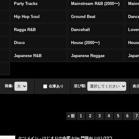
Party Tracks
Mainstream R&B (2000〜)
Hip Hop Soul
Ground Beat
Danc
Ragga R&B
Dancehall
Love
Disco
House (2000〜)
Hous
Japanese R&B
Japanese Reggae
Japa
画像
:
並び順
:
在庫あり
表
«
前
1
2
3
4
5
6
7
ケツメイシ - はじまりの合図 (c/w 門限やぶり) (12'')