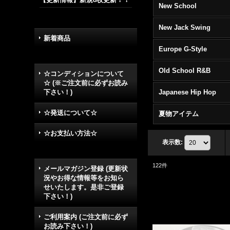
New School
New Jack Swing
新着商品
Europe G-Style
Old School R&B
☆コンディションについて
☆ (※ご注文前に必ずお読み
下さい！)
Japanese Hip Hop
☆発送について☆
夏物アイテム
☆お支払い方法☆
表示数
:
122
件
メールマガジン登録 (更新状
況やお得な情報等をお知ら
せいたします。是非ご登録
下さい！)
ご利用案内 (ご注文前に必ず
お読み下さい！)