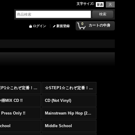
文字サイズ
:
0
カートの中身
ログイン
新規登録
☆STEP1☆これぞ定番！！まずはここから！2000年代Hip HopフロアヒットBest 100 !!!
☆STEP1☆これぞ定番！！まずはここから！2000年代R&BフロアヒットBest 100 !!!
MIX CD !!
CD (Not Vinyl)
 Press Only !!
Mainstream Hip Hop (2000〜)
School
Middle School