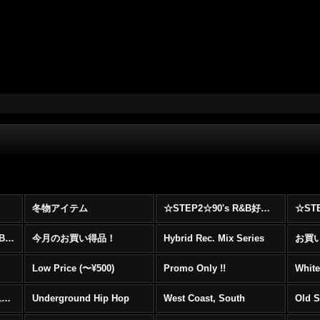
冬物アイテム
☆STEP2☆90's R&B好きに自信を持ってオススメ出来る00's R&B Best 100 !!!
☆☆☆☆☆レア00's R&B Promo Only盤特集！！☆☆☆☆☆
今月のお買い得品！
Hybrid Rec. Mix Series
お買い得
Low Price (〜¥500)
Promo Only !!
White
Mainstream Hip Hop (1990〜1999)
Underground Hip Hop
West Coast, South
Old 