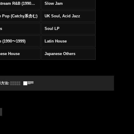
Mainstream R&B (1990〜1999)
Slow Jam
e Pop (Catchy系含む)
UK Soul, Acid Jazz
rs
Soul LP
e (1990〜1999)
Latin House
nese House
Japanese Others
示方法
: