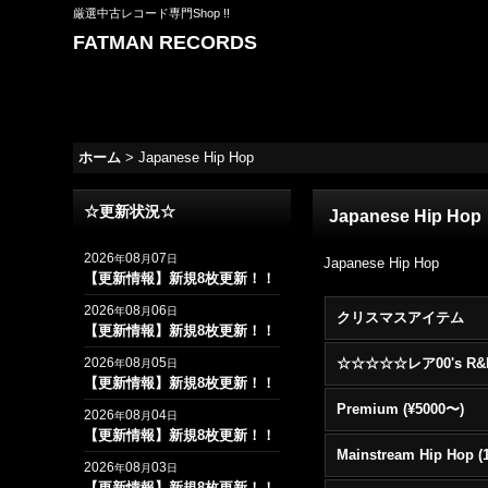
厳選中古レコード専門Shop !!
FATMAN RECORDS
ホーム
>
Japanese Hip Hop
☆更新状況☆
Japanese Hip Hop
2026
08
07
年
月
日
Japanese Hip Hop
【更新情報】新規8枚更新！！
2026
08
06
年
月
日
クリスマスアイテム
【更新情報】新規8枚更新！！
2026
08
05
年
月
日
【更新情報】新規8枚更新！！
Premium (¥5000〜)
2026
08
04
年
月
日
【更新情報】新規8枚更新！！
2026
08
03
年
月
日
【更新情報】新規8枚更新！！