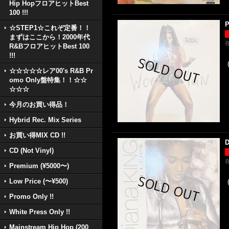
Hip HopフロアヒットBest
100 !!!
P
☆STEP1☆これぞ定番！！
まずはここから！2000年代
R&BフロアヒットBest 100
!!!
☆☆☆☆☆レア00's R&B Pr
omo Only盤特集！！☆☆
☆☆☆
今月のお買い得品！
Hybrid Rec. Mix Series
お買い得MIX CD !!
D
CD (Not Vinyl)
Premium (¥5000〜)
Low Price (〜¥500)
Promo Only !!
White Press Only !!
Mainstream Hip Hop (200