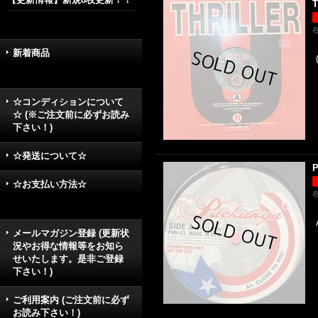
T
新着商品
☆コンディションについて
☆ (※ご注文前に必ずお読み
下さい！)
☆発送について☆
P
☆お支払い方法☆
メールマガジン登録 (更新状
況やお得な情報等をお知ら
せいたします。是非ご登録
下さい！)
ご利用案内 (ご注文前に必ず
お読み下さい！)