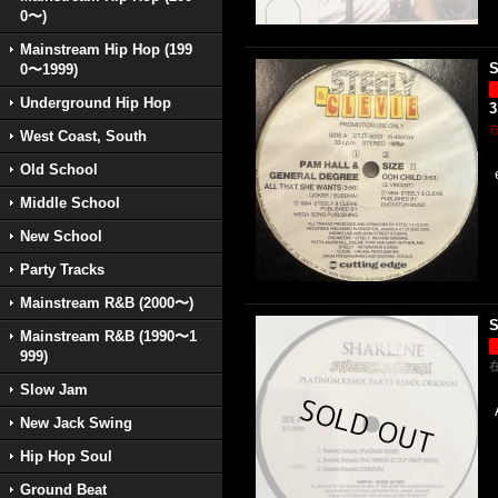
0〜)
Mainstream Hip Hop (199
S
0〜1999)
Underground Hip Hop
3
West Coast, South
Old School
Middle School
New School
Party Tracks
Mainstream R&B (2000〜)
S
Mainstream R&B (1990〜1
999)
Slow Jam
New Jack Swing
Hip Hop Soul
Ground Beat