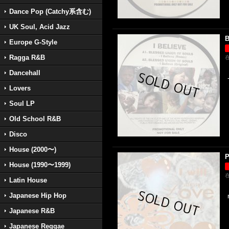
Dance Pop (Catchy系含む)
UK Soul, Acid Jazz
B
Europe G-Style
Ragga R&B
Dancehall
Lovers
Soul LP
Old School R&B
Disco
House (2000〜)
P
House (1990〜1999)
Latin House
Japanese Hip Hop
Japanese R&B
Japanese Reggae