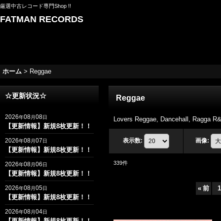
厳選中古レコード専門Shop !!
FATMAN RECORDS
ホーム
>
Reggae
☆更新状況☆
Reggae
2026
08
08
年
月
日
Lovers Reggae, Dancehall, Ra
【更新情報】新規8枚更新！！
2026
08
07
表示数
:
画像
:
年
月
日
【更新情報】新規8枚更新！！
339
件
2026
08
06
年
月
日
【更新情報】新規8枚更新！！
2026
08
05
«
前
1
年
月
日
【更新情報】新規8枚更新！！
2026
08
04
年
月
日
【更新情報】新規8枚更新！！