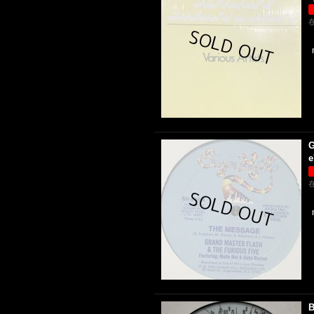
G
e
B