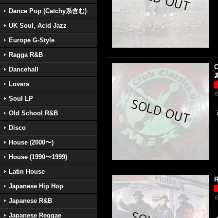
Dance Pop (Catchy系含む)
UK Soul, Acid Jazz
Europe G-Style
Ragga R&B
C
Dancehall
Lovers
Soul LP
Old School R&B
Disco
House (2000〜)
House (1990〜1999)
Latin House
R
Japanese Hip Hop
Japanese R&B
Japanese Reggae