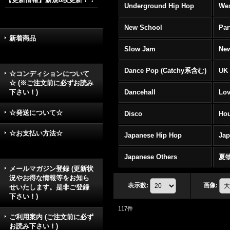
Underground Hip Hop
Wes
New School
Par
新着商品
Slow Jam
New
Dance Pop (Catchy系含む)
UK 
☆コンディションについて
☆ (※ご注文前に必ずお読み
下さい！)
Dancehall
Lov
☆発送について☆
Disco
Hou
☆お支払い方法☆
Japanese Hip Hop
Ja
Japanese Others
夏
メールマガジン登録 (更新状
況やお得な情報等をお知ら
表示数
:
画像
:
せいたします。是非ご登録
下さい！)
117
件
ご利用案内 (ご注文前に必ず
お読み下さい！)