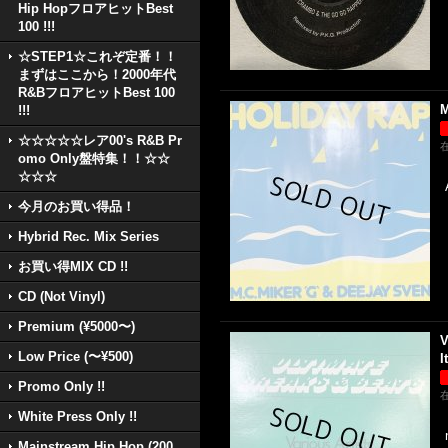
Hip HopフロアヒットBest
100 !!!
☆STEP1☆これぞ定番！！
まずはここから！2000年代
R&BフロアヒットBest 100
M
!!!
☆☆☆☆☆レア00's R&B Pr
omo Only盤特集！！☆☆
☆☆☆
今月のお買い得品！
Hybrid Rec. Mix Series
お買い得MIX CD !!
CD (Not Vinyl)
Premium (¥5000〜)
V
Low Price (〜¥500)
I
Promo Only !!
White Press Only !!
Mainstream Hip Hop (200