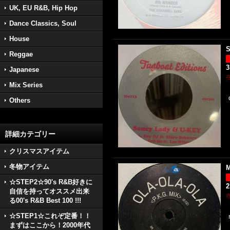
UK, EU R&B, Hip Hop
Dance Classics, Soul
House
S
Reggae
3
Japanese
Mix Series
Others
詳細カテゴリー
クリスマスアイテム
冬物アイテム
M
☆STEP2☆90's R&B好きに
2
自信を持ってオススメ出来
る00's R&B Best 100 !!!
☆STEP1☆これぞ定番！！
まずはここから！2000年代