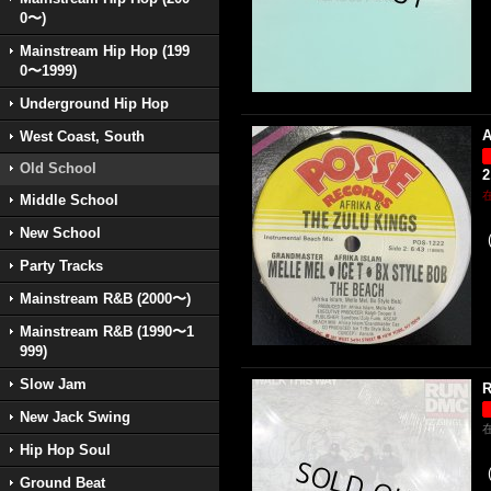
0〜)
Mainstream Hip Hop (199
0〜1999)
Underground Hip Hop
A
West Coast, South
Old School
2
Middle School
New School
Party Tracks
Mainstream R&B (2000〜)
Mainstream R&B (1990〜1
999)
Slow Jam
R
New Jack Swing
Hip Hop Soul
Ground Beat