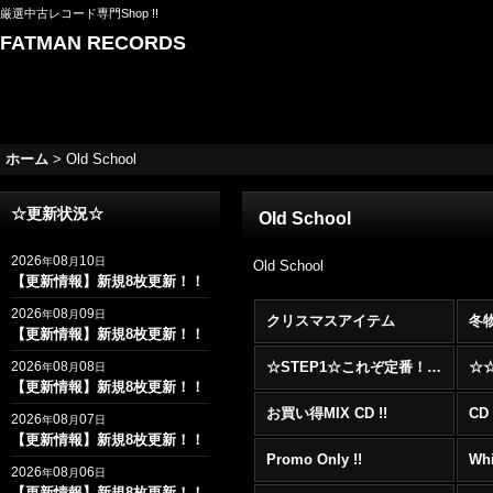
厳選中古レコード専門Shop !!
FATMAN RECORDS
ホーム
>
Old School
☆更新状況☆
Old School
2026
08
10
年
月
日
Old School
【更新情報】新規8枚更新！！
2026
08
09
年
月
日
クリスマスアイテム
冬
【更新情報】新規8枚更新！！
2026
08
08
☆STEP1☆これぞ定番！！まずはここから！2000年代R&BフロアヒットBest 100 !!!
年
月
日
【更新情報】新規8枚更新！！
お買い得MIX CD !!
CD 
2026
08
07
年
月
日
【更新情報】新規8枚更新！！
Promo Only !!
Whi
2026
08
06
年
月
日
【更新情報】新規8枚更新！！