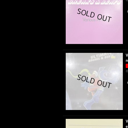
V
n
V
e