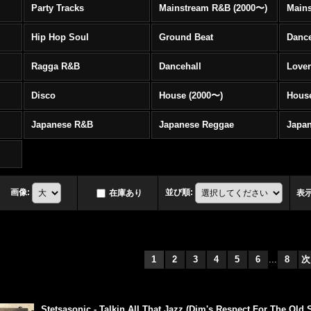
Party Tracks
Mainstream R&B (2000〜)
Hip Hop Soul
Ground Beat
Danc
Ragga R&B
Dancehall
Love
Disco
House (2000〜)
Hous
Japanese R&B
Japanese Reggae
Japa
画像
:
並び順
:
在庫あり
表
1
2
3
4
5
6
...
8
次
Stetsasonic - Talkin All That Jazz (Dim's Respect For The Old 