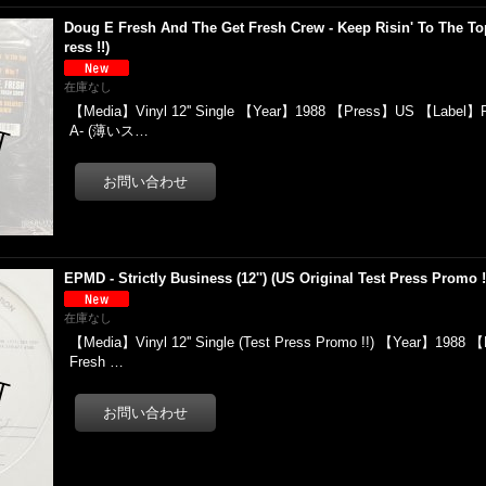
Doug E Fresh And The Get Fresh Crew - Keep Risin' To The Top 
ress !!)
在庫なし
【Media】Vinyl 12'' Single 【Year】1988 【Press】US 【Label】Re
A- (薄いス…
EPMD - Strictly Business (12'') (US Original Test Press Promo !
在庫なし
【Media】Vinyl 12'' Single (Test Press Promo !!) 【Year】198
Fresh …