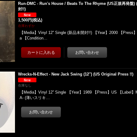
Run-DMC - Run's House / Beats To The Rhyme (US正規再発盤
封!!)
1,500円
(税込)
在庫わずか
【Media】Vinyl 12'' Single (新品未開封!!) 【Year】2000 【Press】
a 【Condition…
Wrecks-N-Effect - New Jack Swing (12'') (US Original Press !!)
在庫なし
【Media】Vinyl 12'' Single 【Year】1989 【Press】US 【Label】
A- (薄いスリキ…