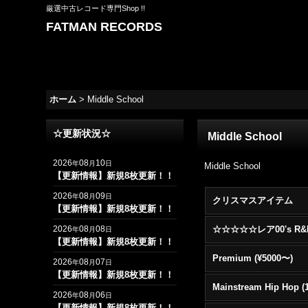
厳選中古レコード専門Shop !!
FATMAN RECORDS
ホーム
>
Middle School
☆更新状況☆
Middle School
2026
08
10
年
月
日
Middle School
【更新情報】新規8枚更新！！
2026
08
09
年
月
日
クリスマスアイテム
【更新情報】新規8枚更新！！
2026
08
08
年
月
日
【更新情報】新規8枚更新！！
Premium (¥5000〜)
2026
08
07
年
月
日
【更新情報】新規8枚更新！！
2026
08
06
年
月
日
【更新情報】新規8枚更新！！