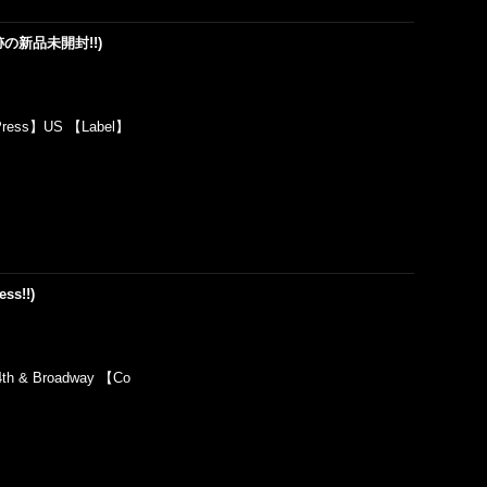
!) (奇跡の新品未開封!!)
Press】US 【Label】
ess!!)
th & Broadway 【Co