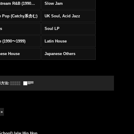
Mainstream R&B (1990〜1999)
Slow Jam
e Pop (Catchy系含む)
UK Soul, Acid Jazz
rs
Soul LP
e (1990〜1999)
Latin House
nese House
Japanese Others
示方法
:
»
School) (a/w Hip Hop