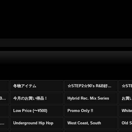
冬物アイテム
☆STEP2☆90's R&B好きに自信を持ってオススメ出来る00's R&B Best 100 !!!
☆☆☆☆☆レア00's R&B Promo Only盤特集！！☆☆☆☆☆
今月のお買い得品！
Hybrid Rec. Mix Series
お買い得
Low Price (〜¥500)
Promo Only !!
White
Mainstream Hip Hop (1990〜1999)
Underground Hip Hop
West Coast, South
Old 