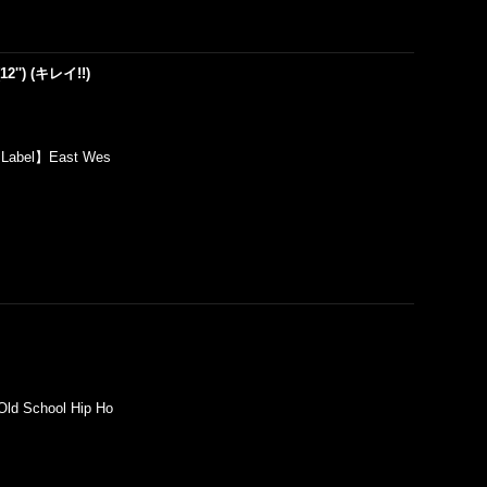
(12'') (キレイ!!)
【Label】East Wes
d School Hip Ho