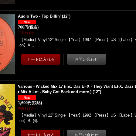
Audio Two - Top Billin' (12'')
700円
(税込)
在庫わずか
【Media】Vinyl 12'' Single 【Year】1987 【Press】US 【Label】Firs
on】A…
Various - Wicked Mix 17 (inc. Das EFX - They Want EFX, Dazz B
r Mix A Lot - Baby Got Back and more.) (12'')
1,600円
(税込)
在庫わずか
【Media】Vinyl 12'' Single 【Year】1992 【Press】US 【Label】W
on】B- (薄…