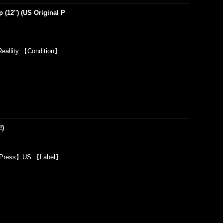
(12'') (US Original P
allity 【Condition】
!)
8 【Press】US 【Label】