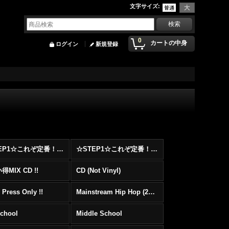
文字サイズ
:
0
カートの中身
ログイン
新規登録
☆STEP1☆これぞ定番！！まずはここから！2000年代Hip HopフロアヒットBest 100 !!!
☆STEP1☆これぞ定番！！まずはここから！2000年代R&BフロアヒットBest 100 !!!
MIX CD !!
CD (Not Vinyl)
 Press Only !!
Mainstream Hip Hop (2000〜)
School
Middle School