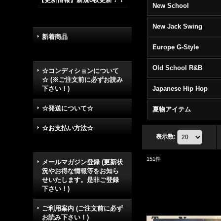
New School
New Jack Swing
新着商品
Europe G-Style
Old School R&B
☆コンディションについて
☆ (※ご注文前に必ずお読み
下さい！)
Japanese Hip Hop
☆発送について☆
夏物アイテム
☆お支払い方法☆
表示数
:
151
件
メールマガジン登録 (更新状
況やお得な情報等をお知ら
せいたします。是非ご登録
下さい！)
ご利用案内 (ご注文前に必ず
お読み下さい！)