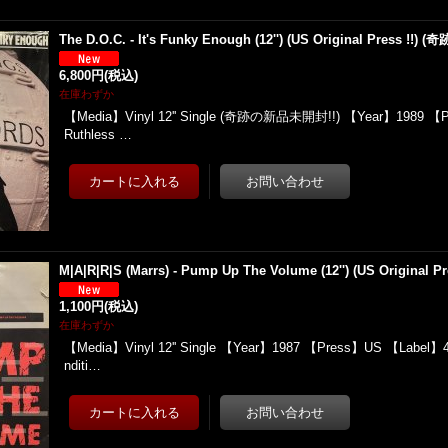
The D.O.C. - It's Funky Enough (12'') (US Original Press !
6,800円
(税込)
在庫わずか
【Media】Vinyl 12'' Single (奇跡の新品未開封!!) 【Year】1989 【
Ruthless …
M|A|R|R|S (Marrs) - Pump Up The Volume (12'') (US Original Pr
1,100円
(税込)
在庫わずか
【Media】Vinyl 12'' Single 【Year】1987 【Press】US 【Label】4
nditi…