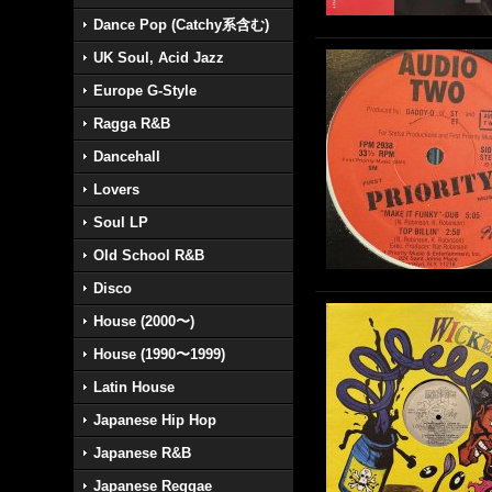
Dance Pop (Catchy系含む)
UK Soul, Acid Jazz
Europe G-Style
Ragga R&B
Dancehall
Lovers
Soul LP
Old School R&B
Disco
House (2000〜)
House (1990〜1999)
Latin House
Japanese Hip Hop
Japanese R&B
Japanese Reggae