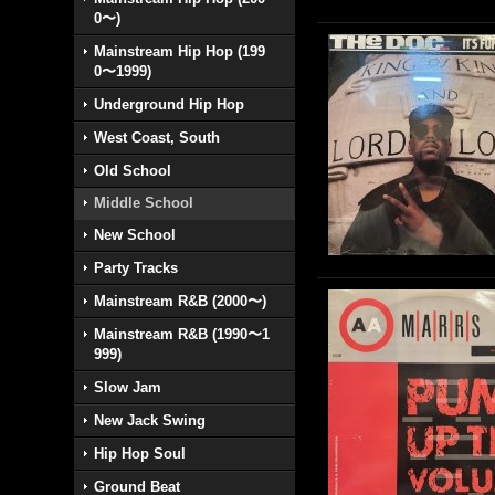
0〜)
Mainstream Hip Hop (199
0〜1999)
Underground Hip Hop
West Coast, South
Old School
Middle School
New School
Party Tracks
Mainstream R&B (2000〜)
Mainstream R&B (1990〜1
999)
Slow Jam
New Jack Swing
Hip Hop Soul
Ground Beat