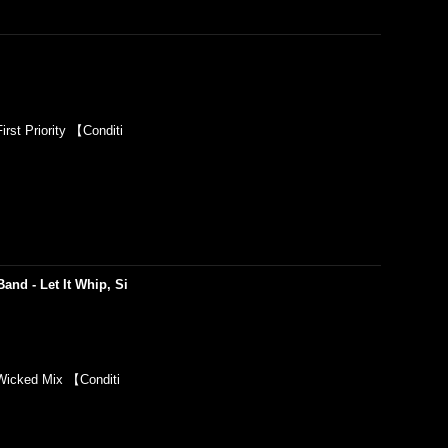
t Priority 【Conditi
and - Let It Whip, Si
icked Mix 【Conditi