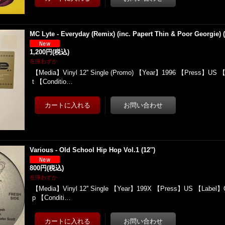
MC Lyte - Everyday (Remix) (inc. Papert Thin & Poor Georgie) 
1,200円
(税込)
在庫わずか
【Media】Vinyl 12'' Single (Promo) 【Year】1996 【Press】US 
t 【Conditio…
Various - Old School Hip Hop Vol.1 (12'')
800円
(税込)
在庫わずか
【Media】Vinyl 12'' Single 【Year】199X 【Press】US 【Label】Ol
p 【Conditi…