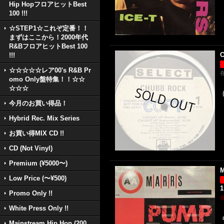
Hip HopフロアヒットBest
100 !!!
☆STEP1☆これぞ定番！！
まずはここから！2000年代
R&BフロアヒットBest 100
C
!!!
☆☆☆☆☆レア00's R&B Pr
omo Only盤特集！！☆☆
☆☆☆
今月のお買い得品！
Hybrid Rec. Mix Series
お買い得MIX CD !!
CD (Not Vinyl)
Premium (¥5000〜)
M
Low Price (〜¥500)
1
Promo Only !!
White Press Only !!
Mainstream Hip Hop (200