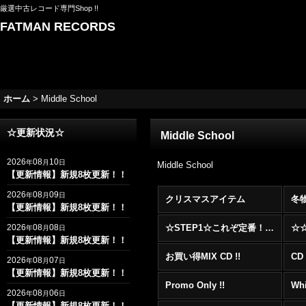
厳選中古レコード専門Shop !!
FATMAN RECORDS
ホーム
>
Middle School
☆更新状況☆
Middle School
2026
08
10
年
月
日
Middle School
【更新情報】新規8枚更新！！
2026
08
09
年
月
日
クリスマスアイテム
冬
【更新情報】新規8枚更新！！
2026
08
08
☆STEP1☆これぞ定番！！まずはここから！2000年代R&BフロアヒットBest 100 !!!
年
月
日
【更新情報】新規8枚更新！！
お買い得MIX CD !!
CD 
2026
08
07
年
月
日
【更新情報】新規8枚更新！！
Promo Only !!
Whi
2026
08
06
年
月
日
【更新情報】新規8枚更新！！