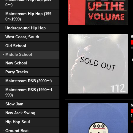
0〜)
Mainstream Hip Hop (199
0〜1999)
Underground Hip Hop
B
West Coast, South
Old School
Middle School
New School
Party Tracks
Mainstream R&B (2000〜)
Mainstream R&B (1990〜1
999)
Slow Jam
M
New Jack Swing
1
Hip Hop Soul
Ground Beat