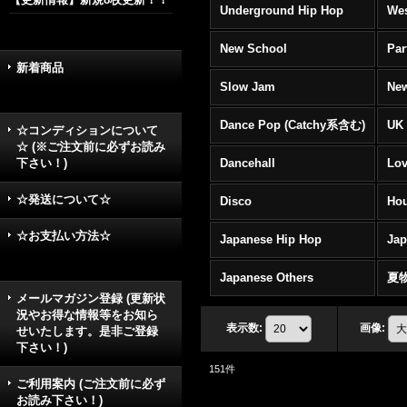
Underground Hip Hop
Wes
New School
Par
新着商品
Slow Jam
New
Dance Pop (Catchy系含む)
UK 
☆コンディションについて
☆ (※ご注文前に必ずお読み
下さい！)
Dancehall
Lov
☆発送について☆
Disco
Hou
☆お支払い方法☆
Japanese Hip Hop
Ja
Japanese Others
夏
メールマガジン登録 (更新状
況やお得な情報等をお知ら
表示数
:
画像
:
せいたします。是非ご登録
下さい！)
151
件
ご利用案内 (ご注文前に必ず
お読み下さい！)