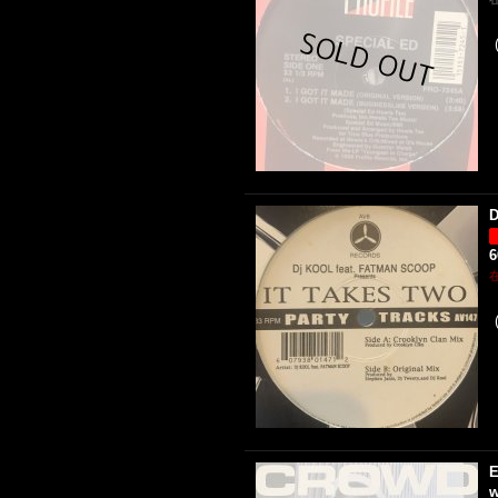
D
E
w