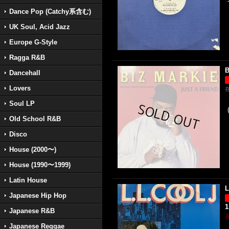
Dance Pop (Catchy系含む)
UK Soul, Acid Jazz
Europe G-Style
Ragga R&B
B
Dancehall
Lovers
Soul LP
Old School R&B
Disco
House (2000〜)
House (1990〜1999)
Latin House
L
Japanese Hip Hop
1
Japanese R&B
Japanese Reggae