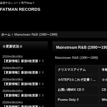
厳選中古レコード専門Shop !!
FATMAN RECORDS
ホーム
>
Mainstream R&B (1990〜1999)
☆更新状況☆
Mainstream R&B (1990〜199
2026
08
08
年
月
日
Mainstream R&B (1990〜1999)
【更新情報】新規8枚更新！！
2026
08
07
年
月
日
クリスマスアイテム
冬
【更新情報】新規8枚更新！！
2026
08
06
☆STEP1☆これぞ定番！！まずはここから！2000年代R&BフロアヒットBest 100 !!!
年
月
日
【更新情報】新規8枚更新！！
お買い得MIX CD !!
CD 
2026
08
05
年
月
日
【更新情報】新規8枚更新！！
Promo Only !!
Whi
2026
08
04
年
月
日
【更新情報】新規8枚更新！！