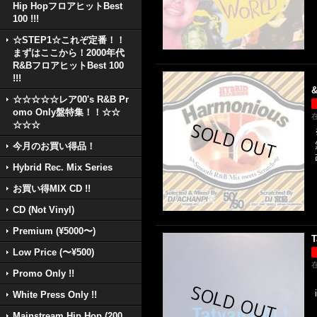
Hip HopフロアヒットBest
100 !!!
☆STEP1☆これぞ定番！！
まずはここから！2000年代
R&BフロアヒットBest 100
【
!!!
&
☆☆☆☆☆レア00's R&B Pr
omo Only盤特集！！☆☆
☆☆☆
今月のお買い得品！
Hybrid Rec. Mix Series
お買い得MIX CD !!
CD (Not Vinyl)
Premium (¥5000〜)
T
Low Price (〜¥500)
Promo Only !!
White Press Only !!
Mainstream Hip Hop (200