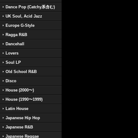
Dance Pop (Catchy系含む)
UK Soul, Acid Jazz
Europe G-Style
Ragga R&B
Dancehall
Lovers
Soul LP
Old School R&B
Disco
House (2000〜)
House (1990〜1999)
Latin House
Japanese Hip Hop
Japanese R&B
Japanese Reggae