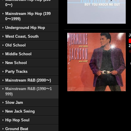
0〜)
Mainstream Hip Hop (199
0〜1999)
Underground Hip Hop
J
West Coast, South
Old School
2
Middle School
New School
Party Tracks
Mainstream R&B (2000〜)
Mainstream R&B (1990〜1
999)
Slow Jam
New Jack Swing
Hip Hop Soul
Ground Beat