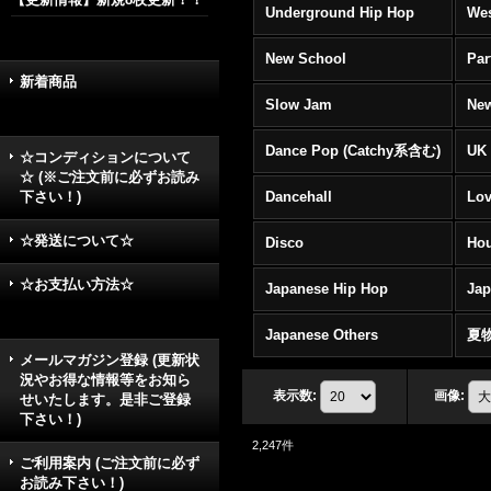
Underground Hip Hop
Wes
New School
Par
新着商品
Slow Jam
New
Dance Pop (Catchy系含む)
UK 
☆コンディションについて
☆ (※ご注文前に必ずお読み
下さい！)
Dancehall
Lov
☆発送について☆
Disco
Hou
☆お支払い方法☆
Japanese Hip Hop
Ja
Japanese Others
夏
メールマガジン登録 (更新状
況やお得な情報等をお知ら
表示数
:
画像
:
せいたします。是非ご登録
下さい！)
2,247
件
ご利用案内 (ご注文前に必ず
お読み下さい！)