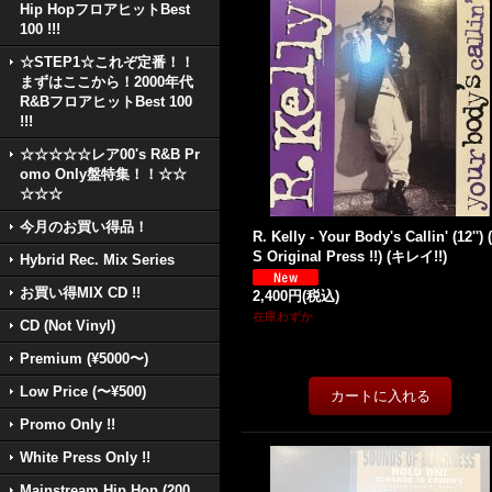
Hip HopフロアヒットBest
100 !!!
☆STEP1☆これぞ定番！！
まずはここから！2000年代
R&BフロアヒットBest 100
!!!
☆☆☆☆☆レア00's R&B Pr
omo Only盤特集！！☆☆
☆☆☆
今月のお買い得品！
R. Kelly - Your Body's Callin' (12'') 
S Original Press !!) (キレイ!!)
Hybrid Rec. Mix Series
お買い得MIX CD !!
2,400円
(税込)
在庫わずか
CD (Not Vinyl)
Premium (¥5000〜)
Low Price (〜¥500)
Promo Only !!
White Press Only !!
Mainstream Hip Hop (200