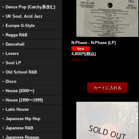
Dance Pop (Catchy系含む)
UK Soul, Acid Jazz
Europe G-Style
Ragga R&B
N-Phase - N-Phase (LP)
Dancehall
Lovers
4,800円
(税込)
在庫わずか
Soul LP
Old School R&B
Disco
House (2000〜)
House (1990〜1999)
Latin House
Japanese Hip Hop
Japanese R&B
Japanese Reggae