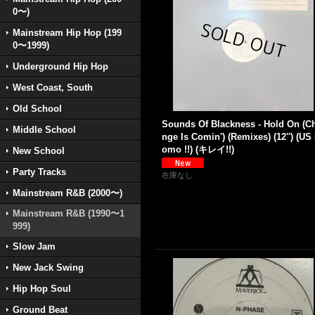
0〜)
Mainstream Hip Hop (199
0〜1999)
Underground Hip Hop
West Coast, South
Old School
Sounds Of Blackness - Hold On (C
Middle School
nge Is Comin') (Remixes) (12'') (US
omo !!) (キレイ!!)
New School
Party Tracks
在庫なし
Mainstream R&B (2000〜)
Mainstream R&B (1990〜1
999)
Slow Jam
New Jack Swing
Hip Hop Soul
Ground Beat