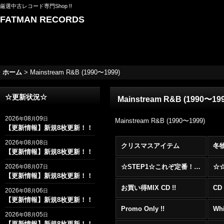
厳選中古レコード専門Shop !!
FATMAN RECORDS
ホーム
>
Mainstream R&B (1990〜1999)
☆更新状況☆
Mainstream R&B (1990〜199
2026
08
09
年
月
日
Mainstream R&B (1990〜1999)
【更新情報】新規8枚更新！！
2026
08
08
年
月
日
クリスマスアイテム
冬
【更新情報】新規8枚更新！！
2026
08
07
☆STEP1☆これぞ定番！！まずはここから！2000年代R&BフロアヒットBest 100 !!!
年
月
日
【更新情報】新規8枚更新！！
お買い得MIX CD !!
CD 
2026
08
06
年
月
日
【更新情報】新規8枚更新！！
Promo Only !!
Whi
2026
08
05
年
月
日
【更新情報】新規8枚更新！！