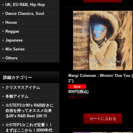
UK, EU R&B, Hip Hop
Dance Classics, Soul
House
Reggae
Japanese
Mix Series
Others
Margi Coleman - Winnin' Ova You (
詳細カテゴリー
2'')
クリスマスアイテム
800円
(税込)
冬物アイテム
在庫わずか
☆STEP2☆90's R&B好きに
自信を持ってオススメ出来
る00's R&B Best 100 !!!
☆STEP1☆これぞ定番！！
まずはここから！2000年代