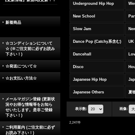
Underground Hip Hop
Wes
New School
Par
新着商品
Slow Jam
New
Dance Pop (Catchy系含む)
UK 
☆コンディションについて
☆ (※ご注文前に必ずお読み
下さい！)
Dancehall
Lov
☆発送について☆
Disco
Hou
☆お支払い方法☆
Japanese Hip Hop
Ja
Japanese Others
夏
メールマガジン登録 (更新状
況やお得な情報等をお知ら
表示数
:
画像
:
せいたします。是非ご登録
下さい！)
2,247
件
ご利用案内 (ご注文前に必ず
お読み下さい！)