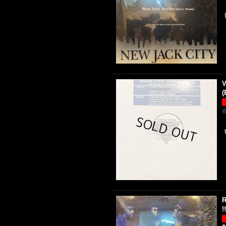
V
(
R