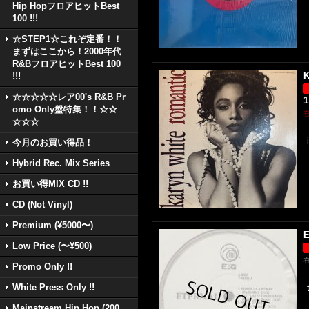
Hip HopフロアヒットBest
100 !!!
☆STEP1☆これぞ定番！！
まずはここから！2000年代
R&BフロアヒットBest 100
K
!!!
☆☆☆☆☆レア00's R&B Pr
1
omo Only盤特集！！☆☆
☆☆☆
今月のお買い得品！
Hybrid Rec. Mix Series
お買い得MIX CD !!
CD (Not Vinyl)
Premium (¥5000〜)
E
Low Price (〜¥500)
Promo Only !!
White Press Only !!
Mainstream Hip Hop (200