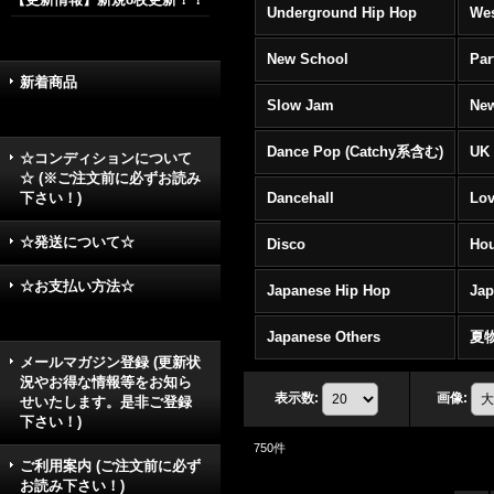
Underground Hip Hop
Wes
New School
Par
新着商品
Slow Jam
New
Dance Pop (Catchy系含む)
UK 
☆コンディションについて
☆ (※ご注文前に必ずお読み
下さい！)
Dancehall
Lov
☆発送について☆
Disco
Hou
☆お支払い方法☆
Japanese Hip Hop
Ja
Japanese Others
夏
メールマガジン登録 (更新状
況やお得な情報等をお知ら
表示数
:
画像
:
せいたします。是非ご登録
下さい！)
750
件
ご利用案内 (ご注文前に必ず
お読み下さい！)