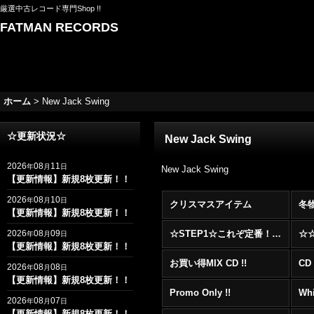
厳選中古レコード専門Shop !!
FATMAN RECORDS
ホーム
>
New Jack Swing
☆更新状況☆
New Jack Swing
2026
08
11
年
月
日
New Jack Swing
【更新情報】新規8枚更新！！
2026
08
10
年
月
日
クリスマスアイテム
冬
【更新情報】新規8枚更新！！
2026
08
09
☆STEP1☆これぞ定番！！まずはここから！2000年代R&BフロアヒットBest 100 !!!
年
月
日
【更新情報】新規8枚更新！！
お買い得MIX CD !!
CD 
2026
08
08
年
月
日
【更新情報】新規8枚更新！！
Promo Only !!
Whi
2026
08
07
年
月
日
【更新情報】新規8枚更新！！