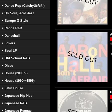
Dance Pop (Catchy系含む)
UK Soul, Acid Jazz
Europe G-Style
Ragga R&B
A
Dancehall
Lovers
Soul LP
Old School R&B
Disco
House (2000〜)
House (1990〜1999)
Latin House
D
Japanese Hip Hop
Japanese R&B
Japanese Reggae