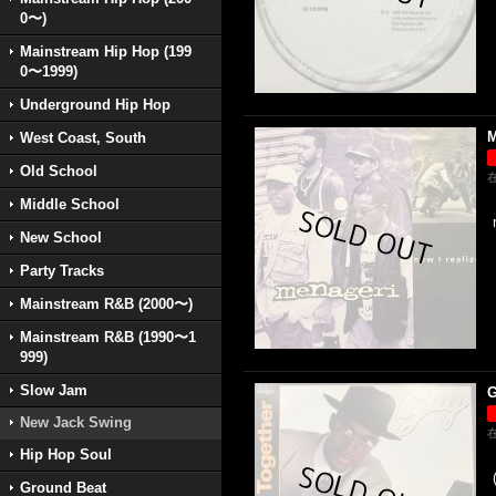
0〜)
Mainstream Hip Hop (199
0〜1999)
Underground Hip Hop
M
West Coast, South
Old School
Middle School
New School
Party Tracks
Mainstream R&B (2000〜)
Mainstream R&B (1990〜1
999)
Slow Jam
G
New Jack Swing
Hip Hop Soul
Ground Beat