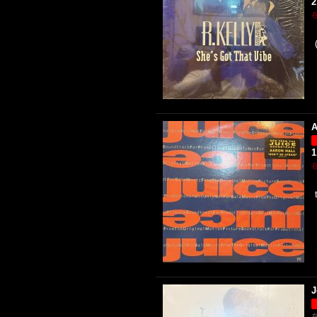
2
A
1
J