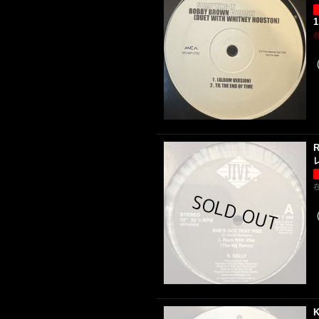
1
R
レ
K