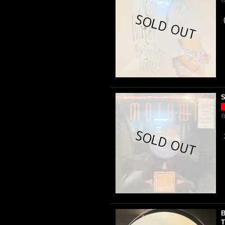
S
B
T