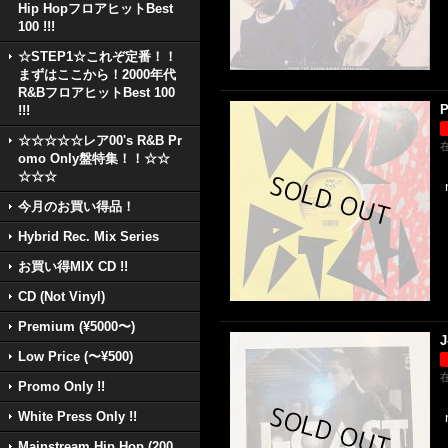
Hip HopフロアヒットBest
100 !!!
☆STEP1☆これぞ定番！！
まずはここから！2000年代
R&BフロアヒットBest 100
P
!!!
☆☆☆☆☆レア00's R&B Pr
omo Only盤特集！！☆☆
☆☆☆
今月のお買い得品！
Hybrid Rec. Mix Series
お買い得MIX CD !!
CD (Not Vinyl)
Premium (¥5000〜)
J
Low Price (〜¥500)
Promo Only !!
White Press Only !!
Mainstream Hip Hop (200