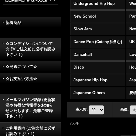
Underground Hip Hop
Wes
New School
Par
新着商品
Slow Jam
New
Dance Pop (Catchy系含む)
UK 
☆コンディションについて
☆ (※ご注文前に必ずお読み
下さい！)
Dancehall
Lov
☆発送について☆
Disco
Hou
☆お支払い方法☆
Japanese Hip Hop
Ja
Japanese Others
夏
メールマガジン登録 (更新状
況やお得な情報等をお知ら
表示数
:
画像
:
せいたします。是非ご登録
下さい！)
750
件
ご利用案内 (ご注文前に必ず
お読み下さい！)