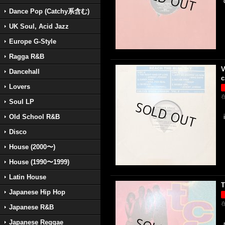
Dance Pop (Catchy系含む)
UK Soul, Acid Jazz
Europe G-Style
Ragga R&B
V
Dancehall
c
Lovers
Soul LP
Old School R&B
Disco
House (2000〜)
House (1990〜1999)
Latin House
T
Japanese Hip Hop
Japanese R&B
Japanese Reggae