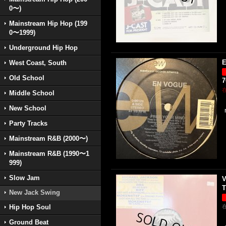
0〜)
Mainstream Hip Hop (199
0〜1999)
Underground Hip Hop
E
West Coast, South
Old School
Middle School
New School
Party Tracks
Mainstream R&B (2000〜)
Mainstream R&B (1990〜1
999)
Slow Jam
V
T
New Jack Swing
Hip Hop Soul
Ground Beat