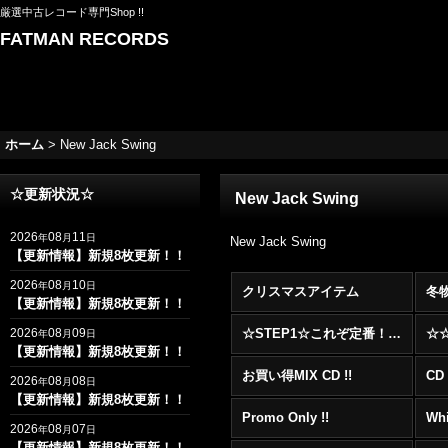
厳選中古レコード専門Shop !!
FATMAN RECORDS
ホーム
>
New Jack Swing
☆更新状況☆
New Jack Swing
2026
08
11
年
月
日
New Jack Swing
【更新情報】新規8枚更新！！
2026
08
10
年
月
日
クリスマスアイテム
冬
【更新情報】新規8枚更新！！
2026
08
09
☆STEP1☆これぞ定番！！まずはここから！2000年代R&BフロアヒットBest 100 !!!
年
月
日
【更新情報】新規8枚更新！！
お買い得MIX CD !!
CD 
2026
08
08
年
月
日
【更新情報】新規8枚更新！！
Promo Only !!
Whi
2026
08
07
年
月
日
【更新情報】新規8枚更新！！