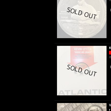
K
V
r