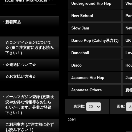
Underground Hip Hop
Wes
New School
Par
新着商品
Slow Jam
New
Dance Pop (Catchy系含む)
UK 
☆コンディションについて
☆ (※ご注文前に必ずお読み
下さい！)
Dancehall
Lov
☆発送について☆
Disco
Hou
☆お支払い方法☆
Japanese Hip Hop
Ja
Japanese Others
夏
メールマガジン登録 (更新状
況やお得な情報等をお知ら
表示数
:
画像
:
せいたします。是非ご登録
下さい！)
296
件
ご利用案内 (ご注文前に必ず
お読み下さい！)