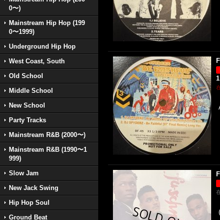
0〜)
Mainstream Hip Hop (199
0〜1999)
Underground Hip Hop
F
West Coast, South
Old School
1
Middle School
New School
Party Tracks
Mainstream R&B (2000〜)
Mainstream R&B (1990〜1
999)
Slow Jam
F
New Jack Swing
Hip Hop Soul
Ground Beat