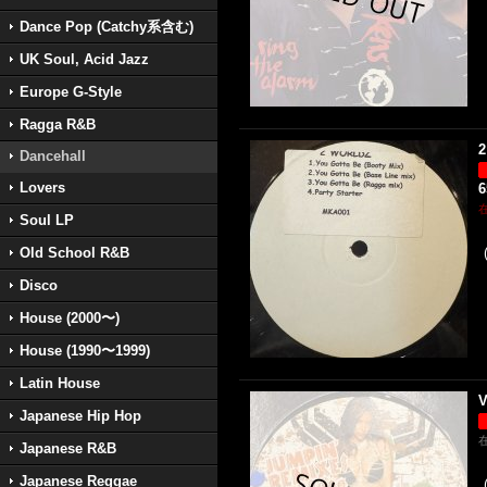
Dance Pop (Catchy系含む)
UK Soul, Acid Jazz
Europe G-Style
Ragga R&B
2
Dancehall
Lovers
Soul LP
Old School R&B
Disco
House (2000〜)
House (1990〜1999)
Latin House
V
Japanese Hip Hop
Japanese R&B
Japanese Reggae