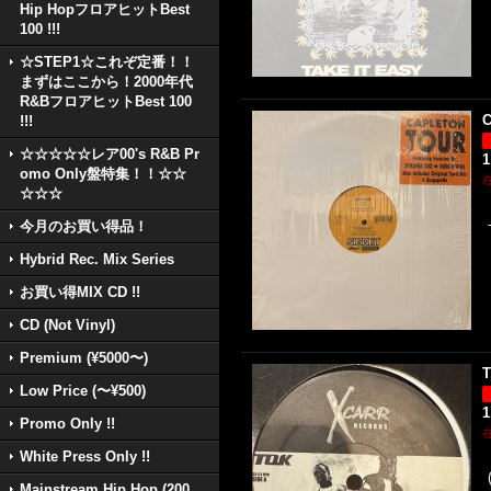
Hip HopフロアヒットBest
100 !!!
☆STEP1☆これぞ定番！！
まずはここから！2000年代
R&BフロアヒットBest 100
C
!!!
☆☆☆☆☆レア00's R&B Pr
1
omo Only盤特集！！☆☆
☆☆☆
今月のお買い得品！
Hybrid Rec. Mix Series
お買い得MIX CD !!
CD (Not Vinyl)
Premium (¥5000〜)
T
Low Price (〜¥500)
1
Promo Only !!
White Press Only !!
Mainstream Hip Hop (200