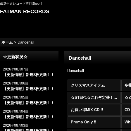
厳選中古レコード専門Shop !!
FATMAN RECORDS
ホーム
>
Dancehall
☆更新状況☆
Dancehall
2026
08
07
年
月
日
Dancehall
【更新情報】新規8枚更新！！
2026
08
06
年
月
日
クリスマスアイテム
冬
【更新情報】新規8枚更新！！
2026
08
05
☆STEP1☆これぞ定番！！まずはここから！2000年代R&BフロアヒットBest 100 !!!
年
月
日
【更新情報】新規8枚更新！！
お買い得MIX CD !!
CD 
2026
08
04
年
月
日
【更新情報】新規8枚更新！！
Promo Only !!
Whi
2026
08
03
年
月
日
【更新情報】新規8枚更新！！