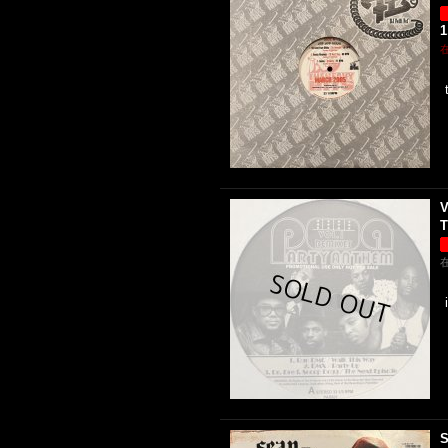
1
V
T
S