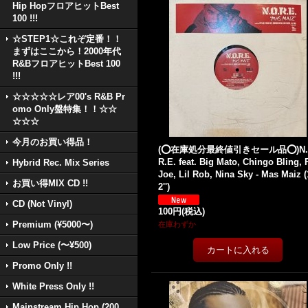
Hip HopフロアヒットBest
100 !!!
☆STEP1☆これぞ定番！！
まずはここから！2000年代
R&BフロアヒットBest 100
!!!
☆☆☆☆☆レア00's R&B Pr
omo Only盤特集！！☆☆
☆☆☆
今月のお買い得品！
(⭕️在庫処分最終値引きセール品⭕️)N.
R.E. feat. Big Mato, Chingo Bling, 
Hybrid Rec. Mix Series
Joe, Lil Rob, Nina Sky - Mas Maiz (
お買い得MIX CD !!
2'')
CD (Not Vinyl)
100円
(税込)
Premium (¥5000〜)
在庫わずか
Low Price (〜¥500)
Promo Only !!
White Press Only !!
Mainstream Hip Hop (200