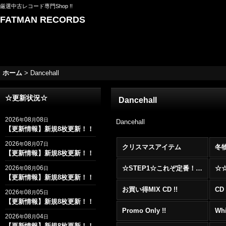
厳選中古レコード専門Shop !!
FATMAN RECORDS
ホーム
>
Dancehall
☆更新状況☆
Dancehall
2026
08
08
年
月
日
Dancehall
【更新情報】新規8枚更新！！
2026
08
07
年
月
日
クリスマスアイテム
冬
【更新情報】新規8枚更新！！
2026
08
06
☆STEP1☆これぞ定番！！まずはここから！2000年代R&BフロアヒットBest 100 !!!
年
月
日
【更新情報】新規8枚更新！！
お買い得MIX CD !!
CD 
2026
08
05
年
月
日
【更新情報】新規8枚更新！！
Promo Only !!
Whi
2026
08
04
年
月
日
【更新情報】新規8枚更新！！