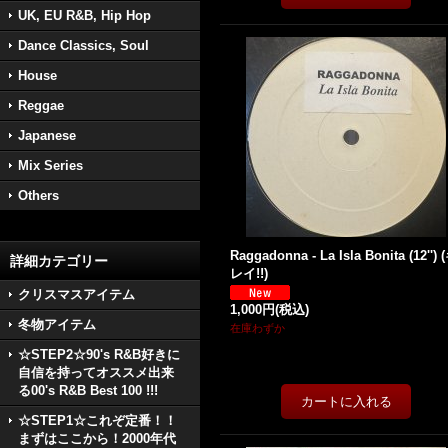
UK, EU R&B, Hip Hop
Dance Classics, Soul
House
Reggae
Japanese
Mix Series
Others
Raggadonna - La Isla Bonita (12'') 
詳細カテゴリー
レイ!!)
クリスマスアイテム
1,000円
(税込)
冬物アイテム
在庫わずか
☆STEP2☆90's R&B好きに
自信を持ってオススメ出来
る00's R&B Best 100 !!!
☆STEP1☆これぞ定番！！
まずはここから！2000年代