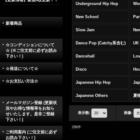
Underground Hip Hop
Wes
New School
Par
新着商品
Slow Jam
New
Dance Pop (Catchy系含む)
UK 
☆コンディションについて
☆ (※ご注文前に必ずお読み
下さい！)
Dancehall
Lov
☆発送について☆
Disco
Hou
☆お支払い方法☆
Japanese Hip Hop
Ja
Japanese Others
夏
メールマガジン登録 (更新状
況やお得な情報等をお知ら
表示数
:
画像
:
せいたします。是非ご登録
下さい！)
296
件
ご利用案内 (ご注文前に必ず
お読み下さい！)