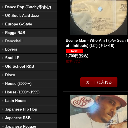
Dance Pop (Catchy系含む)
UK Soul, Acid Jazz
Europe G-Style
Ragga R&B
Beenie Man - Who Am I (b/w Sean 
Dancehall
ul - Infiltrate) (12'') (キレイ!!)
Lovers
1,700円
(税込)
Soul LP
在庫わずか
Old School R&B
Disco
House (2000〜)
House (1990〜1999)
Latin House
Japanese Hip Hop
Japanese R&B
Japanese Reggae