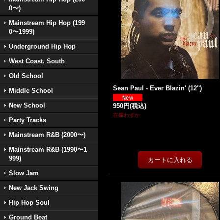
0〜)
Mainstream Hip Hop (199
0〜1999)
Underground Hip Hop
West Coast, South
Old School
Sean Paul - Ever Blazin' (12'')
Middle School
New School
950円
(税込)
在庫わずか
Party Tracks
Mainstream R&B (2000〜)
Mainstream R&B (1990〜1
999)
Slow Jam
New Jack Swing
Hip Hop Soul
Ground Beat