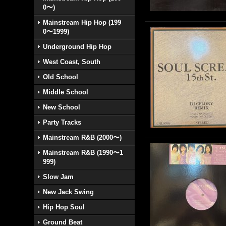
0〜)
Mainstream Hip Hop (199
0〜1999)
Underground Hip Hop
West Coast, South
Old School
Middle School
New School
Party Tracks
Mainstream R&B (2000〜)
Mainstream R&B (1990〜1
999)
Slow Jam
New Jack Swing
Hip Hop Soul
Ground Beat