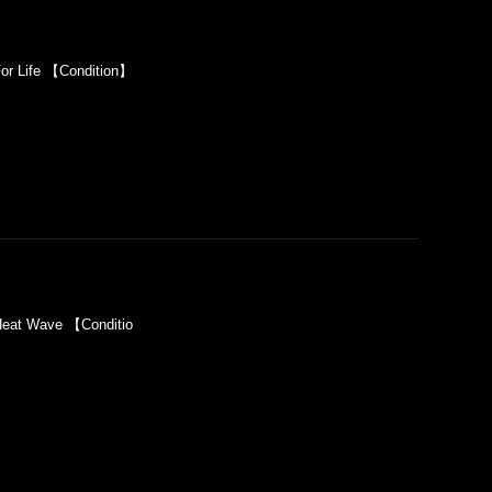
r Life 【Condition】
eat Wave 【Conditio