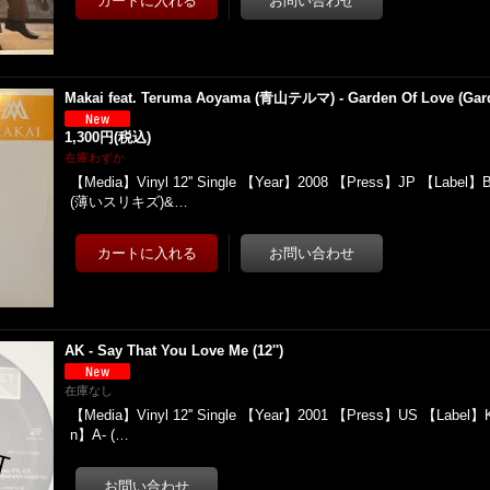
Makai feat. Teruma Aoyama (青山テルマ) - Garden Of Love (Garde
1,300円
(税込)
在庫わずか
【Media】Vinyl 12'' Single 【Year】2008 【Press】JP 【Label】
(薄いスリキズ)&…
AK - Say That You Love Me (12'')
在庫なし
【Media】Vinyl 12'' Single 【Year】2001 【Press】US 【Label】Ki
n】A- (…