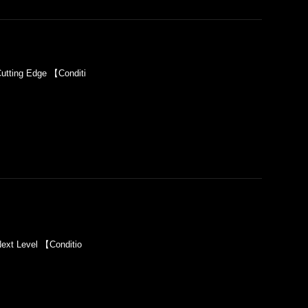
tting Edge 【Conditi
xt Level 【Conditio