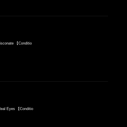
sconate 【Conditio
al Eyes 【Conditio