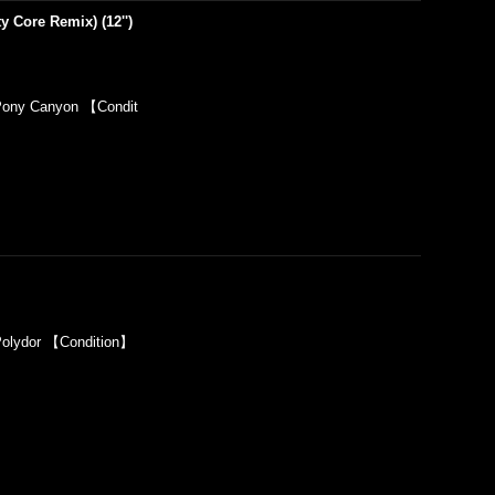
Core Remix) (12'')
ony Canyon 【Condit
olydor 【Condition】