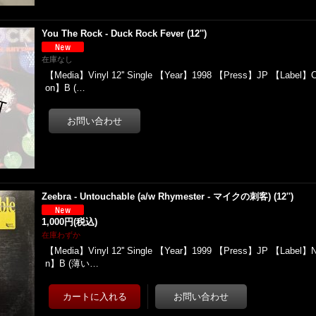
You The Rock - Duck Rock Fever (12'')
在庫なし
【Media】Vinyl 12'' Single 【Year】1998 【Press】JP 【Label】Cu
on】B (…
Zeebra - Untouchable (a/w Rhymester - マイクの刺客) (12'')
1,000円
(税込)
在庫わずか
【Media】Vinyl 12'' Single 【Year】1999 【Press】JP 【Label】Ne
n】B (薄い…