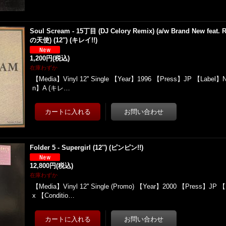
Soul Scream - 15丁目 (DJ Celory Remix) (a/w Brand New feat
の天使) (12'') (キレイ!!)
1,200円
(税込)
在庫わずか
【Media】Vinyl 12'' Single 【Year】1996 【Press】JP 【Label】Ne
n】A (キレ…
Folder 5 - Supergirl (12'') (ピンピン!!)
12,800円
(税込)
在庫わずか
【Media】Vinyl 12'' Single (Promo) 【Year】2000 【Press】JP 【
x 【Conditio…