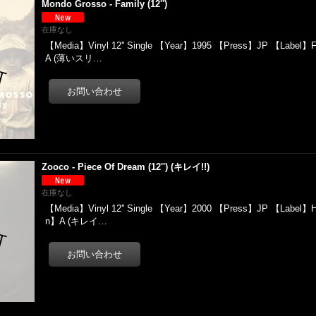
Mondo Grosso - Family (12'')
在庫なし
【Media】Vinyl 12'' Single 【Year】1995 【Press】JP 【Label】Fo
A (薄いスリ…
Zooco - Piece Of Dream (12'') (キレイ!!)
在庫なし
【Media】Vinyl 12'' Single 【Year】2000 【Press】JP 【Label】H
n】A (キレイ…