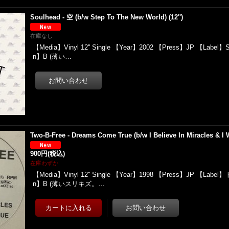
Soulhead - 空 (b/w Step To The New World) (12'')
在庫なし
【Media】Vinyl 12'' Single 【Year】2002 【Press】JP 【Label】S
n】B (薄い…
Two-B-Free - Dreams Come True (b/w I Believe In Miracles & I W
900円
(税込)
在庫わずか
【Media】Vinyl 12'' Single 【Year】1998 【Press】JP 【Labe
n】B (薄いスリキズ。…