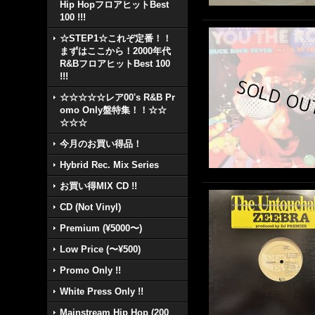
Hip HopフロアヒットBest
100 !!!
☆STEP1☆これぞ定番！！
まずはここから！2000年代
R&BフロアヒットBest 100
!!!
☆☆☆☆☆レア00's R&B Pr
omo Only盤特集！！☆☆
☆☆☆
今月のお買い得品！
Hybrid Rec. Mix Series
お買い得MIX CD !!
CD (Not Vinyl)
Premium (¥5000〜)
Low Price (〜¥500)
Promo Only !!
White Press Only !!
Mainstream Hip Hop (200