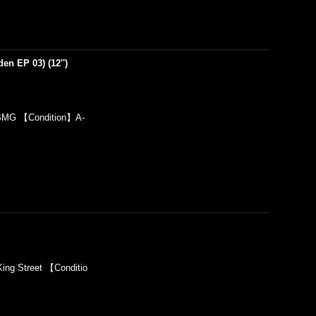
n EP 03) (12'')
BMG 【Condition】A-
ng Street 【Conditio