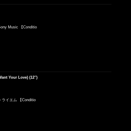
ony Music 【Conditio
ant Your Love) (12'')
l】トライエム 【Conditio