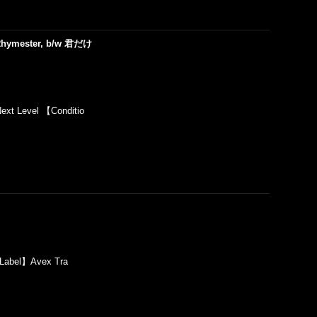
. Rhymester, b/w 君だけ
xt Level 【Conditio
Label】Avex Tra