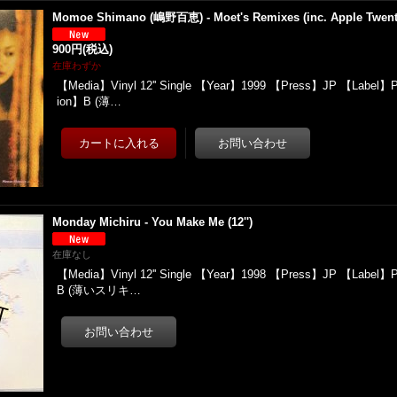
Momoe Shimano (嶋野百恵) - Moet's Remixes (inc. Apple Twenty 
900円
(税込)
在庫わずか
【Media】Vinyl 12'' Single 【Year】1999 【Press】JP 【Label】P
ion】B (薄…
Monday Michiru - You Make Me (12'')
在庫なし
【Media】Vinyl 12'' Single 【Year】1998 【Press】JP 【Label】P
B (薄いスリキ…