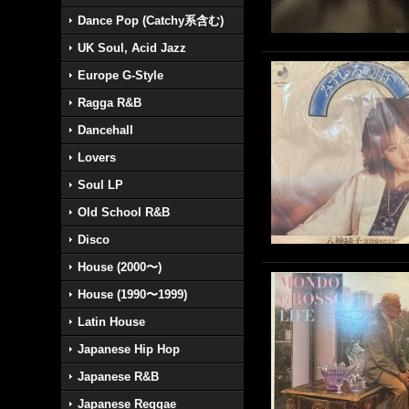
Dance Pop (Catchy系含む)
UK Soul, Acid Jazz
Europe G-Style
Ragga R&B
Dancehall
Lovers
Soul LP
Old School R&B
Disco
House (2000〜)
House (1990〜1999)
Latin House
Japanese Hip Hop
Japanese R&B
Japanese Reggae