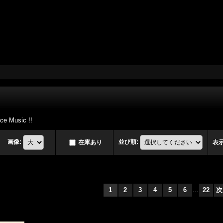
e Music !!
画像
:
並び順
:
在庫あり
表
1
2
3
4
5
6
...
22
次