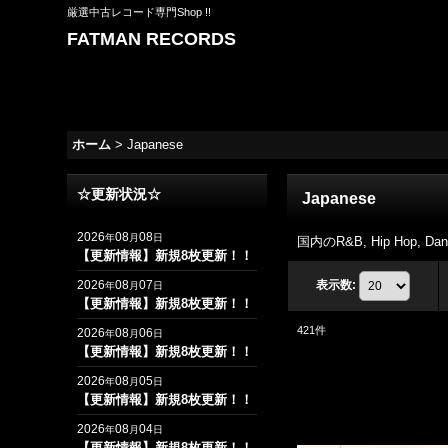
厳選中古レコード専門Shop !!
FATMAN RECORDS
ホーム
>
Japanese
☆更新状況☆
Japanese
2026
08
08
年
月
日
国内のR&B, Hip Hop, Danc
【更新情報】新規8枚更新！！
2026
08
07
表示数
:
年
月
日
【更新情報】新規8枚更新！！
421
件
2026
08
06
年
月
日
【更新情報】新規8枚更新！！
2026
08
05
年
月
日
【更新情報】新規8枚更新！！
2026
08
04
年
月
日
【更新情報】新規8枚更新！！