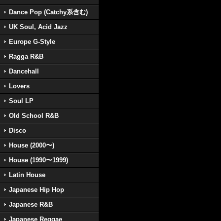
Dance Pop (Catchy系含む)
UK Soul, Acid Jazz
Europe G-Style
Ragga R&B
Dancehall
Lovers
Soul LP
Old School R&B
Disco
House (2000〜)
House (1990〜1999)
Latin House
Japanese Hip Hop
Japanese R&B
Japanese Reggae