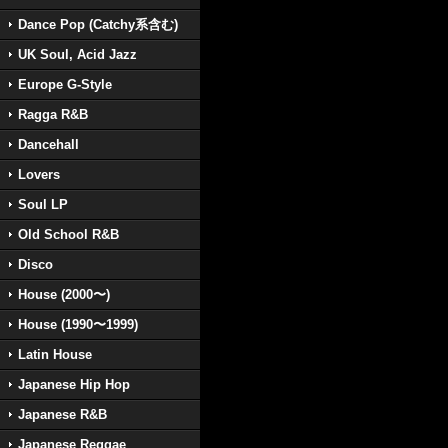
Dance Pop (Catchy系含む)
UK Soul, Acid Jazz
Europe G-Style
Ragga R&B
Dancehall
Lovers
Soul LP
Old School R&B
Disco
House (2000〜)
House (1990〜1999)
Latin House
Japanese Hip Hop
Japanese R&B
Japanese Reggae