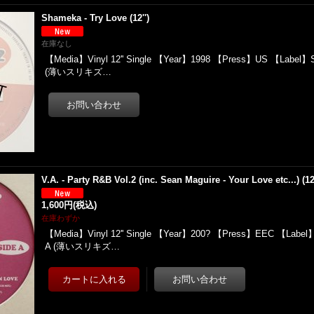
Shameka - Try Love (12'')
在庫なし
【Media】Vinyl 12'' Single 【Year】1998 【Press】US 【Label】S
(薄いスリキズ…
V.A. - Party R&B Vol.2 (inc. Sean Maguire - Your Love etc...) (12'
1,600円
(税込)
在庫わずか
【Media】Vinyl 12'' Single 【Year】200? 【Press】EEC 【Label
A (薄いスリキズ…