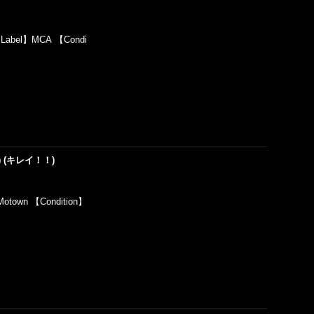
 【Label】MCA 【Condi
2'') (キレイ！！)
Motown 【Condition】