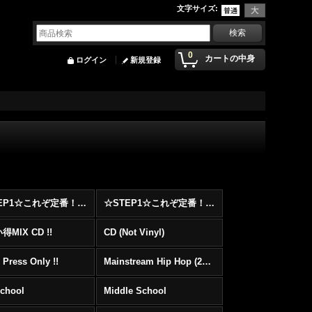
文字サイズ
:
0
カートの中身
ログイン
新規登録
☆STEP1☆これぞ定番！！まずはここから！2000年代Hip HopフロアヒットBest 100 !!!
☆STEP1☆これぞ定番！！まずはここから！2000年代R&BフロアヒットBest 100 !!!
MIX CD !!
CD (Not Vinyl)
 Press Only !!
Mainstream Hip Hop (2000〜)
School
Middle School