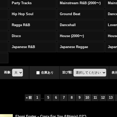
Party Tracks
Mainstream R&B (2000〜)
Hip Hop Soul
Ground Beat
Danc
Ragga R&B
Dancehall
Love
Disco
House (2000〜)
Hous
Japanese R&B
Japanese Reggae
Japa
画像
:
並び順
:
在庫あり
表
«
前
1
...
5
6
7
8
9
10
11
12
13
Eboni Foster – Crazy For You (Ultimix) (12'')