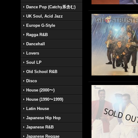
Dance Pop (Catchy系含む)
UK Soul, Acid Jazz
Europe G-Style
Ragga R&B
Dancehall
Lovers
Soul LP
Old School R&B
Disco
House (2000〜)
House (1990〜1999)
Latin House
Japanese Hip Hop
Japanese R&B
Japanese Reggae