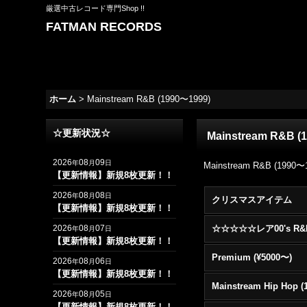
厳選中古レコード専門Shop !!
FATMAN RECORDS
ホーム
>
Mainstream R&B (1990〜1999)
☆更新状況☆
Mainstream R&B (
2026
08
09
年
月
日
Mainstream R&B (1990〜
【更新情報】新規8枚更新！！
2026
08
08
年
月
日
クリスマスアイテム
【更新情報】新規8枚更新！！
2026
08
07
年
月
日
【更新情報】新規8枚更新！！
Premium (¥5000〜)
2026
08
06
年
月
日
【更新情報】新規8枚更新！！
2026
08
05
年
月
日
【更新情報】新規8枚更新！！