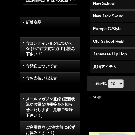
New School
New Jack Swing
新着商品
Europe G-Style
Old School R&B
☆コンディションについて
☆ (※ご注文前に必ずお読み
下さい！)
Japanese Hip Hop
☆発送について☆
夏物アイテム
☆お支払い方法☆
表示数
:
2,246
件
メールマガジン登録 (更新状
況やお得な情報等をお知ら
せいたします。是非ご登録
下さい！)
ご利用案内 (ご注文前に必ず
お読み下さい！)