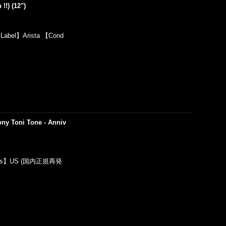
) (12'')
【Label】Arista 【Cond
ony Toni Tone - Anniv
Press】US (国内正規再発