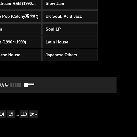
Mainstream R&B (1990〜1999)
Slow Jam
e Pop (Catchy系含む)
UK Soul, Acid Jazz
rs
Soul LP
e (1990〜1999)
Latin House
nese House
Japanese Others
示方法
:
14
15
...
113
次
»