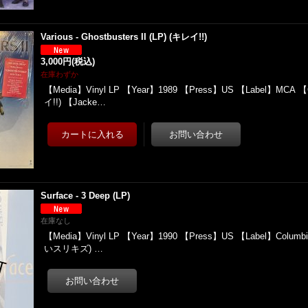
Various - Ghostbusters II (LP) (キレイ!!)
3,000円
(税込)
在庫わずか
【Media】Vinyl LP 【Year】1989 【Press】US 【Label】MCA 【
イ!!) 【Jacke…
Surface - 3 Deep (LP)
在庫なし
【Media】Vinyl LP 【Year】1990 【Press】US 【Label】Columbi
いスリキズ) …