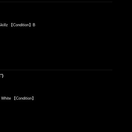
killz 【Condition】B
')
】White 【Condition】