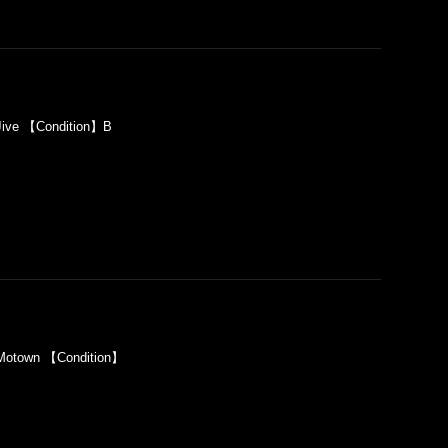
ive 【Condition】B
Motown 【Condition】