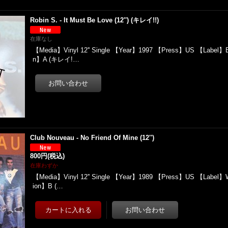
Robin S. - It Must Be Love (12'') (キレイ!!)
在庫なし
【Media】Vinyl 12'' Single 【Year】1997 【Press】US 【Label】Bi
n】A (キレイ!…
Club Nouveau - No Friend Of Mine (12'')
800円
(税込)
在庫わずか
【Media】Vinyl 12'' Single 【Year】1989 【Press】US 【Label】Wa
ion】B (…