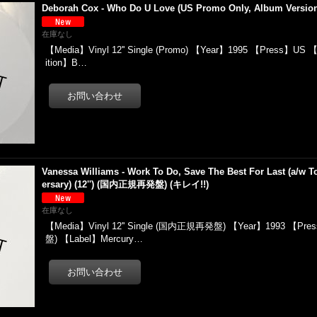
Deborah Cox - Who Do U Love (US Promo Only, Album Version !!
在庫なし
【Media】Vinyl 12'' Single (Promo) 【Year】1995 【Press】US 
ition】B…
Vanessa Williams - Work To Do, Save The Best For Last (a/w T
ersary) (12'') (国内正規再発盤) (キレイ!!)
在庫なし
【Media】Vinyl 12'' Single (国内正規再発盤) 【Year】1993 【
盤) 【Label】Mercury…