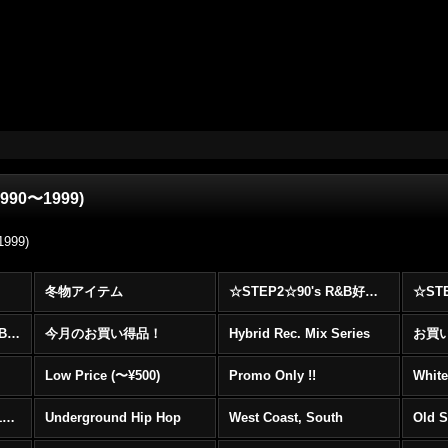
1990〜1999)
1999)
冬物アイテム
☆STEP2☆90's R&B好きに自信を持ってオススメ出来る00's R&B Best 100 !!!
☆☆☆☆☆レア00's R&B Promo Only盤特集！！☆☆☆☆☆
今月のお買い得品！
Hybrid Rec. Mix Series
お買い得
Low Price (〜¥500)
Promo Only !!
White
Mainstream Hip Hop (1990〜1999)
Underground Hip Hop
West Coast, South
Old 