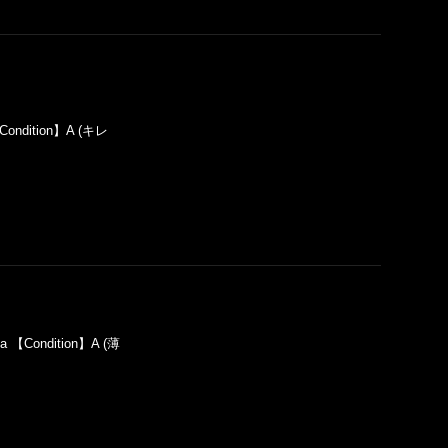
Condition】A (キレ
a 【Condition】A (薄