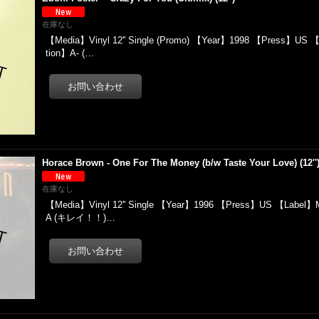
在庫なし
【Media】Vinyl 12'' Single (Promo) 【Year】1998 【Press】US
tion】A- (…
Horace Brown - One For The Money (b/w Taste Your Love) (1
在庫なし
【Media】Vinyl 12'' Single 【Year】1996 【Press】US 【Label】
A (キレイ！！)…