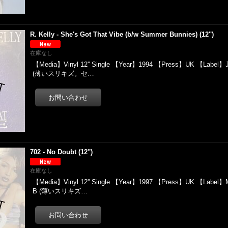
R. Kelly - She's Got That Vibe (b/w Summer Bunnies) (12'')
在庫なし
【Media】Vinyl 12'' Single 【Year】1994 【Press】UK 【Label】J
(薄いスリキズ。セ…
702 - No Doubt (12'')
在庫なし
【Media】Vinyl 12'' Single 【Year】1997 【Press】UK 【Label】
B (薄いスリキズ…