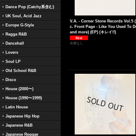
Dance Pop (Catchy系含む)
UK Soul, Acid Jazz
V.A. - Corner Stone Records Vol.5 (
Europe G-Style
c. Front Page - Like You Used To D
and more) (EP) (キレイ!!)
Ragga R&B
Dancehall
在庫なし
Lovers
Soul LP
Old School R&B
Disco
House (2000〜)
House (1990〜1999)
Latin House
Japanese Hip Hop
Japanese R&B
Japanese Reggae