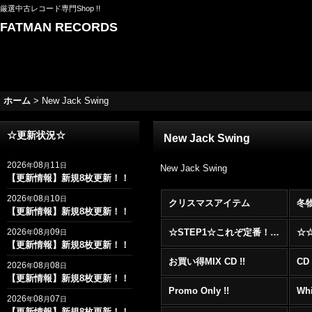
厳選中古レコード専門Shop !!
FATMAN RECORDS
ホーム
>
New Jack Swing
☆更新状況☆
New Jack Swing
2026
08
11
年
月
日
New Jack Swing
【更新情報】新規8枚更新！！
2026
08
10
年
月
日
クリスマスアイテム
冬
【更新情報】新規8枚更新！！
2026
08
09
☆STEP1☆これぞ定番！！まずはここから！2000年代R&BフロアヒットBest 100 !!!
年
月
日
【更新情報】新規8枚更新！！
お買い得MIX CD !!
CD 
2026
08
08
年
月
日
【更新情報】新規8枚更新！！
Promo Only !!
Whi
2026
08
07
年
月
日
【更新情報】新規8枚更新！！