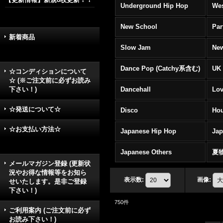
Underground Hip Hop
Wes
New School
Par
新着商品
Slow Jam
New
Dance Pop (Catchy系含む)
UK 
☆コンディションについて
☆ (※ご注文前に必ずお読み
下さい！)
Dancehall
Lov
☆発送について☆
Disco
Hou
☆お支払い方法☆
Japanese Hip Hop
Ja
Japanese Others
夏
メールマガジン登録 (更新状
況やお得な情報等をお知ら
表示数
:
画像
:
せいたします。是非ご登録
下さい！)
750
件
ご利用案内 (ご注文前に必ず
お読み下さい！)