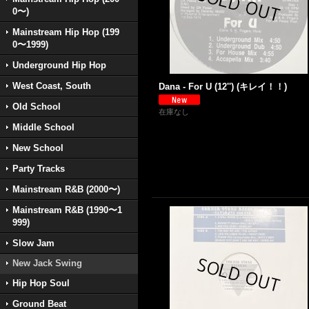
0〜)
Mainstream Hip Hop (199
0〜1999)
Underground Hip Hop
West Coast, South
Dana - For U (12'') (キレイ！！)
Old School
在庫なし
Middle School
New School
Party Tracks
Mainstream R&B (2000〜)
Mainstream R&B (1990〜1
999)
Slow Jam
New Jack Swing
Hip Hop Soul
Ground Beat