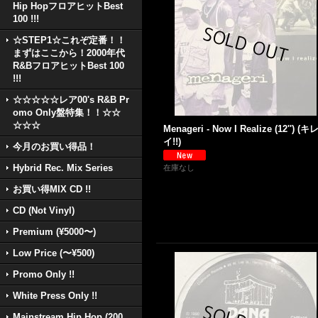
Hip HopフロアヒットBest
100 !!!
☆STEP1☆これぞ定番！！
まずはここから！2000年代
R&BフロアヒットBest 100
!!!
☆☆☆☆☆レア00's R&B Pr
omo Only盤特集！！☆☆
☆☆☆
Menageri - Now I Realize (12'') (キ
イ!!)
今月のお買い得品！
Hybrid Rec. Mix Series
在庫なし
お買い得MIX CD !!
CD (Not Vinyl)
Premium (¥5000〜)
Low Price (〜¥500)
Promo Only !!
White Press Only !!
Mainstream Hip Hop (200