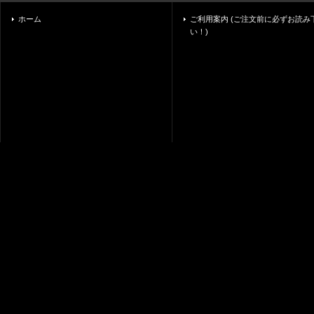
ホーム
ご利用案内 (ご注文前に必ずお読み
い！)