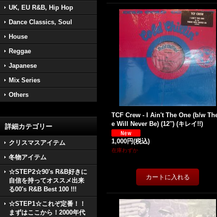
UK, EU R&B, Hip Hop
Dance Classics, Soul
House
Reggae
Japanese
Mix Series
Others
TCF Crew - I Ain't The One (b/w Th
e Will Never Be) (12'') (キレイ!!)
詳細カテゴリー
1,000円
(税込)
クリスマスアイテム
在庫わずか
冬物アイテム
☆STEP2☆90's R&B好きに
自信を持ってオススメ出来
る00's R&B Best 100 !!!
☆STEP1☆これぞ定番！！
まずはここから！2000年代