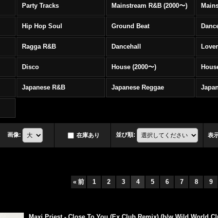
Party Tracks
Mainstream R&B (2000〜)
Hip Hop Soul
Ground Beat
Danc
Ragga R&B
Dancehall
Love
Disco
House (2000〜)
Hous
Japanese R&B
Japanese Reggae
Japa
画像
:
並び順
:
在庫あり
表
«
前
1
2
3
4
5
6
7
8
9
Maxi Priest - Close To You (Ex Club Remix) (b/w Wild World Clu