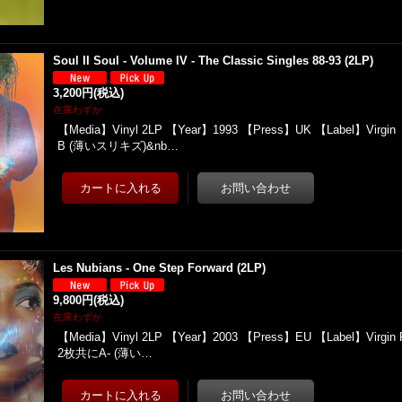
Soul II Soul - Volume IV - The Classic Singles 88-93 (2LP)
3,200円
(税込)
在庫わずか
【Media】Vinyl 2LP 【Year】1993 【Press】UK 【Label】Virgi
B (薄いスリキズ)&nb…
Les Nubians - One Step Forward (2LP)
9,800円
(税込)
在庫わずか
【Media】Vinyl 2LP 【Year】2003 【Press】EU 【Label】Virgin F
2枚共にA- (薄い…