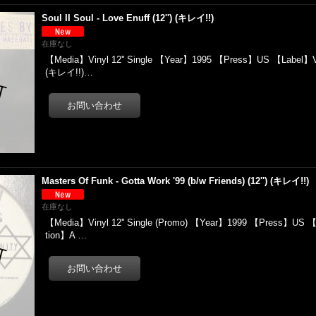
Soul II Soul - Love Enuff (12'') (キレイ!!)
在庫なし
【Media】Vinyl 12'' Single 【Year】1995 【Press】US 【Label】V
(キレイ!!)…
Masters Of Funk - Gotta Work '99 (b/w Friends) (12'') (キレイ!!)
在庫なし
【Media】Vinyl 12'' Single (Promo) 【Year】1999 【Press】US 【
tion】A …