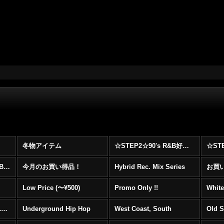
冬物アイテム
☆STEP2☆90's R&B好きに自信を持ってオススメ出来る00's R&B Best 100 !!!
☆☆☆☆☆レア00's R&B Promo Only盤特集！！☆☆☆☆☆
今月のお買い得品！
Hybrid Rec. Mix Series
お買い得
Low Price (〜¥500)
Promo Only !!
White
Mainstream Hip Hop (1990〜1999)
Underground Hip Hop
West Coast, South
Old 