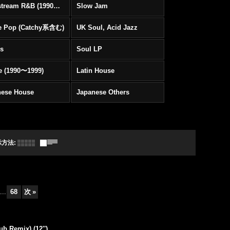
Mainstream R&B (1990〜1999)
Slow Jam
e Pop (Catchy系含む)
UK Soul, Acid Jazz
rs
Soul LP
e (1990〜1999)
Latin House
nese House
Japanese Others
示方法
:
...
68
次
»
b Remix) (12'')