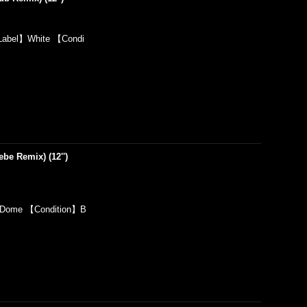
Label】White 【Condi
ebe Remix) (12'')
】Dome 【Condition】B