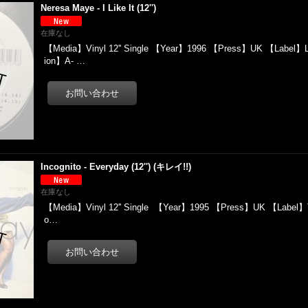
Neresa Maye - I Like It (12'')
在庫なし
【Media】Vinyl 12'' Single 【Year】1996 【Press】UK 【Label】Lo
ion】A- …
Incognito - Everyday (12'') (キレイ!!)
在庫なし
【Media】Vinyl 12'' Single 【Year】1995 【Press】UK 【Label】Ta
o…