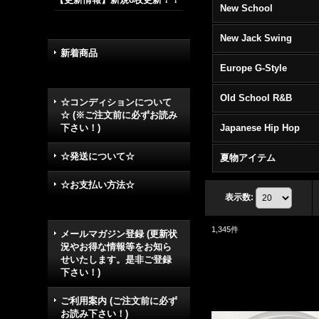
New School
New Jack Swing
新着商品
Europe G-Style
Old School R&B
☆コンディションについて
☆ (※ご注文前に必ずお読み
下さい！)
Japanese Hip Hop
☆発送について☆
夏物アイテム
☆お支払い方法☆
表示数
:
1,345
件
メールマガジン登録 (更新状
況やお得な情報等をお知ら
せいたします。是非ご登録
下さい！)
ご利用案内 (ご注文前に必ず
お読み下さい！)