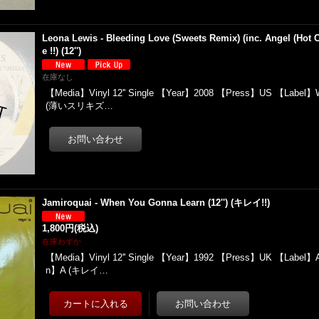
Leona Lewis - Bleeding Love (Sweets Remix) (inc. Angel (Hot
e !!) (12'')
在庫なし
【Media】Vinyl 12'' Single 【Year】2008 【Press】US 【Label】W
(薄いスリキズ…
Jamiroquai - When You Gonna Learn (12'') (キレイ!!)
1,800円
(税込)
在庫わずか
【Media】Vinyl 12'' Single 【Year】1992 【Press】UK 【Label】Ac
n】A (キレイ…