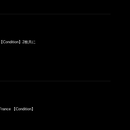
n 【Condition】2枚共に
rance 【Condition】