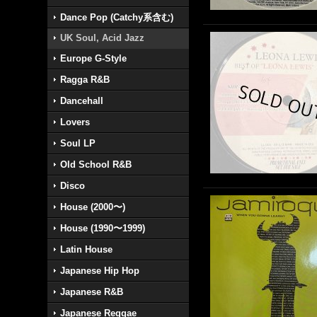
Dance Pop (Catchy系含む)
UK Soul, Acid Jazz
Europe G-Style
Ragga R&B
Dancehall
Lovers
Soul LP
Old School R&B
Disco
House (2000〜)
House (1990〜1999)
Latin House
Japanese Hip Hop
Japanese R&B
Japanese Reggae