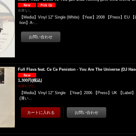
在庫なし
【Media】Vinyl 12'' Single (White) 【Year】2008 【Press】EU 【
tion】A-…
Full Flava feat. Ce Ce Peniston - You Are The Universe (DJ Has
1,300円
(税込)
在庫わずか
【Media】Vinyl 12'' Single 【Year】2006 【Press】UK 【Label
(薄い…