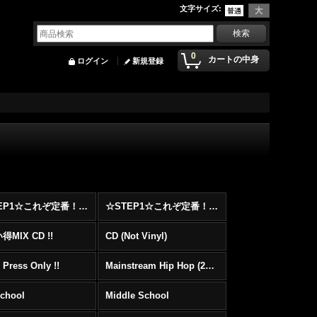
文字サイズ
:
0
カートの中身
ログイン
新規登録
☆STEP1☆これぞ定番！！まずはここから！2000年代Hip HopフロアヒットBest 100 !!!
☆STEP1☆これぞ定番！！まずはここから！2000年代R&BフロアヒットBest 100 !!!
MIX CD !!
CD (Not Vinyl)
 Press Only !!
Mainstream Hip Hop (2000〜)
School
Middle School