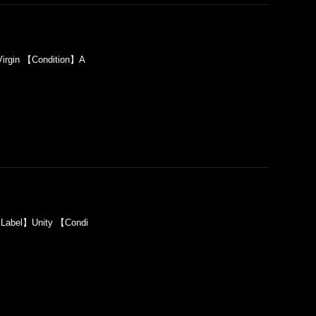
irgin 【Condition】A
Label】Unity 【Condi