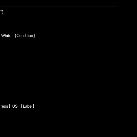
')
】White 【Condition】
Press】US 【Label】