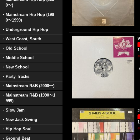
0〜)
Mainstream Hip Hop (199
0〜1999)
Underground Hip Hop
V
West Coast, South
Old School
1
Middle School
New School
Party Tracks
Mainstream R&B (2000〜)
Mainstream R&B (1990〜1
999)
Slow Jam
2
New Jack Swing
1
Hip Hop Soul
Ground Beat