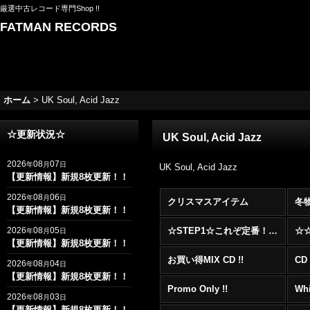
厳選中古レコード専門Shop !!
FATMAN RECORDS
ホーム
>
UK Soul, Acid Jazz
☆更新状況☆
UK Soul, Acid Jazz
2026
08
07
年
月
日
UK Soul, Acid Jazz
【更新情報】新規8枚更新！！
2026
08
06
年
月
日
クリスマスアイテム
冬
【更新情報】新規8枚更新！！
2026
08
05
☆STEP1☆これぞ定番！！まずはここから！2000年代R&BフロアヒットBest 100 !!!
年
月
日
【更新情報】新規8枚更新！！
お買い得MIX CD !!
CD 
2026
08
04
年
月
日
【更新情報】新規8枚更新！！
Promo Only !!
Whi
2026
08
03
年
月
日
【更新情報】新規8枚更新！！