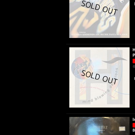
H
P
I