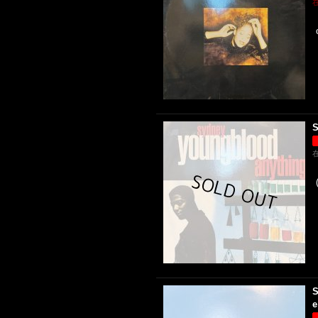
S
S
e