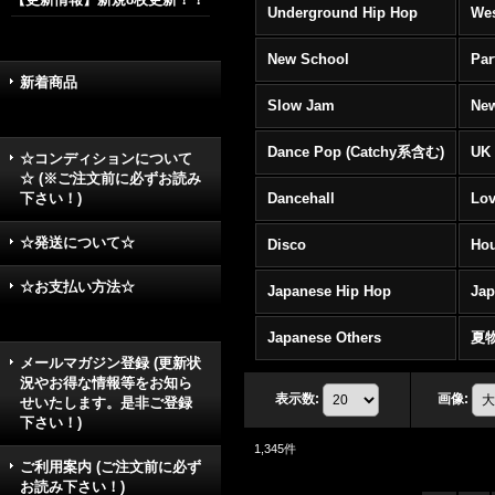
Underground Hip Hop
Wes
New School
Par
新着商品
Slow Jam
New
Dance Pop (Catchy系含む)
UK 
☆コンディションについて
☆ (※ご注文前に必ずお読み
下さい！)
Dancehall
Lov
☆発送について☆
Disco
Hou
☆お支払い方法☆
Japanese Hip Hop
Ja
Japanese Others
夏
メールマガジン登録 (更新状
況やお得な情報等をお知ら
表示数
:
画像
:
せいたします。是非ご登録
下さい！)
1,345
件
ご利用案内 (ご注文前に必ず
お読み下さい！)