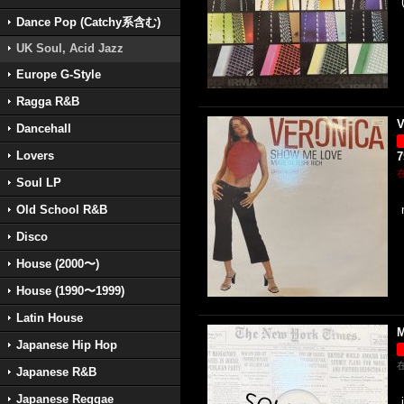
Dance Pop (Catchy系含む)
UK Soul, Acid Jazz
Europe G-Style
Ragga R&B
V
Dancehall
Lovers
Soul LP
Old School R&B
Disco
House (2000〜)
House (1990〜1999)
Latin House
M
Japanese Hip Hop
Japanese R&B
Japanese Reggae