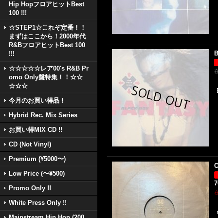
Hip HopフロアヒットBest
100 !!!
☆STEP1☆これぞ定番！！
まずはここから！2000年代
R&BフロアヒットBest 100
B
!!!
☆☆☆☆☆レア00's R&B Pr
omo Only盤特集！！☆☆
☆☆☆
今月のお買い得品！
Hybrid Rec. Mix Series
お買い得MIX CD !!
CD (Not Vinyl)
Premium (¥5000〜)
C
Low Price (〜¥500)
Promo Only !!
White Press Only !!
Mainstream Hip Hop (200