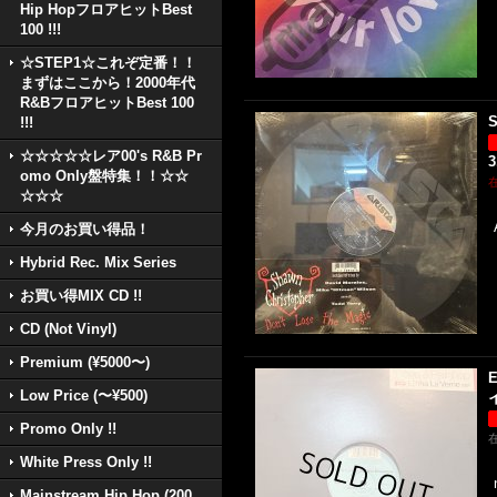
Hip HopフロアヒットBest
100 !!!
☆STEP1☆これぞ定番！！
まずはここから！2000年代
R&BフロアヒットBest 100
S
!!!
☆☆☆☆☆レア00's R&B Pr
3
omo Only盤特集！！☆☆
☆☆☆
今月のお買い得品！
Hybrid Rec. Mix Series
お買い得MIX CD !!
CD (Not Vinyl)
Premium (¥5000〜)
E
Low Price (〜¥500)
イ
Promo Only !!
White Press Only !!
Mainstream Hip Hop (200