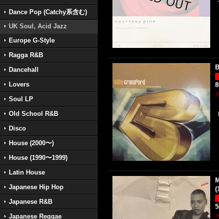
Dance Pop (Catchy系含む)
UK Soul, Acid Jazz
Europe G-Style
Ragga R&B
B
Dancehall
Lovers
Soul LP
Old School R&B
Disco
House (2000〜)
House (1990〜1999)
Latin House
M
Japanese Hip Hop
(
Japanese R&B
Japanese Reggae