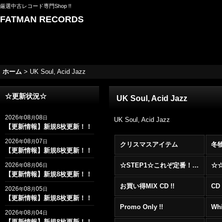
厳選中古レコード専門Shop !!
FATMAN RECORDS
ホーム
>
UK Soul, Acid Jazz
☆更新状況☆
UK Soul, Acid Jazz
2026
08
08
年
月
日
UK Soul, Acid Jazz
【更新情報】新規8枚更新！！
2026
08
07
年
月
日
クリスマスアイテム
冬
【更新情報】新規8枚更新！！
2026
08
06
☆STEP1☆これぞ定番！！まずはここから！2000年代R&BフロアヒットBest 100 !!!
年
月
日
【更新情報】新規8枚更新！！
お買い得MIX CD !!
CD 
2026
08
05
年
月
日
【更新情報】新規8枚更新！！
Promo Only !!
Whi
2026
08
04
年
月
日
【更新情報】新規8枚更新！！