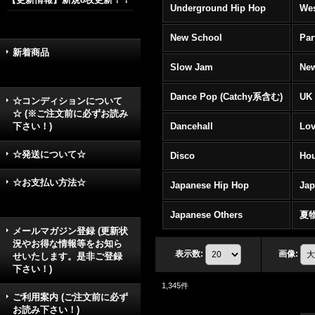
Underground Hip Hop
Wes
New School
Par
新着商品
Slow Jam
New
Dance Pop (Catchy系含む)
UK 
☆コンディションについて
☆ (※ご注文前に必ずお読み
下さい！)
Dancehall
Lov
☆発送について☆
Disco
Hou
☆お支払い方法☆
Japanese Hip Hop
Ja
Japanese Others
夏
メールマガジン登録 (更新状
況やお得な情報等をお知ら
表示数
:
画像
:
せいたします。是非ご登録
下さい！)
1,345
件
ご利用案内 (ご注文前に必ず
お読み下さい！)