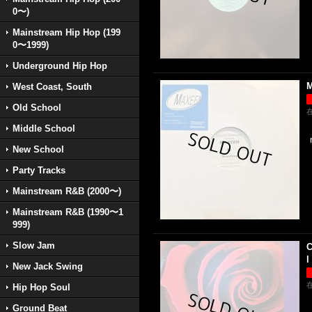
0〜)
Mainstream Hip Hop (199
0〜1999)
Underground Hip Hop
M
West Coast, South
Old School
Middle School
New School
Party Tracks
Mainstream R&B (2000〜)
Mainstream R&B (1990〜1
999)
Slow Jam
C
l
New Jack Swing
Hip Hop Soul
Ground Beat