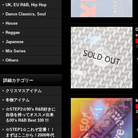
UK, EU R&B, Hip Hop
Dance Classics, Soul
House
D
Reggae
e
Japanese
Mix Series
Others
詳細カテゴリー
クリスマスアイテム
冬物アイテム
M
☆STEP2☆90's R&B好きに
3
自信を持ってオススメ出来
る00's R&B Best 100 !!!
☆STEP1☆これぞ定番！！
まずはここから！2000年代