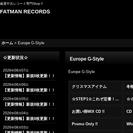
厳選中古レコード専門Shop !!
FATMAN RECORDS
ホーム
>
Europe G-Style
☆更新状況☆
Europe G-Style
2026
08
07
年
月
日
Europe G-Style
【更新情報】新規8枚更新！！
2026
08
06
年
月
日
クリスマスアイテム
冬
【更新情報】新規8枚更新！！
2026
08
05
☆STEP1☆これぞ定番！！まずはここから！2000年代R&BフロアヒットBest 100 !!!
年
月
日
【更新情報】新規8枚更新！！
お買い得MIX CD !!
CD 
2026
08
04
年
月
日
【更新情報】新規8枚更新！！
Promo Only !!
Whi
2026
08
03
年
月
日
【更新情報】新規8枚更新！！