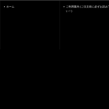
ホーム
ご利用案内 (ご注文前に必ずお読み
い！)