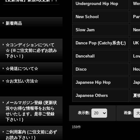
Underground Hip Hop
Wes
New School
Par
新着商品
Slow Jam
New
Dance Pop (Catchy系含む)
UK 
☆コンディションについて
☆ (※ご注文前に必ずお読み
下さい！)
Dancehall
Lov
☆発送について☆
Disco
Hou
☆お支払い方法☆
Japanese Hip Hop
Ja
Japanese Others
夏
メールマガジン登録 (更新状
況やお得な情報等をお知ら
表示数
:
画像
:
せいたします。是非ご登録
下さい！)
159
件
ご利用案内 (ご注文前に必ず
お読み下さい！)