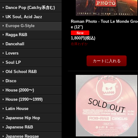
Dance Pop (Catchy系含む)
UK Soul, Acid Jazz
Roman Photo - Tout Le Monde Gro
Europe G-Style
e (12'')
Ragga R&B
1,800円
(税込)
Dancehall
在庫わずか
Lovers
Soul LP
Old School R&B
Disco
House (2000〜)
House (1990〜1999)
Latin House
Japanese Hip Hop
Japanese R&B
Japanese Reggae