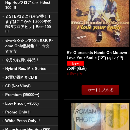
Hip HopフロアヒットBest
100 !!!
☆STEP1☆これぞ定番！！
まずはここから！2000年代
R&BフロアヒットBest 100
!!!
☆☆☆☆☆レア00's R&B Pr
omo Only盤特集！！☆☆
☆☆☆
R'n'G presents Hands On Motown - 
Love Your Smile (12'') (キレイ!!)
今月のお買い得品！
750円
(税込)
Hybrid Rec. Mix Series
在庫わずか
お買い得MIX CD !!
CD (Not Vinyl)
Premium (¥5000〜)
Low Price (〜¥500)
Promo Only !!
White Press Only !!
Mainstream Hip Hop (200