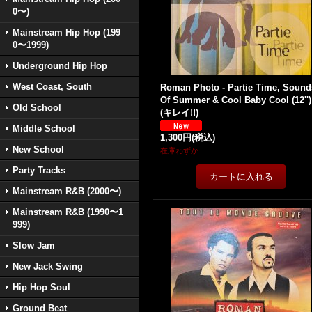
0〜)
Mainstream Hip Hop (199
0〜1999)
Underground Hip Hop
West Coast, South
Roman Photo - Partie Time, Sound
Of Summer & Cool Baby Cool (12'')
Old School
(キレイ!!)
Middle School
1,300円
(税込)
New School
在庫わずか
Party Tracks
Mainstream R&B (2000〜)
Mainstream R&B (1990〜1
999)
Slow Jam
New Jack Swing
Hip Hop Soul
Ground Beat