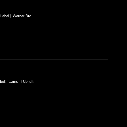
Label】Warner Bro
abel】Eams 【Conditi