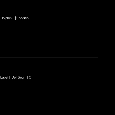
olphin' 【Conditio
【Label】Def Soul 【C