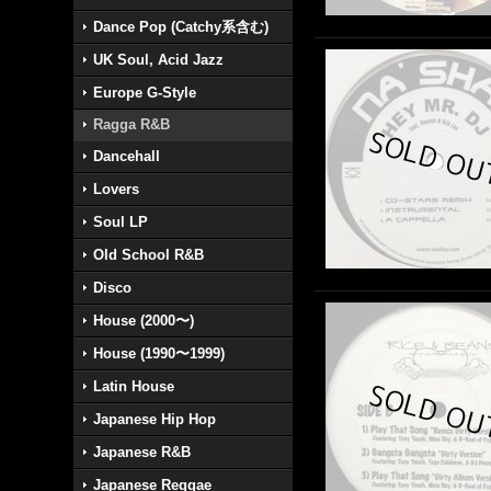
Dance Pop (Catchy系含む)
UK Soul, Acid Jazz
Europe G-Style
Ragga R&B
Dancehall
Lovers
Soul LP
Old School R&B
Disco
House (2000〜)
House (1990〜1999)
Latin House
Japanese Hip Hop
Japanese R&B
Japanese Reggae