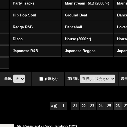
Party Tracks
Mainstream R&B (2000〜)
Hip Hop Soul
Ground Beat
Danc
Ragga R&B
Dancehall
Love
Disco
House (2000〜)
Hous
Japanese R&B
Japanese Reggae
Japa
画像
:
並び順
:
在庫あり
表
«
前
1
...
21
22
23
24
25
26
2
Mr. President - Coco Jamboo (12'')