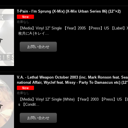
T-Pain - I'm Sprung (X-Mix) (X-Mix Urban Series 86) (12''×2)
在庫なし
【Media】Vinyl 12'' Single 【Year】2005 【Press】US 【Label】X
枚共にA (キレイ…
V.A. - Lethal Weapon October 2003 (inc. Mark Ronson feat. Sean
national Affair, Wyclef feat. Missy - Party To Damascus etc) (12''
在庫なし
【Media】Vinyl 12'' Single (White) 【Year】2003 【Press】US 【
s 【Condit…