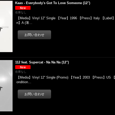
Kaas - Everybody's Got To Love Someone (12'')
在庫なし
【Media】Vinyl 12'' Single 【Year】1996 【Press】Italy 【Label】D
n】A (薄…
112 feat. Supercat - Na Na Na (12'')
在庫なし
【Media】Vinyl 12'' Single (Promo) 【Year】2003 【Press】US 
ondition…