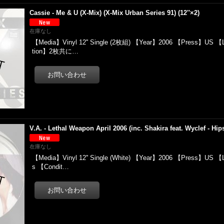
Cassie - Me & U (X-Mix) (X-Mix Urban Series 91) (12''×2)
在庫なし
【Media】Vinyl 12'' Single (2枚組) 【Year】2006 【Press】US 【
tion】2枚共に…
V.A. - Lethal Weapon April 2006 (inc. Shakira feat. Wyclef - Hips 
在庫なし
【Media】Vinyl 12'' Single (White) 【Year】2006 【Press】US 【
s 【Condit…