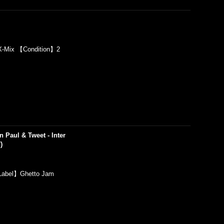
-Mix 【Condition】2
 Paul & Tweet - Inter
)
Label】Ghetto Jam