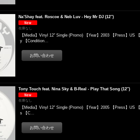
Na'Shay feat. Roscoe & Neb Luv - Hey Mr DJ (12'')
在庫なし
【Media】Vinyl 12'' Single (Promo) 【Year】2003 【Press】US 
y 【Condition…
Tony Touch feat. Nina Sky & B-Real - Play That Song (12'')
在庫なし
【Media】Vinyl 12'' Single (Promo) 【Year】2005 【Press】US 【
s 【C…