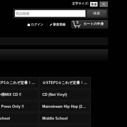
文字サイズ
:
0
カートの中身
ログイン
新規登録
☆STEP1☆これぞ定番！！まずはここから！2000年代Hip HopフロアヒットBest 100 !!!
☆STEP1☆これぞ定番！！まずはここから！2000年代R&BフロアヒットBest 100 !!!
MIX CD !!
CD (Not Vinyl)
 Press Only !!
Mainstream Hip Hop (2000〜)
School
Middle School