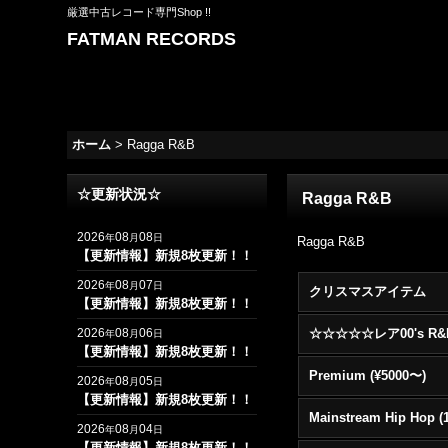
厳選中古レコード専門Shop !!
FATMAN RECORDS
ホーム
>
Ragga R&B
☆更新状況☆
Ragga R&B
2026
08
08
年
月
日
Ragga R&B
【更新情報】新規8枚更新！！
2026
08
07
年
月
日
クリスマスアイテム
【更新情報】新規8枚更新！！
2026
08
06
年
月
日
【更新情報】新規8枚更新！！
Premium (¥5000〜)
2026
08
05
年
月
日
【更新情報】新規8枚更新！！
2026
08
04
年
月
日
【更新情報】新規8枚更新！！