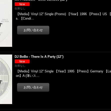
在庫なし
【Media】Vinyl 12'' Single (Promo) 【Year】1996 【Press】US 【
s. 【Condi…
DJ BoBo - There Is A Party (12'')
在庫なし
【Media】Vinyl 12'' Single 【Year】1995 【Press】Germany 【L
on】A (薄いス…