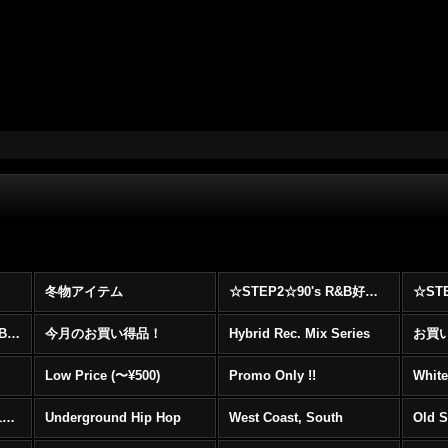
冬物アイテム
☆STEP2☆90's R&B好きに自信を持ってオススメ出来る00's R&B Best 100 !!!
☆☆☆☆☆レア00's R&B Promo Only盤特集！！☆☆☆☆☆
今月のお買い得品！
Hybrid Rec. Mix Series
お買い得
Low Price (〜¥500)
Promo Only !!
White
Mainstream Hip Hop (1990〜1999)
Underground Hip Hop
West Coast, South
Old 