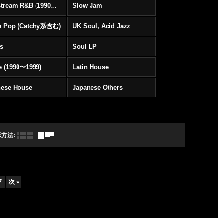
Mainstream R&B (1990〜1999)
Slow Jam
e Pop (Catchy系含む)
UK Soul, Acid Jazz
rs
Soul LP
e (1990〜1999)
Latin House
nese House
Japanese Others
示方法
:
7
次
»