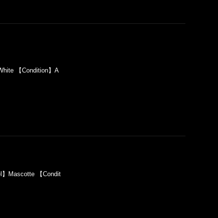
hite 【Condition】A
l】Mascotte 【Condit