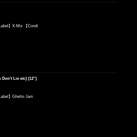
Label】X-Mix 【Condi
Don't Lie etc) (12'')
Label】Ghetto Jam