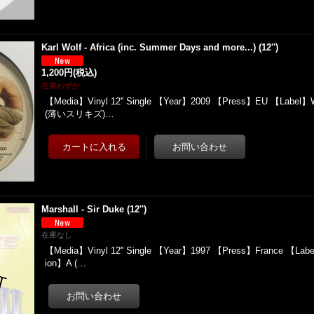
Karl Wolf - Africa (inc. Summer Days and more...) (12'')
1,200円
(税込)
在庫わずか
【Media】Vinyl 12'' Single 【Year】2009 【Press】EU 【Label】W
(薄いスリキズ)…
Marshall - Sir Duke (12'')
在庫なし
【Media】Vinyl 12'' Single 【Year】1997 【Press】France 【Labe
ion】A (…