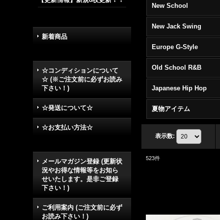
New School
New Jack Swing
新着商品
Europe G-Style
Old School R&B
☆コンディションについて
☆ (※ご注文前に必ずお読み
下さい！)
Japanese Hip Hop
☆発送について☆
夏物アイテム
☆お支払い方法☆
表示数
:
523
件
メールマガジン登録 (更新状
況やお得な情報等をお知ら
せいたします。是非ご登録
下さい！)
ご利用案内 (ご注文前に必ず
お読み下さい！)