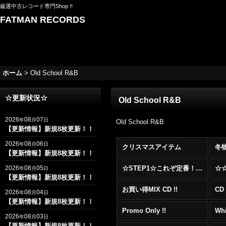
厳選中古レコード専門Shop !!
FATMAN RECORDS
ホーム
>
Old School R&B
☆更新状況☆
Old School R&B
2026
08
07
年
月
日
Old School R&B
【更新情報】新規8枚更新！！
2026
08
06
年
月
日
クリスマスアイテム
冬
【更新情報】新規8枚更新！！
2026
08
05
☆STEP1☆これぞ定番！！まずはここから！2000年代R&BフロアヒットBest 100 !!!
年
月
日
【更新情報】新規8枚更新！！
お買い得MIX CD !!
CD 
2026
08
04
年
月
日
【更新情報】新規8枚更新！！
Promo Only !!
Whi
2026
08
03
年
月
日
【更新情報】新規8枚更新！！