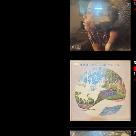
4
R
1
F