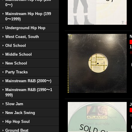
0〜)
Mainstream Hip Hop (199
0〜1999)
Underground Hip Hop
N
West Coast, South
Old School
1
Middle School
New School
Party Tracks
Mainstream R&B (2000〜)
Mainstream R&B (1990〜1
999)
Slow Jam
J
New Jack Swing
Hip Hop Soul
Ground Beat