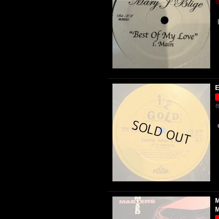
E
M
M