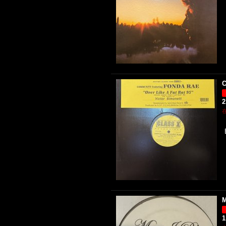
C
2
M
1