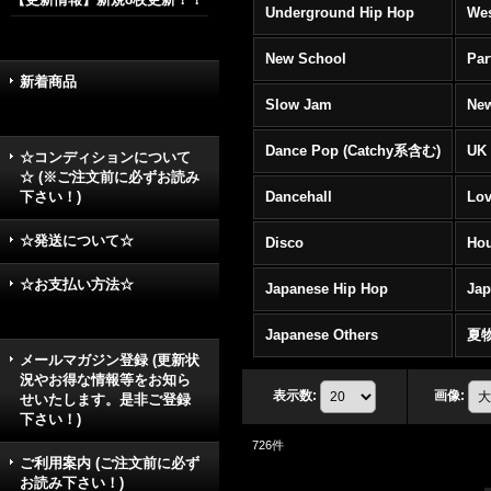
Underground Hip Hop
Wes
New School
Par
新着商品
Slow Jam
New
Dance Pop (Catchy系含む)
UK 
☆コンディションについて
☆ (※ご注文前に必ずお読み
下さい！)
Dancehall
Lov
☆発送について☆
Disco
Hou
☆お支払い方法☆
Japanese Hip Hop
Ja
Japanese Others
夏
メールマガジン登録 (更新状
況やお得な情報等をお知ら
表示数
:
画像
:
せいたします。是非ご登録
下さい！)
726
件
ご利用案内 (ご注文前に必ず
お読み下さい！)