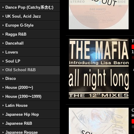
Dance Pop (Catchy系含む)
UK Soul, Acid Jazz
Europe G-Style
Ragga R&B
T
Dancehall
1
Lovers
Soul LP
Old School R&B
Disco
House (2000〜)
House (1990〜1999)
Latin House
C
Japanese Hip Hop
H
Japanese R&B
Japanese Reggae