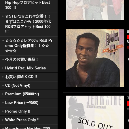
Hip HopフロアヒットBest
100 !!!
☆STEP1☆これぞ定番！！
まずはここから！2000年代
R&BフロアヒットBest 100
B
!!!
☆☆☆☆☆レア00's R&B Pr
omo Only盤特集！！☆☆
☆☆☆
今月のお買い得品！
Hybrid Rec. Mix Series
お買い得MIX CD !!
CD (Not Vinyl)
Premium (¥5000〜)
J
Low Price (〜¥500)
Promo Only !!
White Press Only !!
Mainstream Hip Hop (200