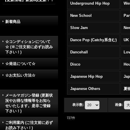
Underground Hip Hop
Wes
New School
Par
新着商品
Slow Jam
New
Dance Pop (Catchy系含む)
UK 
☆コンディションについて
☆ (※ご注文前に必ずお読み
下さい！)
Dancehall
Lov
☆発送について☆
Disco
Hou
☆お支払い方法☆
Japanese Hip Hop
Ja
Japanese Others
夏
メールマガジン登録 (更新状
況やお得な情報等をお知ら
表示数
:
画像
:
せいたします。是非ご登録
下さい！)
727
件
ご利用案内 (ご注文前に必ず
お読み下さい！)