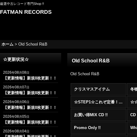
厳選中古レコード専門Shop !!
FATMAN RECORDS
ホーム
>
Old School R&B
☆更新状況☆
Old School R&B
2026
08
08
年
月
日
Old School R&B
【更新情報】新規8枚更新！！
2026
08
07
年
月
日
クリスマスアイテム
冬
【更新情報】新規8枚更新！！
2026
08
06
☆STEP1☆これぞ定番！！まずはここから！2000年代R&BフロアヒットBest 100 !!!
年
月
日
【更新情報】新規8枚更新！！
お買い得MIX CD !!
CD 
2026
08
05
年
月
日
【更新情報】新規8枚更新！！
Promo Only !!
Whi
2026
08
04
年
月
日
【更新情報】新規8枚更新！！