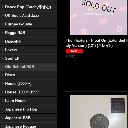
Dance Pop (Catchy系含む)
UK Soul, Acid Jazz
Europe G-Style
Ragga R&B
The Floaters - Float On (Extended 
Dancehall
aty Version) (12'') (キレイ!!)
Lovers
在庫なし
Soul LP
Old School R&B
Disco
House (2000〜)
House (1990〜1999)
Latin House
Japanese Hip Hop
Japanese R&B
Japanese Reggae