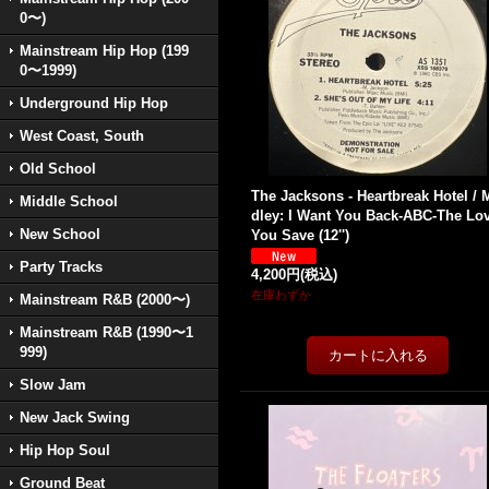
0〜)
Mainstream Hip Hop (199
0〜1999)
Underground Hip Hop
West Coast, South
Old School
The Jacksons - Heartbreak Hotel / 
Middle School
dley: I Want You Back-ABC-The Lo
New School
You Save (12'')
Party Tracks
4,200円
(税込)
在庫わずか
Mainstream R&B (2000〜)
Mainstream R&B (1990〜1
999)
Slow Jam
New Jack Swing
Hip Hop Soul
Ground Beat