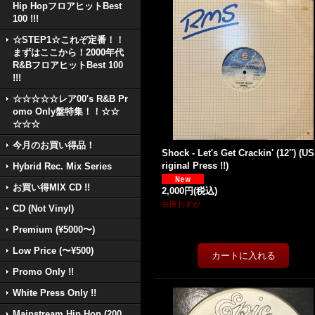
Hip HopフロアヒットBest
100 !!!
☆STEP1☆これぞ定番！！
まずはここから！2000年代
R&BフロアヒットBest 100
!!!
☆☆☆☆☆レア00's R&B Pr
omo Only盤特集！！☆☆
☆☆☆
今月のお買い得品！
Shock - Let's Get Crackin' (12'') (U
riginal Press !!)
Hybrid Rec. Mix Series
お買い得MIX CD !!
2,000円
(税込)
在庫わずか
CD (Not Vinyl)
Premium (¥5000〜)
Low Price (〜¥500)
Promo Only !!
White Press Only !!
Mainstream Hip Hop (200