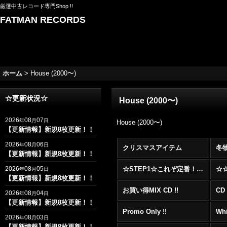
厳選中古レコード専門Shop !!
FATMAN RECORDS
ホーム
>
House (2000〜)
☆更新状況☆
House (2000〜)
2026
08
07
年
月
日
House (2000〜)
【更新情報】新規8枚更新！！
2026
08
06
年
月
日
クリスマスアイテム
冬
【更新情報】新規8枚更新！！
2026
08
05
☆STEP1☆これぞ定番！！まずはここから！2000年代R&BフロアヒットBest 100 !!!
年
月
日
【更新情報】新規8枚更新！！
お買い得MIX CD !!
CD 
2026
08
04
年
月
日
【更新情報】新規8枚更新！！
Promo Only !!
Whi
2026
08
03
年
月
日
【更新情報】新規8枚更新！！