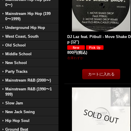
0〜)
Mainstream Hip Hop (199
0〜1999)
Underground Hip Hop
West Coast, South
DJ Laz feat. Pitbull - Move Shake D
p (12'')
Old School
800円
(税込)
Middle School
在庫わずか
New School
Party Tracks
Mainstream R&B (2000〜)
Mainstream R&B (1990〜1
999)
Slow Jam
New Jack Swing
Hip Hop Soul
Ground Beat