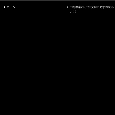
ホーム
ご利用案内 (ご注文前に必ずお読み
い！)