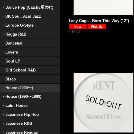
Dance Pop (Catchy系含む)
UK Soul, Acid Jazz
Lady Gaga - Born This Way (12'')
Europe G-Style
在庫なし
Ragga R&B
Dancehall
Lovers
Soul LP
Old School R&B
Disco
House (2000〜)
House (1990〜1999)
Latin House
Japanese Hip Hop
Japanese R&B
Japanese Reggae