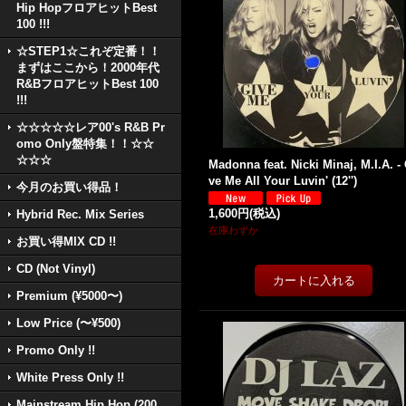
Hip HopフロアヒットBest
100 !!!
☆STEP1☆これぞ定番！！
まずはここから！2000年代
R&BフロアヒットBest 100
!!!
☆☆☆☆☆レア00's R&B Pr
omo Only盤特集！！☆☆
☆☆☆
Madonna feat. Nicki Minaj, M.I.A. - 
ve Me All Your Luvin' (12'')
今月のお買い得品！
1,600円
(税込)
Hybrid Rec. Mix Series
在庫わずか
お買い得MIX CD !!
CD (Not Vinyl)
Premium (¥5000〜)
Low Price (〜¥500)
Promo Only !!
White Press Only !!
Mainstream Hip Hop (200