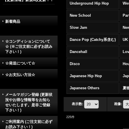
Underground Hip Hop
Wes
New School
Par
新着商品
Slow Jam
New
Dance Pop (Catchy系含む)
UK 
☆コンディションについて
☆ (※ご注文前に必ずお読み
下さい！)
Dancehall
Lov
☆発送について☆
Disco
Hou
☆お支払い方法☆
Japanese Hip Hop
Ja
Japanese Others
夏
メールマガジン登録 (更新状
況やお得な情報等をお知ら
表示数
:
画像
:
せいたします。是非ご登録
下さい！)
225
件
ご利用案内 (ご注文前に必ず
お読み下さい！)