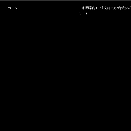
ホーム
ご利用案内 (ご注文前に必ずお読み
い！)