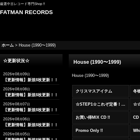
厳選中古レコード専門Shop !!
FATMAN RECORDS
ホーム
>
House (1990〜1999)
☆更新状況☆
House (1990〜1999)
2026
08
09
年
月
日
House (1990〜1999)
【更新情報】新規8枚更新！！
2026
08
08
年
月
日
クリスマスアイテム
冬
【更新情報】新規8枚更新！！
2026
08
07
☆STEP1☆これぞ定番！！まずはここから！2000年代R&BフロアヒットBest 100 !!!
年
月
日
【更新情報】新規8枚更新！！
お買い得MIX CD !!
CD 
2026
08
06
年
月
日
【更新情報】新規8枚更新！！
Promo Only !!
Whi
2026
08
05
年
月
日
【更新情報】新規8枚更新！！