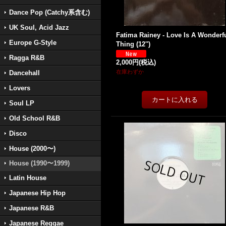
Dance Pop (Catchy系含む)
UK Soul, Acid Jazz
Fatima Rainey - Love Is A Wonderf
Europe G-Style
Thing (12'')
Ragga R&B
2,000円
(税込)
在庫わずか
Dancehall
Lovers
Soul LP
Old School R&B
Disco
House (2000〜)
House (1990〜1999)
Latin House
Japanese Hip Hop
Japanese R&B
Japanese Reggae