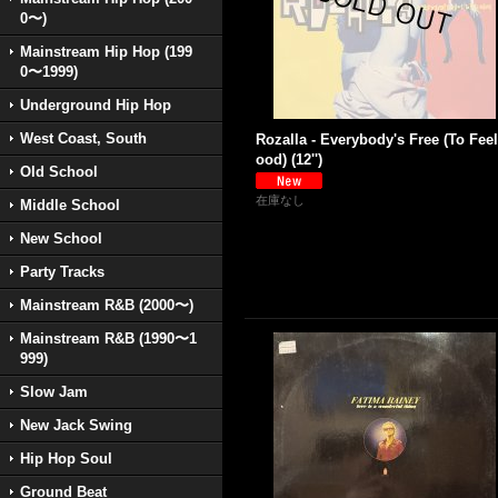
0〜)
Mainstream Hip Hop (199
0〜1999)
Underground Hip Hop
West Coast, South
Rozalla - Everybody's Free (To Fee
ood) (12'')
Old School
在庫なし
Middle School
New School
Party Tracks
Mainstream R&B (2000〜)
Mainstream R&B (1990〜1
999)
Slow Jam
New Jack Swing
Hip Hop Soul
Ground Beat