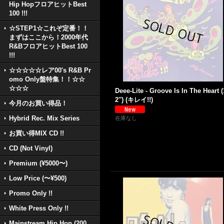
Hip HopフロアヒットBest
100 !!!
☆STEP1☆これぞ定番！！
まずはここから！2000年代
R&BフロアヒットBest 100
!!!
☆☆☆☆☆レア00's R&B Pr
omo Only盤特集！！☆☆
☆☆☆
Deee-Lite - Groove Is In The Heart (
2'') (キレイ!!)
今月のお買い得品！
Hybrid Rec. Mix Series
在庫なし
お買い得MIX CD !!
CD (Not Vinyl)
Premium (¥5000〜)
Low Price (〜¥500)
Promo Only !!
White Press Only !!
Mainstream Hip Hop (200