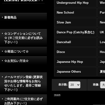
Underground Hip Hop
Wes
New School
Par
新着商品
Slow Jam
New
Dance Pop (Catchy系含む)
UK 
☆コンディションについて
☆ (※ご注文前に必ずお読み
下さい！)
Dancehall
Lov
☆発送について☆
Disco
Hou
☆お支払い方法☆
Japanese Hip Hop
Ja
Japanese Others
夏
メールマガジン登録 (更新状
況やお得な情報等をお知ら
表示数
:
画像
:
せいたします。是非ご登録
下さい！)
359
件
ご利用案内 (ご注文前に必ず
お読み下さい！)