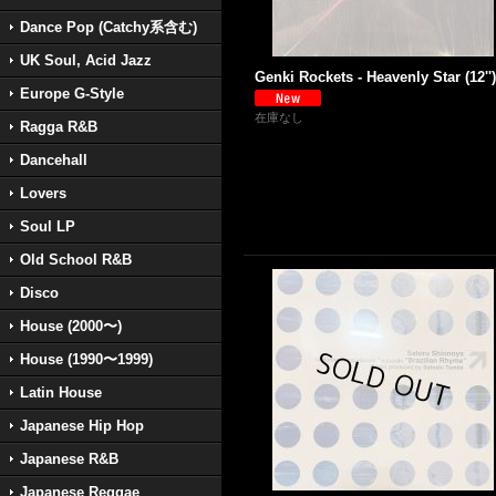
Dance Pop (Catchy系含む)
UK Soul, Acid Jazz
Genki Rockets - Heavenly Star (12'')
Europe G-Style
在庫なし
Ragga R&B
Dancehall
Lovers
Soul LP
Old School R&B
Disco
House (2000〜)
House (1990〜1999)
Latin House
Japanese Hip Hop
Japanese R&B
Japanese Reggae