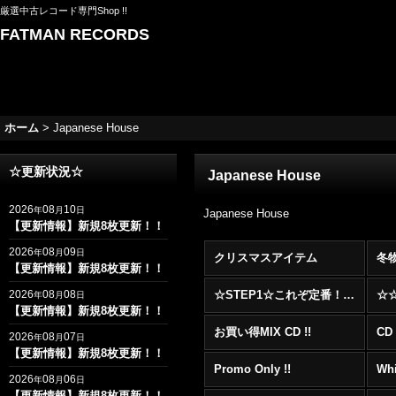
厳選中古レコード専門Shop !!
FATMAN RECORDS
ホーム
>
Japanese House
☆更新状況☆
Japanese House
2026
08
10
年
月
日
Japanese House
【更新情報】新規8枚更新！！
2026
08
09
年
月
日
クリスマスアイテム
冬
【更新情報】新規8枚更新！！
2026
08
08
☆STEP1☆これぞ定番！！まずはここから！2000年代R&BフロアヒットBest 100 !!!
年
月
日
【更新情報】新規8枚更新！！
お買い得MIX CD !!
CD 
2026
08
07
年
月
日
【更新情報】新規8枚更新！！
Promo Only !!
Whi
2026
08
06
年
月
日
【更新情報】新規8枚更新！！