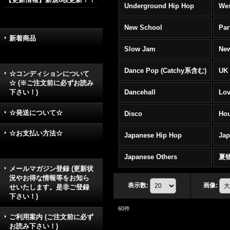
Underground Hip Hop
Wes
New School
Par
新着商品
Slow Jam
New
Dance Pop (Catchy系含む)
UK 
☆コンディションについて
☆ (※ご注文前に必ずお読み
下さい！)
Dancehall
Lov
☆発送について☆
Disco
Hou
☆お支払い方法☆
Japanese Hip Hop
Ja
Japanese Others
夏
メールマガジン登録 (更新状
況やお得な情報等をお知ら
表示数
:
画像
:
せいたします。是非ご登録
下さい！)
60
件
ご利用案内 (ご注文前に必ず
お読み下さい！)