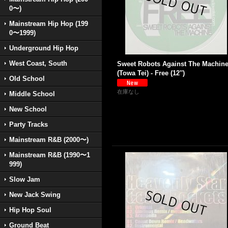
0〜)
Mainstream Hip Hop (199
0〜1999)
Underground Hip Hop
West Coast, South
Sweet Robots Against The Machin
(Towa Tei) - Free (12'')
Old School
在庫なし
Middle School
New School
Party Tracks
Mainstream R&B (2000〜)
Mainstream R&B (1990〜1
999)
Slow Jam
New Jack Swing
Hip Hop Soul
Ground Beat