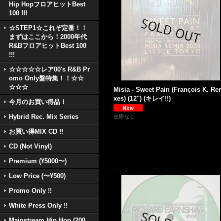
Hip HopフロアヒットBest
100 !!!
☆STEP1☆これぞ定番！！
まずはここから！2000年代
R&BフロアヒットBest 100
!!!
☆☆☆☆☆レア00's R&B Pr
omo Only盤特集！！☆☆
☆☆☆
Misia - Sweet Pain (François K. Re
xes) (12'') (キレイ!!)
今月のお買い得品！
Hybrid Rec. Mix Series
在庫なし
お買い得MIX CD !!
CD (Not Vinyl)
Premium (¥5000〜)
Low Price (〜¥500)
Promo Only !!
White Press Only !!
Mainstream Hip Hop (200