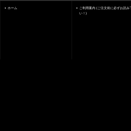
ホーム
ご利用案内 (ご注文前に必ずお読み
い！)