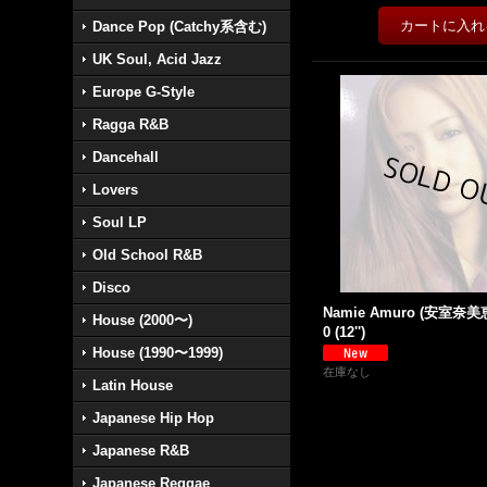
Dance Pop (Catchy系含む)
UK Soul, Acid Jazz
Europe G-Style
Ragga R&B
Dancehall
Lovers
Soul LP
Old School R&B
Disco
Namie Amuro (安室奈美恵)
House (2000〜)
0 (12'')
House (1990〜1999)
在庫なし
Latin House
Japanese Hip Hop
Japanese R&B
Japanese Reggae