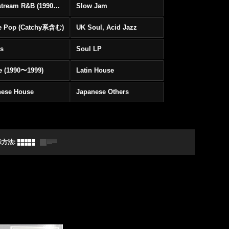
Mainstream R&B (1990〜1999)
Slow Jam
e Pop (Catchy系含む)
UK Soul, Acid Jazz
rs
Soul LP
e (1990〜1999)
Latin House
nese House
Japanese Others
示方法
: