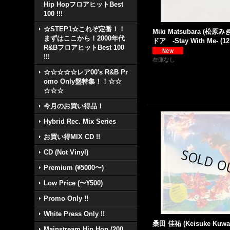
Hip HopフロアヒットBest
100 !!!
☆STEP1☆これぞ定番！！
Miki Matsubara (松原み
まずはここから！2000年代
ドア -Stay With Me- (12'
R&BフロアヒットBest 100
!!!
在庫なし
☆☆☆☆☆レア00's R&B Pr
omo Only盤特集！！☆☆
☆☆☆
今月のお買い得品！
Hybrid Rec. Mix Series
お買い得MIX CD !!
CD (Not Vinyl)
Premium (¥5000〜)
Low Price (〜¥500)
Promo Only !!
White Press Only !!
桑田 佳祐 (Keisuke Kuwa
Mainstream Hip Hop (200