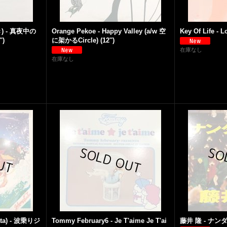
き) - 真夜中の
Orange Pekoe - Happy Valley (a/w 空
Key Of Life - Lo
')
に架かるCircle) (12'')
在庫なし
在庫なし
ta) - 波乗りジ
Tommy February6 - Je T'aime Je T'ai
藤井 隆 - ナンダカ