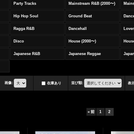
Party Tracks
Mainstream R&B (2000〜)
Hip Hop Soul
Ground Beat
Danc
Ragga R&B
Dancehall
Love
Disco
House (2000〜)
Hous
Japanese R&B
Japanese Reggae
Japa
画像
:
並び順
:
在庫あり
表
«
前
1
2