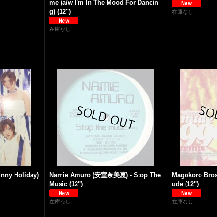
me (a/w I'm In The Mood For Dancin
g) (12'')
在庫なし
在庫なし
ny Holiday)
Namie Amuro (安室奈美恵) - Stop The
Magokoro Bros
Music (12'')
ude (12'')
在庫なし
在庫なし