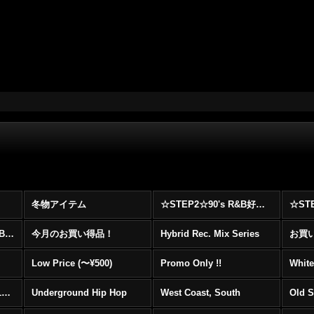
冬物アイテム
☆STEP2☆90's R&B好きに自信を持ってオススメ出来る00's R&B Best 100 !!!
☆☆☆☆☆レア00's R&B Promo Only盤特集！！☆☆☆☆☆
今月のお買い得品！
Hybrid Rec. Mix Series
お買い得
Low Price (〜¥500)
Promo Only !!
White
Mainstream Hip Hop (1990〜1999)
Underground Hip Hop
West Coast, South
Old 