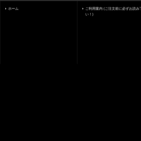
ホーム
ご利用案内 (ご注文前に必ずお読み
い！)