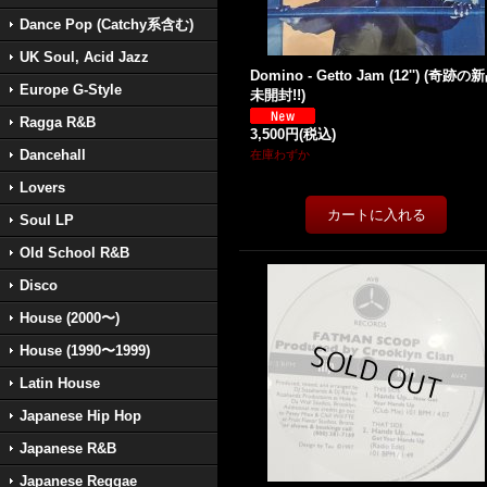
Dance Pop (Catchy系含む)
UK Soul, Acid Jazz
Domino - Getto Jam (12'') (奇跡の
Europe G-Style
未開封!!)
Ragga R&B
3,500円
(税込)
Dancehall
在庫わずか
Lovers
Soul LP
Old School R&B
Disco
House (2000〜)
House (1990〜1999)
Latin House
Japanese Hip Hop
Japanese R&B
Japanese Reggae