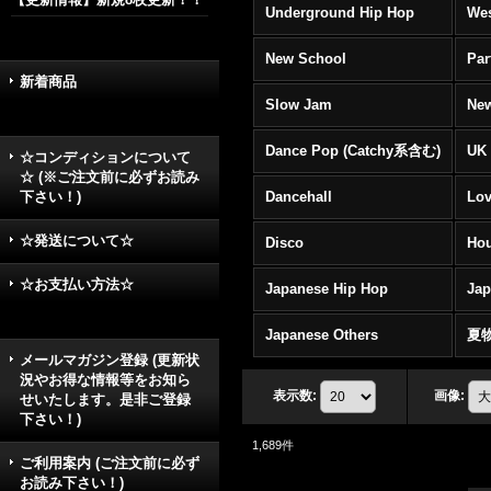
Underground Hip Hop
Wes
New School
Par
新着商品
Slow Jam
New
Dance Pop (Catchy系含む)
UK 
☆コンディションについて
☆ (※ご注文前に必ずお読み
下さい！)
Dancehall
Lov
☆発送について☆
Disco
Hou
☆お支払い方法☆
Japanese Hip Hop
Ja
Japanese Others
夏
メールマガジン登録 (更新状
況やお得な情報等をお知ら
表示数
:
画像
:
せいたします。是非ご登録
下さい！)
1,689
件
ご利用案内 (ご注文前に必ず
お読み下さい！)