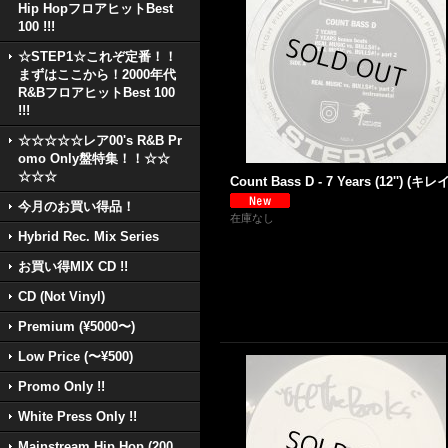
Hip HopフロアヒットBest
100 !!!
☆STEP1☆これぞ定番！！
まずはここから！2000年代
R&BフロアヒットBest 100
!!!
☆☆☆☆☆レア00's R&B Pr
omo Only盤特集！！☆☆
☆☆☆
Count Bass D - 7 Years (12'') (キレイ
今月のお買い得品！
在庫なし
Hybrid Rec. Mix Series
お買い得MIX CD !!
CD (Not Vinyl)
Premium (¥5000〜)
Low Price (〜¥500)
Promo Only !!
White Press Only !!
Mainstream Hip Hop (200