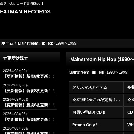
厳選中古レコード専門Shop !!
FATMAN RECORDS
ホーム
>
Mainstream Hip Hop (1990〜1999)
☆更新状況☆
Mainstream Hip Hop (1990
2026
08
09
年
月
日
Mainstream Hip Hop (1990〜1999)
【更新情報】新規8枚更新！！
2026
08
08
年
月
日
クリスマスアイテム
冬
【更新情報】新規8枚更新！！
2026
08
07
☆STEP1☆これぞ定番！！まずはここから！2000年代R&BフロアヒットBest 100 !!!
年
月
日
【更新情報】新規8枚更新！！
お買い得MIX CD !!
CD 
2026
08
06
年
月
日
【更新情報】新規8枚更新！！
Promo Only !!
Whi
2026
08
05
年
月
日
【更新情報】新規8枚更新！！