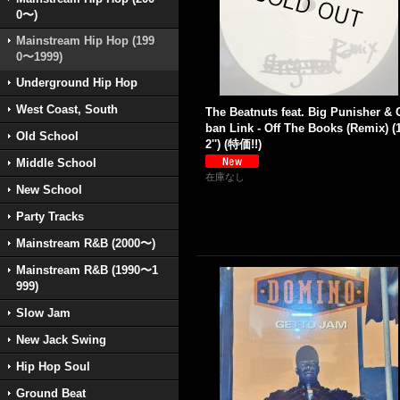
0〜)
Mainstream Hip Hop (199
0〜1999)
Underground Hip Hop
West Coast, South
The Beatnuts feat. Big Punisher & 
ban Link - Off The Books (Remix) (
Old School
2'') (特価!!)
Middle School
在庫なし
New School
Party Tracks
Mainstream R&B (2000〜)
Mainstream R&B (1990〜1
999)
Slow Jam
New Jack Swing
Hip Hop Soul
Ground Beat