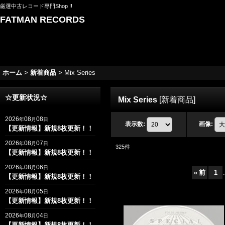
厳選中古レコード専門Shop !!
FATMAN RECORDS
ホーム
>
新着商品
>
Mix Series
☆更新状況☆
Mix Series
[
新着商品
]
2026
08
08
年
月
日
表示数
:
画像
:
【更新情報】新規8枚更新！！
2026
08
07
年
月
日
325
件
【更新情報】新規8枚更新！！
2026
08
06
年
月
日
«
前
1
.
【更新情報】新規8枚更新！！
2026
08
05
年
月
日
【更新情報】新規8枚更新！！
2026
08
04
年
月
日
【更新情報】新規8枚更新！！