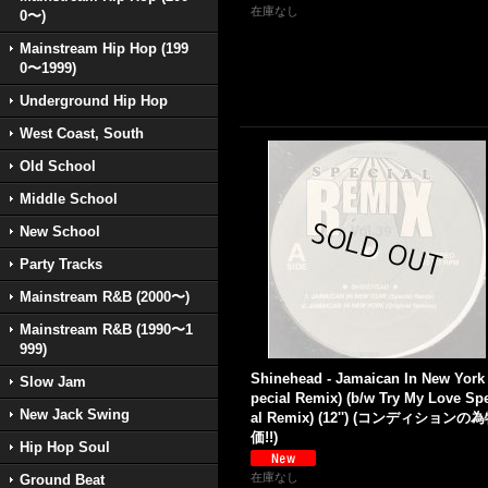
在庫なし
0〜)
Mainstream Hip Hop (199
0〜1999)
Underground Hip Hop
West Coast, South
Old School
Middle School
New School
Party Tracks
Mainstream R&B (2000〜)
Mainstream R&B (1990〜1
999)
Shinehead - Jamaican In New York
Slow Jam
pecial Remix) (b/w Try My Love Sp
New Jack Swing
al Remix) (12'') (コンディションの
価!!)
Hip Hop Soul
在庫なし
Ground Beat