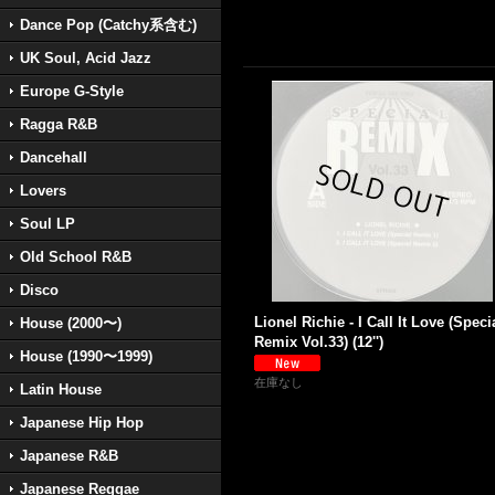
Dance Pop (Catchy系含む)
UK Soul, Acid Jazz
Europe G-Style
Ragga R&B
Dancehall
Lovers
Soul LP
Old School R&B
Disco
Lionel Richie - I Call It Love (Speci
House (2000〜)
Remix Vol.33) (12'')
House (1990〜1999)
在庫なし
Latin House
Japanese Hip Hop
Japanese R&B
Japanese Reggae