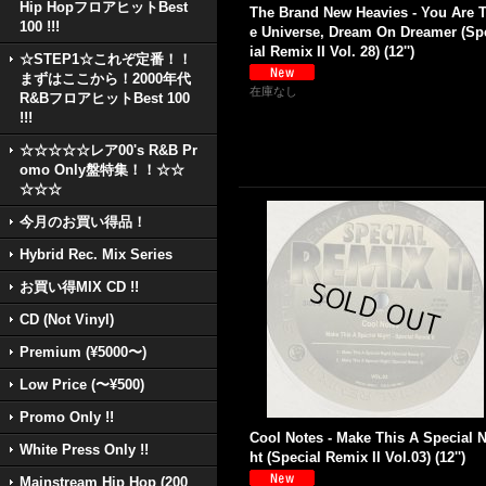
Hip HopフロアヒットBest
The Brand New Heavies - You Are 
100 !!!
e Universe, Dream On Dreamer (Sp
ial Remix II Vol. 28) (12'')
☆STEP1☆これぞ定番！！
まずはここから！2000年代
在庫なし
R&BフロアヒットBest 100
!!!
☆☆☆☆☆レア00's R&B Pr
omo Only盤特集！！☆☆
☆☆☆
今月のお買い得品！
Hybrid Rec. Mix Series
お買い得MIX CD !!
CD (Not Vinyl)
Premium (¥5000〜)
Low Price (〜¥500)
Promo Only !!
Cool Notes - Make This A Special 
White Press Only !!
ht (Special Remix II Vol.03) (12'')
Mainstream Hip Hop (200