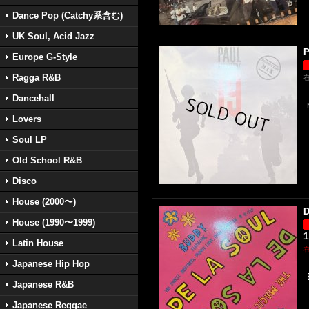
Dance Pop (Catchy系含む)
UK Soul, Acid Jazz
P
Europe G-Style
Ragga R&B
Dancehall
Lovers
Soul LP
Old School R&B
Disco
House (2000〜)
D
House (1990〜1999)
1
Latin House
Japanese Hip Hop
Japanese R&B
Japanese Reggae