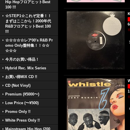
Hip HopフロアヒットBest
100 !!!
K
☆STEP1☆これぞ定番！！
まずはここから！2000年代
R&BフロアヒットBest 100
!!!
☆☆☆☆☆レア00's R&B Pr
omo Only盤特集！！☆☆
☆☆☆
今月のお買い得品！
Hybrid Rec. Mix Series
お買い得MIX CD !!
W
CD (Not Vinyl)
1
Premium (¥5000〜)
Low Price (〜¥500)
Promo Only !!
White Press Only !!
Mainstream Hip Hop (200