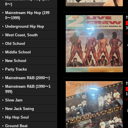
0〜)
Mainstream Hip Hop (199
T
0〜1999)
Underground Hip Hop
3
West Coast, South
Old School
Middle School
New School
Party Tracks
Mainstream R&B (2000〜)
T
Mainstream R&B (1990〜1
999)
1
Slow Jam
New Jack Swing
Hip Hop Soul
Ground Beat