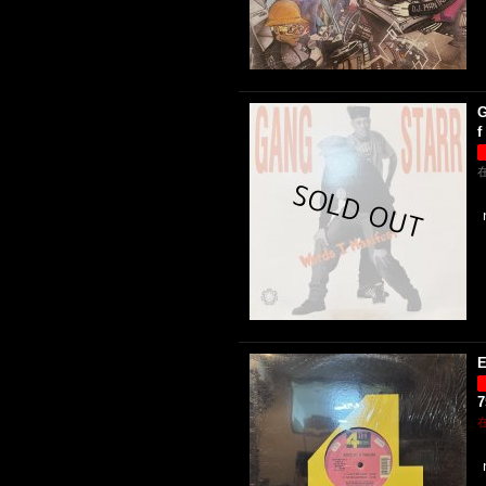
G
f
E