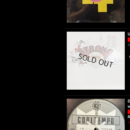
U
D
w