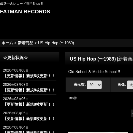
厳選中古レコード専門Shop !!
FATMAN RECORDS
ホーム
>
新着商品
>
US Hip Hop (〜1989)
☆更新状況☆
US Hip Hop (〜1989)
[
新着商
2026
08
08
年
月
日
Old School & Middle School !!
【更新情報】新規8枚更新！！
2026
08
07
表示数
:
画像
:
年
月
日
【更新情報】新規8枚更新！！
188
件
2026
08
06
年
月
日
【更新情報】新規8枚更新！！
2026
08
05
年
月
日
【更新情報】新規8枚更新！！
2026
08
04
年
月
日
【更新情報】新規8枚更新！！