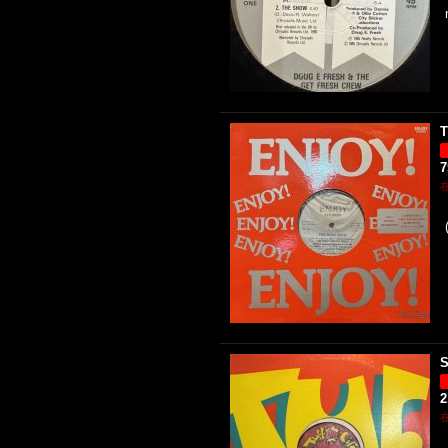
T
S
2