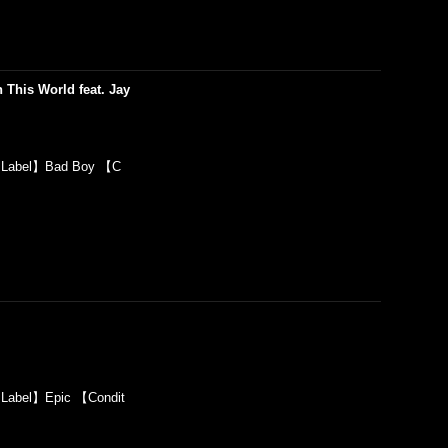
n This World feat. Jay
 【Label】Bad Boy 【C
Label】Epic 【Condit