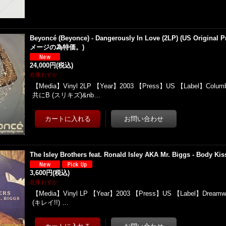
Beyoncé (Beyonce) - Dangerously In Love (2LP) (US Origina
メージの為特価。)
24,000円
(税込)
在庫わずか
【Media】Vinyl 2LP 【Year】2003 【Press】US 【Label】Columb
共にB (スリキズ)&nb…
The Isley Brothers feat. Ronald Isley AKA Mr. Biggs - Body Ki
3,600円
(税込)
在庫わずか
【Media】Vinyl LP 【Year】2003 【Press】US 【Label】Dreamwo
(キレイ!!) …