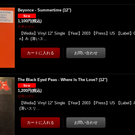
Beyonce - Summertime (12'')
1,100円
(税込)
在庫わずか
【Media】Vinyl 12'' Single 【Year】2003 【Press】US 【Label】C
n】A- (薄いス…
The Black Eyed Peas - Where Is The Love? (12'')
1,200円
(税込)
在庫わずか
【Media】Vinyl 12'' Single 【Year】2003 【Press】US 【Label】
(薄いスリ…