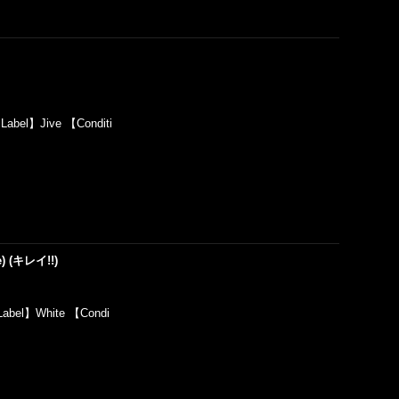
Label】Jive 【Conditi
te) (キレイ!!)
Label】White 【Condi