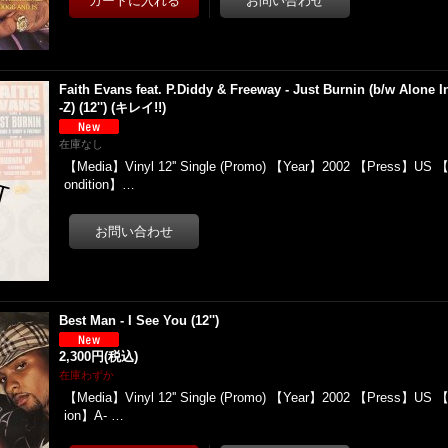
Faith Evans feat. P.Diddy & Freeway - Just Burnin (b/w Alone I
-Z) (12'') (キレイ!!)
在庫なし
【Media】Vinyl 12'' Single (Promo) 【Year】2002 【Press】US
ondition】…
Best Man - I See You (12'')
2,300円
(税込)
在庫わずか
【Media】Vinyl 12'' Single (Promo) 【Year】2002 【Press】US 【
ion】A- …