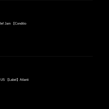
ef Jam 【Conditio
】US 【Label】Atlanti