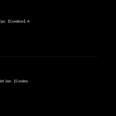
pic 【Condition】A-
ef Jam 【Conditio