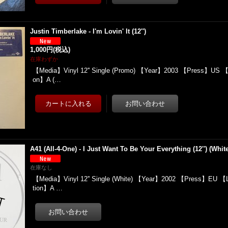
Justin Timberlake - I'm Lovin' It (12'')
1,000円
(税込)
在庫わずか
【Media】Vinyl 12'' Single (Promo) 【Year】2003 【Press】US 【
on】A (…
A41 (All-4-One) - I Just Want To Be Your Everything (12'') (Whi
在庫なし
【Media】Vinyl 12'' Single (White) 【Year】2002 【Press】EU 【
tion】A …