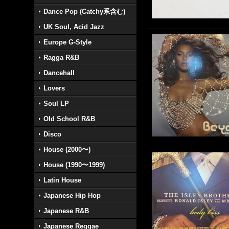
Dance Pop (Catchy系含む)
UK Soul, Acid Jazz
Europe G-Style
Ragga R&B
Dancehall
Lovers
Soul LP
Old School R&B
Disco
House (2000〜)
House (1990〜1999)
Latin House
Japanese Hip Hop
Japanese R&B
Japanese Reggae