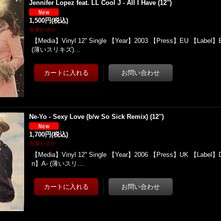
Jennifer Lopez feat. LL Cool J - All I Have (12'')
1,500円
(税込)
在庫わずか
【Media】Vinyl 12'' Single 【Year】2003 【Press】EU 【Label】E
(薄いスリキズ)…
Ne-Yo - Sexy Love (b/w So Sick Remix) (12'')
1,700円
(税込)
在庫わずか
【Media】Vinyl 12'' Single 【Year】2006 【Press】UK 【Label】D
n】A- (薄いスリ…