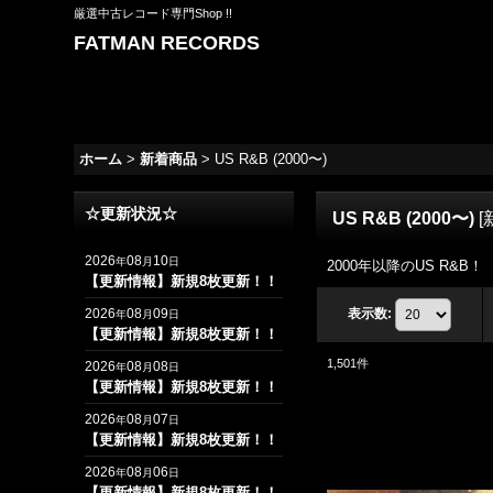
厳選中古レコード専門Shop !!
FATMAN RECORDS
ホーム
>
新着商品
>
US R&B (2000〜)
☆更新状況☆
US R&B (2000〜)
[
2026
08
10
年
月
日
2000年以降のUS R&B！
【更新情報】新規8枚更新！！
2026
08
09
表示数
:
年
月
日
【更新情報】新規8枚更新！！
1,501
件
2026
08
08
年
月
日
【更新情報】新規8枚更新！！
2026
08
07
年
月
日
【更新情報】新規8枚更新！！
2026
08
06
年
月
日
【更新情報】新規8枚更新！！