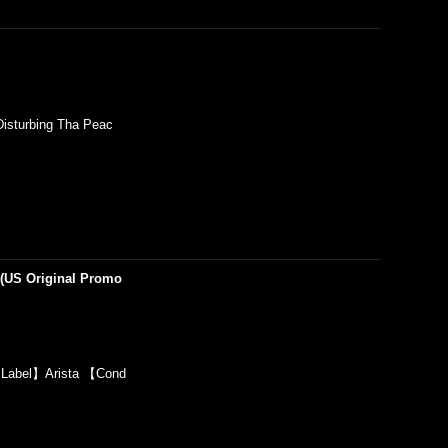
sturbing Tha Peac
) (US Original Promo
【Label】Arista 【Cond