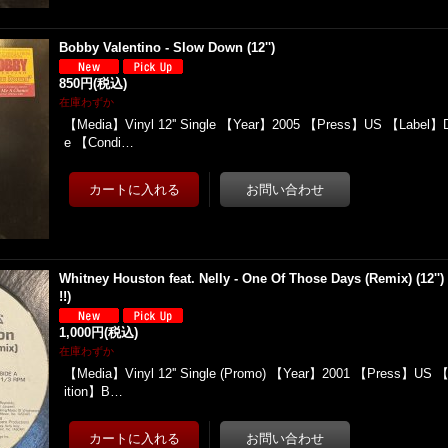
Bobby Valentino - Slow Down (12'')
850円
(税込)
在庫わずか
【Media】Vinyl 12'' Single 【Year】2005 【Press】US 【Label】Di
e 【Condi…
Whitney Houston feat. Nelly - One Of Those Days (Remix) (12''
!!)
1,000円
(税込)
在庫わずか
【Media】Vinyl 12'' Single (Promo) 【Year】2001 【Press】US 
ition】B…