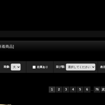
新着商品
]
画像
:
並び順
:
在庫あり
表
1
2
3
4
5
6
...
76
次