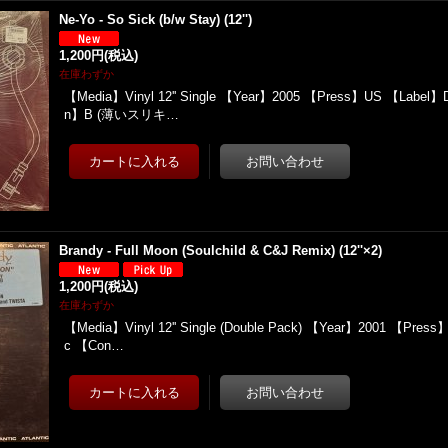
Ne-Yo - So Sick (b/w Stay) (12'')
1,200円
(税込)
在庫わずか
【Media】Vinyl 12'' Single 【Year】2005 【Press】US 【Label】D
n】B (薄いスリキ…
Brandy - Full Moon (Soulchild & C&J Remix) (12''×2)
1,200円
(税込)
在庫わずか
【Media】Vinyl 12'' Single (Double Pack) 【Year】2001 【Press
c 【Con…