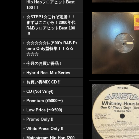
Hip HopフロアヒットBest
100 !!!
☆STEP1☆これぞ定番！！
まずはここから！2000年代
R&BフロアヒットBest 100
!!!
☆☆☆☆☆レア00's R&B Pr
omo Only盤特集！！☆☆
☆☆☆
今月のお買い得品！
Hybrid Rec. Mix Series
お買い得MIX CD !!
CD (Not Vinyl)
Premium (¥5000〜)
Low Price (〜¥500)
Promo Only !!
White Press Only !!
Mainstream Hip Hop (200