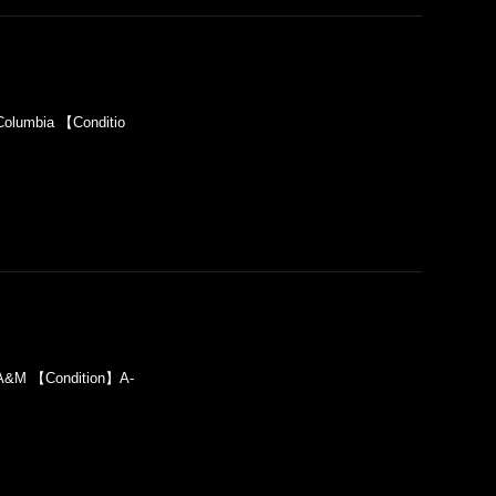
olumbia 【Conditio
A&M 【Condition】A-