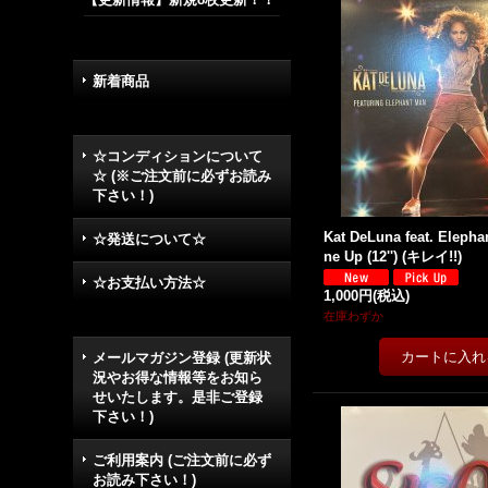
新着商品
☆コンディションについて
☆ (※ご注文前に必ずお読み
下さい！)
Kat DeLuna feat. Elepha
☆発送について☆
ne Up (12'') (キレイ!!)
☆お支払い方法☆
1,000円
(税込)
在庫わずか
メールマガジン登録 (更新状
況やお得な情報等をお知ら
せいたします。是非ご登録
下さい！)
ご利用案内 (ご注文前に必ず
お読み下さい！)