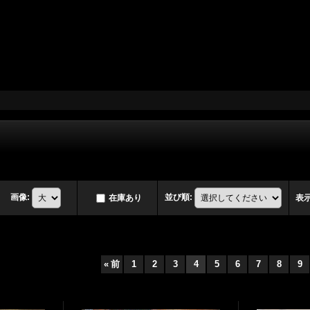
画像
:
並び順
:
在庫あり
表
«
前
1
2
3
4
5
6
7
8
9