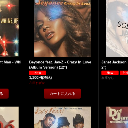
nt Man - Whi
Beyonce feat. Jay-Z - Crazy In Love
Janet Jackson 
(Album Version) (12'')
2'')
1,300円
(税込)
在庫なし
在庫わずか