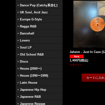
Dance Pop (Catchy系含む)
UK Soul, Acid Jazz
Europe G-Style
Ragga R&B
Dancehall
Lovers
Soul LP
Jaheim - Just In Case (12
Old School R&B
1,400円
(税込)
Disco
在庫わずか
House (2000〜)
House (1990〜1999)
Latin House
Japanese Hip Hop
Japanese R&B
Japanese Reggae