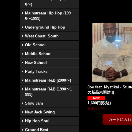
0〜)
Mainstream Hip Hop (199
0〜1999)
Underground Hip Hop
West Coast, South
Old School
Middle School
New School
Party Tracks
Mainstream R&B (2000〜)
Joe feat. Mystikal - Stutt
Mainstream R&B (1990〜1
の新品未開封!!)
999)
1,600円
(税込)
Slow Jam
在庫わずか
New Jack Swing
Hip Hop Soul
Ground Beat