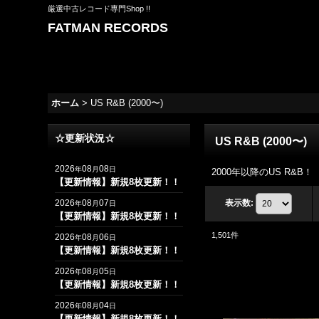
厳選中古レコード専門Shop !!
FATMAN RECORDS
ホーム
>
US R&B (2000〜)
☆更新状況☆
US R&B (2000〜)
2026
08
08
年
月
日
2000年以降のUS R&B！
【更新情報】新規8枚更新！！
2026
08
07
表示数
:
年
月
日
【更新情報】新規8枚更新！！
1,501
件
2026
08
06
年
月
日
【更新情報】新規8枚更新！！
2026
08
05
年
月
日
【更新情報】新規8枚更新！！
2026
08
04
年
月
日
【更新情報】新規8枚更新！！