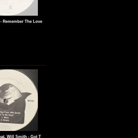
 - Remember The Love
eat. Will Smith - Got T