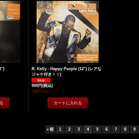
'')
R. Kelly - Happy People (12'') (レアな
ジャケ付き！！)
900円
(税込)
在庫わずか
«
前
1
2
3
4
5
6
7
8
9