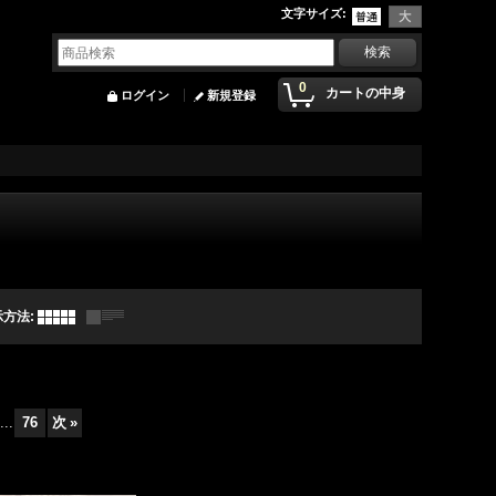
文字サイズ
:
0
カートの中身
ログイン
新規登録
示方法
:
...
76
次
»