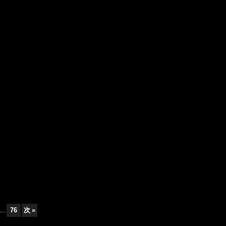
...
76
次
»