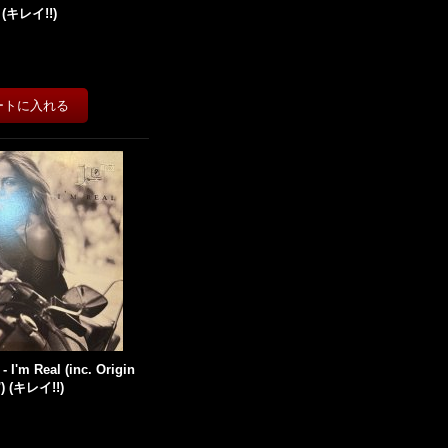
') (キレイ!!)
- I'm Real (inc. Origin
'') (キレイ!!)