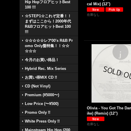
Hip HopフロアヒットBest
cal Mix) (12'')
100 !!!
在庫なし
☆STEP1☆これぞ定番！！
まずはここから！2000年代
R&BフロアヒットBest 100
!!!
☆☆☆☆☆レア00's R&B Pr
omo Only盤特集！！☆☆
☆☆☆
今月のお買い得品！
Hybrid Rec. Mix Series
お買い得MIX CD !!
CD (Not Vinyl)
Premium (¥5000〜)
Low Price (〜¥500)
Olivia - You Got The Da
Promo Only !!
ike) (Remix) (12'')
White Press Only !!
在庫なし
Mainstream Hip Hop (200