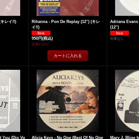
) (キレイ!!)
Rihanna - Pon De Replay (12'') (キレ
Adriana Evans
イ!!)
(12'')
950円
(税込)
在庫なし
在庫わずか
Got You (Dio Vo
Alicia Keys - No One (Best Of No One
Mary J. Blige f