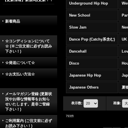
Underground Hip Hop
Wes
New School
Par
新着商品
Slow Jam
New
Dance Pop (Catchy系含む)
UK 
☆コンディションについて
☆ (※ご注文前に必ずお読み
下さい！)
Dancehall
Lov
☆発送について☆
Disco
Hou
☆お支払い方法☆
Japanese Hip Hop
Ja
Japanese Others
夏
メールマガジン登録 (更新状
況やお得な情報等をお知ら
表示数
:
画像
:
せいたします。是非ご登録
下さい！)
793
件
ご利用案内 (ご注文前に必ず
お読み下さい！)