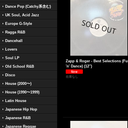
Dance Pop (Catchy系含む)
UK Soul, Acid Jazz
Europe G-Style
Ragga R&B
Dancehall
Lovers
Soul LP
Zapp & Roger - Best Selections (F
'n' Dance) (12'')
Old School R&B
Disco
在庫なし
House (2000〜)
House (1990〜1999)
Latin House
Japanese Hip Hop
Japanese R&B
Japanese Reggae