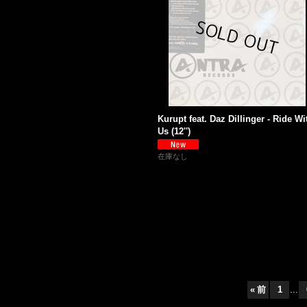
Kurupt feat. Daz Dillinger - Ride Wi
Us (12'')
在庫なし
«
前
1
...