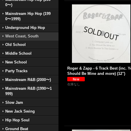
0〜)
Mainstream Hip Hop (199
0〜1999)
Underground Hip Hop
West Coast, South
Old School
Middle School
New School
Roger & Zapp - 6 Track Best (inc. 
Party Tracks
Should Be Mine and more) (12'')
Mainstream R&B (2000〜)
在庫なし
Mainstream R&B (1990〜1
999)
Slow Jam
New Jack Swing
Hip Hop Soul
Ground Beat