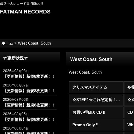
厳選中古レコード専門Shop !!
FATMAN RECORDS
ホーム
>
West Coast, South
☆更新状況☆
West Coast, South
2026
08
08
年
月
日
West Coast, South
【更新情報】新規8枚更新！！
2026
08
07
年
月
日
クリスマスアイテム
冬
【更新情報】新規8枚更新！！
2026
08
06
☆STEP1☆これぞ定番！！まずはここから！2000年代R&BフロアヒットBest 100 !!!
年
月
日
【更新情報】新規8枚更新！！
お買い得MIX CD !!
CD 
2026
08
05
年
月
日
【更新情報】新規8枚更新！！
Promo Only !!
Whi
2026
08
04
年
月
日
【更新情報】新規8枚更新！！