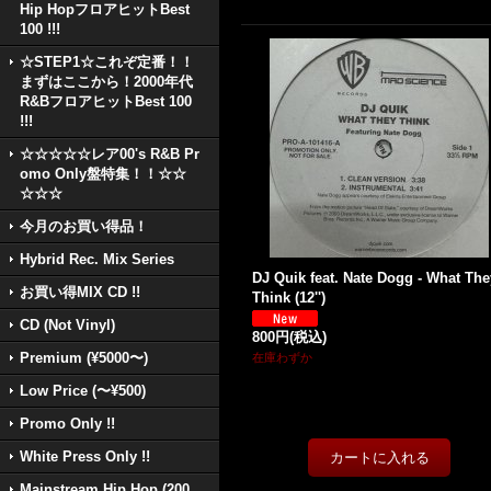
Hip HopフロアヒットBest
100 !!!
☆STEP1☆これぞ定番！！
まずはここから！2000年代
R&BフロアヒットBest 100
!!!
☆☆☆☆☆レア00's R&B Pr
omo Only盤特集！！☆☆
☆☆☆
今月のお買い得品！
Hybrid Rec. Mix Series
DJ Quik feat. Nate Dogg - What The
お買い得MIX CD !!
Think (12'')
CD (Not Vinyl)
800円
(税込)
Premium (¥5000〜)
在庫わずか
Low Price (〜¥500)
Promo Only !!
White Press Only !!
Mainstream Hip Hop (200