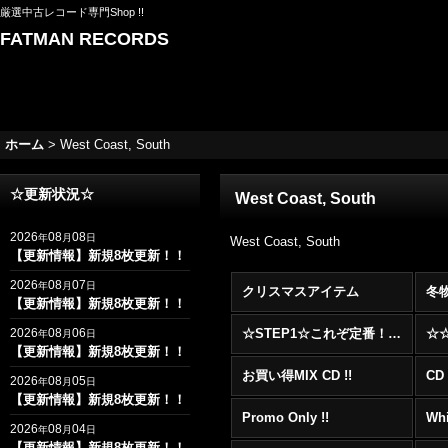
厳選中古レコード専門Shop !!
FATMAN RECORDS
ホーム
>
West Coast, South
☆更新状況☆
West Coast, South
2026
08
08
年
月
日
West Coast, South
【更新情報】新規8枚更新！！
2026
08
07
年
月
日
クリスマスアイテム
冬
【更新情報】新規8枚更新！！
2026
08
06
☆STEP1☆これぞ定番！！まずはここから！2000年代R&BフロアヒットBest 100 !!!
年
月
日
【更新情報】新規8枚更新！！
お買い得MIX CD !!
CD 
2026
08
05
年
月
日
【更新情報】新規8枚更新！！
Promo Only !!
Whi
2026
08
04
年
月
日
【更新情報】新規8枚更新！！