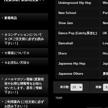
Underground Hip Hop
Wes
New School
Par
新着商品
Slow Jam
New
Dance Pop (Catchy系含む)
UK 
☆コンディションについて
☆ (※ご注文前に必ずお読み
下さい！)
Dancehall
Lov
☆発送について☆
Disco
Hou
☆お支払い方法☆
Japanese Hip Hop
Ja
Japanese Others
夏
メールマガジン登録 (更新状
況やお得な情報等をお知ら
表示数
:
画像
:
せいたします。是非ご登録
下さい！)
793
件
ご利用案内 (ご注文前に必ず
お読み下さい！)