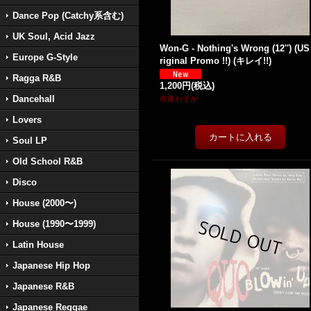
Dance Pop (Catchy系含む)
UK Soul, Acid Jazz
Won-G - Nothing's Wrong (12'') (US
Europe G-Style
riginal Promo !!) (キレイ!!)
Ragga R&B
1,200円
(税込)
Dancehall
在庫わずか
Lovers
Soul LP
Old School R&B
Disco
House (2000〜)
House (1990〜1999)
Latin House
Japanese Hip Hop
Japanese R&B
Japanese Reggae