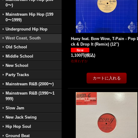
0〜)
Mainstream Hip Hop (199
0〜1999)
Underground Hip Hop
West Coast, South
Huey feat. Bow Wow, T-Pain - Pop 
ck & Drop It (Remix) (12'')
Old School
1,100円
(税込)
Middle School
在庫わずか
New School
Party Tracks
Mainstream R&B (2000〜)
Mainstream R&B (1990〜1
999)
Slow Jam
New Jack Swing
Hip Hop Soul
Ground Beat