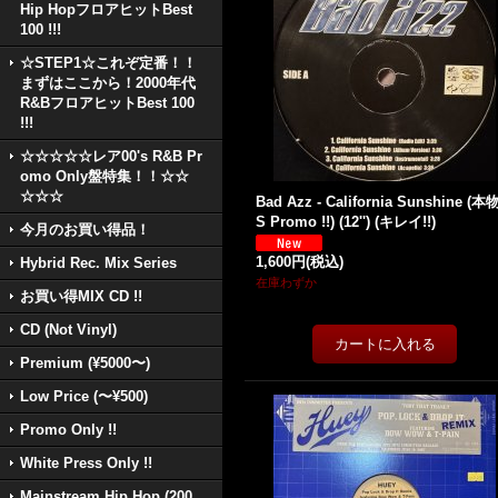
Hip HopフロアヒットBest
100 !!!
☆STEP1☆これぞ定番！！
まずはここから！2000年代
R&BフロアヒットBest 100
!!!
☆☆☆☆☆レア00's R&B Pr
omo Only盤特集！！☆☆
☆☆☆
Bad Azz - California Sunshine (本
S Promo !!) (12'') (キレイ!!)
今月のお買い得品！
1,600円
(税込)
Hybrid Rec. Mix Series
在庫わずか
お買い得MIX CD !!
CD (Not Vinyl)
Premium (¥5000〜)
Low Price (〜¥500)
Promo Only !!
White Press Only !!
Mainstream Hip Hop (200