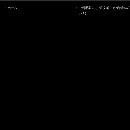
ホーム
ご利用案内 (ご注文前に必ずお読み
い！)