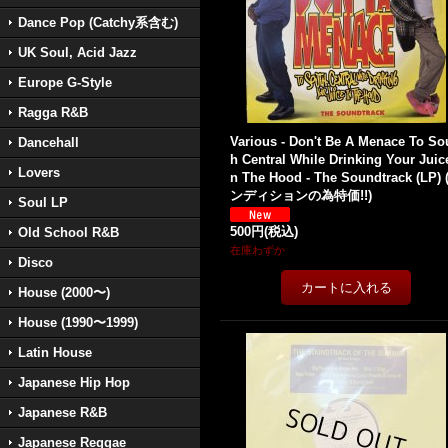
Dance Pop (Catchy系含む)
UK Soul, Acid Jazz
Europe G-Style
Ragga R&B
Various - Don't Be A Menace To So
Dancehall
h Central While Drinking Your Juice
Lovers
n The Hood - The Soundtrack (LP)
ンディションの為特価!!)
Soul LP
500円
(税込)
Old School R&B
在庫わずか
Disco
House (2000〜)
House (1990〜1999)
Latin House
Japanese Hip Hop
Japanese R&B
Japanese Reggae