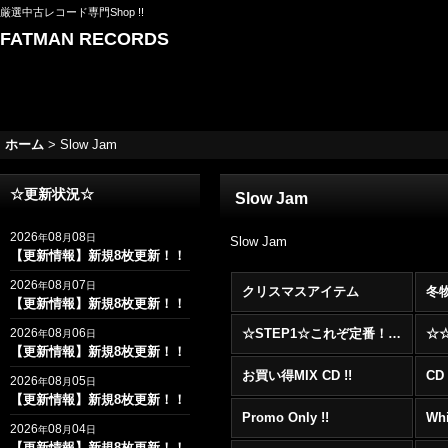
厳選中古レコード専門Shop !!
FATMAN RECORDS
ホーム
>
Slow Jam
☆更新状況☆
Slow Jam
2026
08
08
年
月
日
Slow Jam
【更新情報】新規8枚更新！！
2026
08
07
年
月
日
クリスマスアイテム
冬
【更新情報】新規8枚更新！！
2026
08
06
☆STEP1☆これぞ定番！！まずはここから！2000年代R&BフロアヒットBest 100 !!!
年
月
日
【更新情報】新規8枚更新！！
お買い得MIX CD !!
CD 
2026
08
05
年
月
日
【更新情報】新規8枚更新！！
Promo Only !!
Whi
2026
08
04
年
月
日
【更新情報】新規8枚更新！！