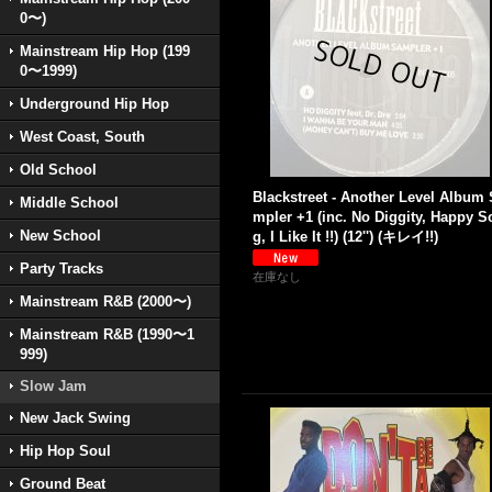
0〜)
Mainstream Hip Hop (199
0〜1999)
Underground Hip Hop
West Coast, South
Old School
Blackstreet - Another Level Album
Middle School
mpler +1 (inc. No Diggity, Happy S
New School
g, I Like It !!) (12'') (キレイ!!)
Party Tracks
在庫なし
Mainstream R&B (2000〜)
Mainstream R&B (1990〜1
999)
Slow Jam
New Jack Swing
Hip Hop Soul
Ground Beat