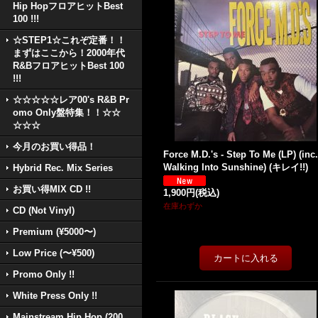
Hip HopフロアヒットBest
100 !!!
☆STEP1☆これぞ定番！！
まずはここから！2000年代
R&BフロアヒットBest 100
!!!
☆☆☆☆☆レア00's R&B Pr
omo Only盤特集！！☆☆
☆☆☆
今月のお買い得品！
Force M.D.'s - Step To Me (LP) (inc.
Walking Into Sunshine) (キレイ!!)
Hybrid Rec. Mix Series
お買い得MIX CD !!
1,900円
(税込)
在庫わずか
CD (Not Vinyl)
Premium (¥5000〜)
Low Price (〜¥500)
Promo Only !!
White Press Only !!
Mainstream Hip Hop (200