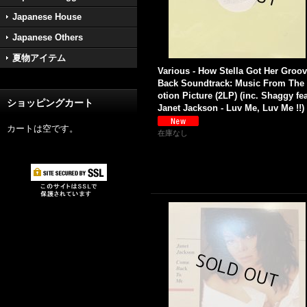
Japanese House
Japanese Others
夏物アイテム
Various - How Stella Got Her Groo
Back Soundtrack: Music From The
otion Picture (2LP) (inc. Shaggy fea
ショッピングカート
Janet Jackson - Luv Me, Luv Me !!)
カートは空です。
在庫なし