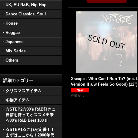
UK, EU R&B, Hip Hop
Dance Classics, Soul
House
Reggae
Japanese
Mix Series
Others
Xscape - Who Can I Run To? (inc. 
詳細カテゴリー
Version !! a/w Feels So Good) (12'')
クリスマスアイテム
在庫なし
冬物アイテム
☆STEP2☆90's R&B好きに
自信を持ってオススメ出来
る00's R&B Best 100 !!!
☆STEP1☆これぞ定番！！
まずはここから！2000年代