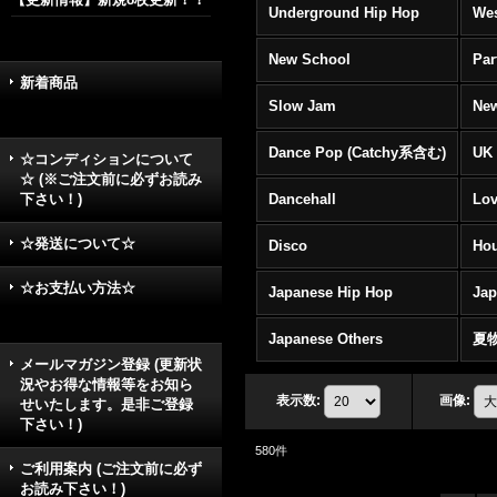
Underground Hip Hop
Wes
New School
Par
新着商品
Slow Jam
New
Dance Pop (Catchy系含む)
UK 
☆コンディションについて
☆ (※ご注文前に必ずお読み
下さい！)
Dancehall
Lov
☆発送について☆
Disco
Hou
☆お支払い方法☆
Japanese Hip Hop
Ja
Japanese Others
夏
メールマガジン登録 (更新状
況やお得な情報等をお知ら
表示数
:
画像
:
せいたします。是非ご登録
下さい！)
580
件
ご利用案内 (ご注文前に必ず
お読み下さい！)