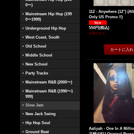
0〜)
112 - Anywhere (12'') (A
Mainstream Hip Hop (199
Only US Promo !!)
0〜1999)
550円
(税込)
Underground Hip Hop
在庫わずか
West Coast, South
Old School
Middle School
New School
Party Tracks
Mainstream R&B (2000〜)
Mainstream R&B (1990〜1
999)
Slow Jam
New Jack Swing
Hip Hop Soul
Aaliyah - One In A Mill
Ground Beat
正銘のEU Original Press 