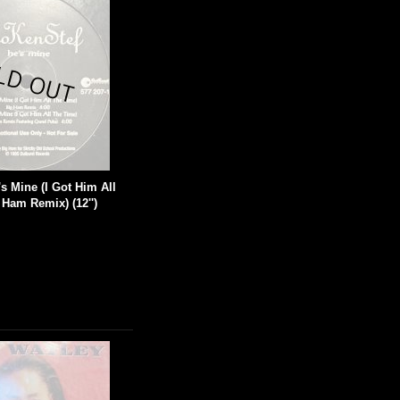
's Mine (I Got Him All
 Ham Remix) (12'')