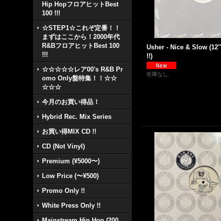
Hip HopフロアヒットBest
100 !!!
☆STEP1☆これぞ定番！！
まずはここから！2000年代
R&BフロアヒットBest 100
Usher - Nice & Slow (12
!!!
!!)
☆☆☆☆☆レア00's R&B Pr
在庫なし
omo Only盤特集！！☆☆
☆☆☆
今月のお買い得品！
Hybrid Rec. Mix Series
お買い得MIX CD !!
CD (Not Vinyl)
Premium (¥5000〜)
Low Price (〜¥500)
Promo Only !!
White Press Only !!
Mainstream Hip Hop (200