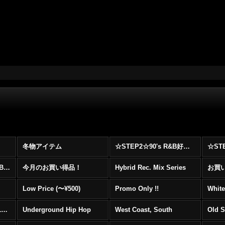
冬物アイテム
☆STEP2☆90's R&B好きに自信を持ってオススメ出来る00's R&B Best 100 !!!
☆☆☆☆☆レア00's R&B Promo Only盤特集！！☆☆☆☆☆
今月のお買い得品！
Hybrid Rec. Mix Series
お買い得
Low Price (〜¥500)
Promo Only !!
White
Mainstream Hip Hop (1990〜1999)
Underground Hip Hop
West Coast, South
Old 