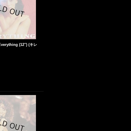
Everything (12'') (キレ