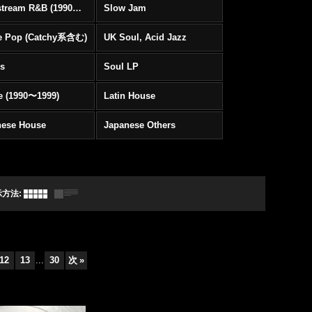
Mainstream R&B (1990〜1999)
Slow Jam
e Pop (Catchy系含む)
UK Soul, Acid Jazz
rs
Soul LP
e (1990〜1999)
Latin House
nese House
Japanese Others
示方法
:
12
13
...
30
次
»