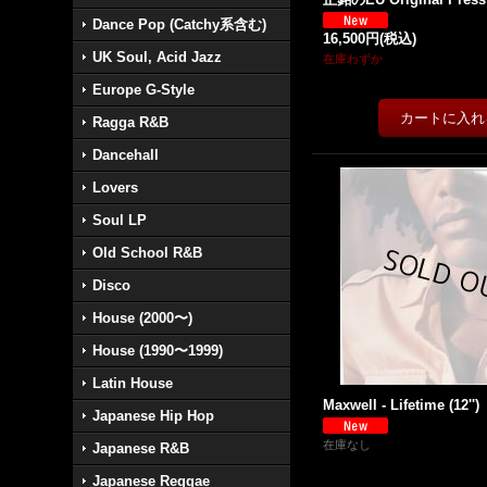
Dance Pop (Catchy系含む)
16,500円
(税込)
UK Soul, Acid Jazz
在庫わずか
Europe G-Style
Ragga R&B
Dancehall
Lovers
Soul LP
Old School R&B
Disco
House (2000〜)
House (1990〜1999)
Latin House
Maxwell - Lifetime (12'')
Japanese Hip Hop
在庫なし
Japanese R&B
Japanese Reggae