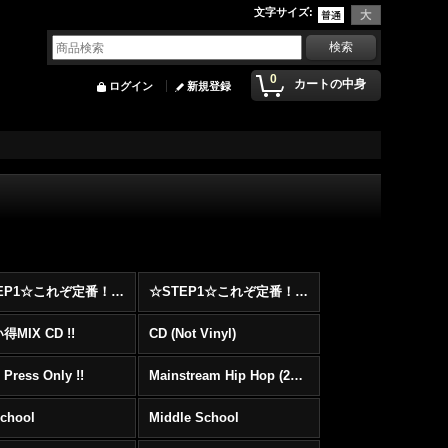
文字サイズ
:
0
カートの中身
ログイン
新規登録
☆STEP1☆これぞ定番！！まずはここから！2000年代Hip HopフロアヒットBest 100 !!!
☆STEP1☆これぞ定番！！まずはここから！2000年代R&BフロアヒットBest 100 !!!
MIX CD !!
CD (Not Vinyl)
 Press Only !!
Mainstream Hip Hop (2000〜)
School
Middle School