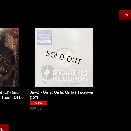
t (LP) (inc. T
Jay-Z - Girls, Girls, Girls / Takeover
A Touch Of Lo
(12'')
在庫なし