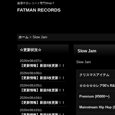
厳選中古レコード専門Shop !!
FATMAN RECORDS
ホーム
>
Slow Jam
☆更新状況☆
Slow Jam
2026
08
07
年
月
日
Slow Jam
【更新情報】新規8枚更新！！
2026
08
06
年
月
日
クリスマスアイテム
【更新情報】新規8枚更新！！
2026
08
05
年
月
日
【更新情報】新規8枚更新！！
Premium (¥5000〜)
2026
08
04
年
月
日
【更新情報】新規8枚更新！！
2026
08
03
年
月
日
【更新情報】新規8枚更新！！