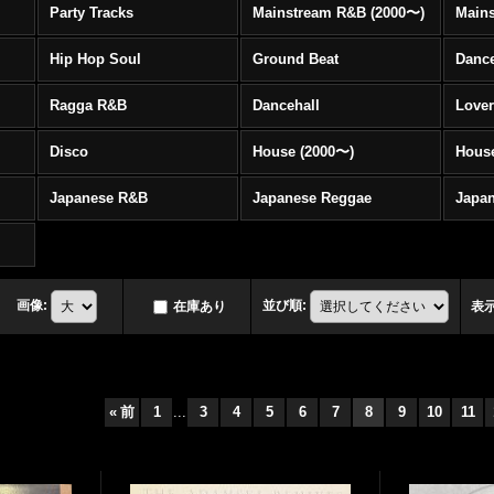
Party Tracks
Mainstream R&B (2000〜)
Hip Hop Soul
Ground Beat
Danc
Ragga R&B
Dancehall
Love
Disco
House (2000〜)
Hous
Japanese R&B
Japanese Reggae
Japa
画像
:
並び順
:
在庫あり
表
«
前
1
...
3
4
5
6
7
8
9
10
11