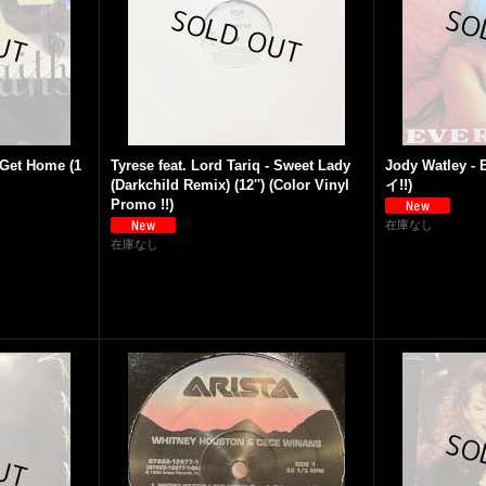
 Get Home (1
Tyrese feat. Lord Tariq - Sweet Lady
Jody Watley - 
(Darkchild Remix) (12'') (Color Vinyl
イ!!)
Promo !!)
在庫なし
在庫なし