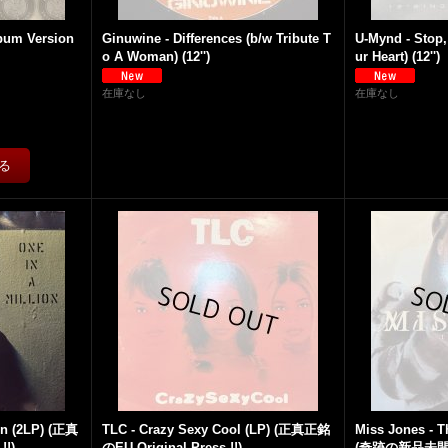
lbum Version
Ginuwine - Differences (b/w Tribute T
U-Mynd - Stop,
o A Woman) (12'')
ur Heart) (12'')
在庫なし
在庫なし
ion (2LP) (正真
TLC - Crazy Sexy Cool (LP) (正真正銘
Miss Jones - 
!!)
のEU Original Press !!)
(奇跡の新品未開封