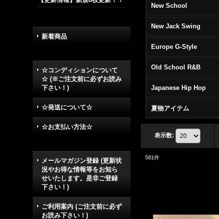
New School
New Jack Swing
新着商品
Europe G-Style
Old School R&B
☆コンディションについて
☆ (※ご注文前に必ずお読み
下さい！)
Japanese Hip Hop
☆発送について☆
夏物アイテム
☆お支払い方法☆
表示数
:
581
件
メールマガジン登録 (更新状
況やお得な情報等をお知ら
せいたします。是非ご登録
下さい！)
ご利用案内 (ご注文前に必ず
お読み下さい！)