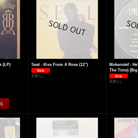
k (LP)
Seal - Kiss From A Rose (12'')
Mokenstef - He
The Time) (Big
在庫なし
在庫なし