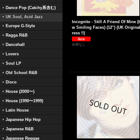
Dance Pop (Catchy系含む)
UK Soul, Acid Jazz
Incognito - Still A Friend Of Mine (
Europe G-Style
w Smiling Faces) (12'') (UK Origina
ress !!)
Ragga R&B
Dancehall
在庫なし
Lovers
Soul LP
Old School R&B
Disco
House (2000〜)
House (1990〜1999)
Latin House
Japanese Hip Hop
Japanese R&B
Japanese Reggae