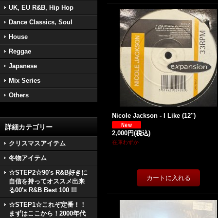
UK, EU R&B, Hip Hop
Dance Classics, Soul
House
Reggae
Japanese
Mix Series
Others
Nicole Jackson - I Like (12'')
詳細カテゴリー
2,000円
(税込)
在庫わずか
クリスマスアイテム
冬物アイテム
☆STEP2☆90's R&B好きに
自信を持ってオススメ出来
る00's R&B Best 100 !!!
☆STEP1☆これぞ定番！！
まずはここから！2000年代