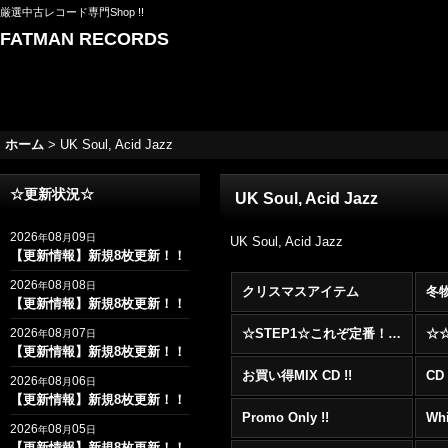
厳選中古レコード専門Shop !!
FATMAN RECORDS
ホーム
>
UK Soul, Acid Jazz
☆更新状況☆
UK Soul, Acid Jazz
2026
08
09
年
月
日
UK Soul, Acid Jazz
【更新情報】新規8枚更新！！
2026
08
08
年
月
日
クリスマスアイテム
冬
【更新情報】新規8枚更新！！
2026
08
07
☆STEP1☆これぞ定番！！まずはここから！2000年代R&BフロアヒットBest 100 !!!
年
月
日
【更新情報】新規8枚更新！！
お買い得MIX CD !!
CD 
2026
08
06
年
月
日
【更新情報】新規8枚更新！！
Promo Only !!
Whi
2026
08
05
年
月
日
【更新情報】新規8枚更新！！