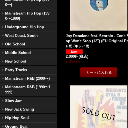
0〜)
Mainstream Hip Hop (199
0〜1999)
Underground Hip Hop
West Coast, South
Joy Denalane feat. Scorpio - Can't 
op Won't Stop (12'') (EU Original P
Old School
s !!) (キレイ!!)
Middle School
2,000円
(税込)
New School
在庫わずか
Party Tracks
Mainstream R&B (2000〜)
Mainstream R&B (1990〜1
999)
Slow Jam
New Jack Swing
Hip Hop Soul
Ground Beat