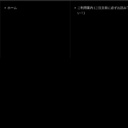
ホーム
ご利用案内 (ご注文前に必ずお読み
い！)