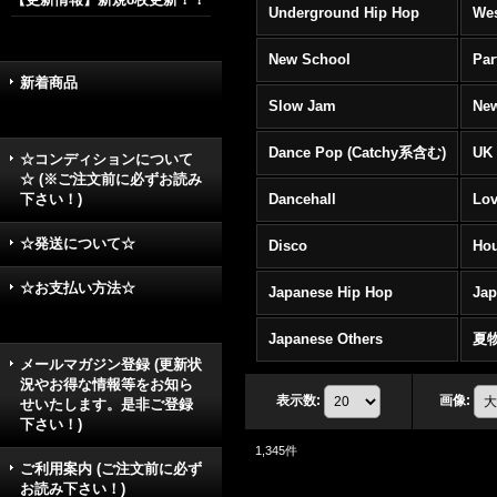
Underground Hip Hop
Wes
New School
Par
新着商品
Slow Jam
New
Dance Pop (Catchy系含む)
UK 
☆コンディションについて
☆ (※ご注文前に必ずお読み
下さい！)
Dancehall
Lov
☆発送について☆
Disco
Hou
☆お支払い方法☆
Japanese Hip Hop
Ja
Japanese Others
夏
メールマガジン登録 (更新状
況やお得な情報等をお知ら
表示数
:
画像
:
せいたします。是非ご登録
下さい！)
1,345
件
ご利用案内 (ご注文前に必ず
お読み下さい！)