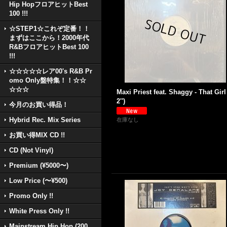
Hip HopフロアヒットBest
100 !!!
☆STEP1☆これぞ定番！！
まずはここから！2000年代
R&BフロアヒットBest 100
!!!
☆☆☆☆☆レア00's R&B Pr
omo Only盤特集！！☆☆
☆☆☆
Maxi Priest feat. Shaggy - That Girl
2'')
今月のお買い得品！
Hybrid Rec. Mix Series
在庫なし
お買い得MIX CD !!
CD (Not Vinyl)
Premium (¥5000〜)
Low Price (〜¥500)
Promo Only !!
White Press Only !!
Mainstream Hip Hop (200