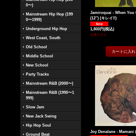
0〜)
Jamiroquai - When You
Mainstream Hip Hop (199
(12'') (キレイ!!)
0〜1999)
Underground Hip Hop
1,800円
(税込)
在庫わずか
West Coast, South
Old School
Middle School
New School
Party Tracks
Mainstream R&B (2000〜)
Mainstream R&B (1990〜1
999)
Slow Jam
New Jack Swing
Hip Hop Soul
Joy Denalane - Mamani 
Ground Beat