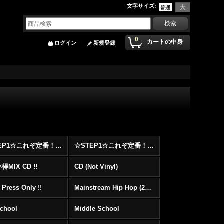
文字サイズ
:
0
カートの中身
ログイン
新規登録
☆STEP1☆これぞ定番！！まずはここから！2000年代Hip HopフロアヒットBest 100 !!!
☆STEP1☆これぞ定番！！まずはここから！2000年代R&BフロアヒットBest 100 !!!
MIX CD !!
CD (Not Vinyl)
 Press Only !!
Mainstream Hip Hop (2000〜)
School
Middle School