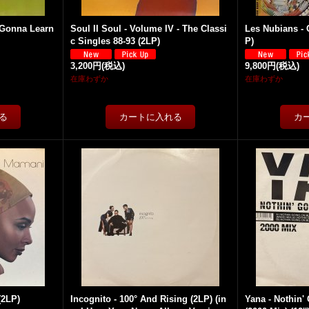
 Gonna Learn
Soul II Soul - Volume IV - The Classi
Les Nubians - 
c Singles 88-93 (2LP)
P)
3,200円
(税込)
9,800円
(税込)
在庫わずか
在庫わずか
(2LP)
Incognito - 100° And Rising (2LP) (in
Yana - Nothin'