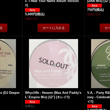
c. I Hear Your Name Album Version
(2000 Mix) (12''
!!)
750円
(税込)
5,600円
(税込)
在庫わずか
在庫わずか
ou (DJ Deeper
Whycliffe - Heaven (Max And Paddy's
V.A. - Party R&
L' Empire Mix) (12'') (キレイ!!)
iney - Celebrati
イ!!)
在庫なし