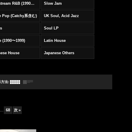
Mainstream R&B (1990〜1999)
Slow Jam
e Pop (Catchy系含む)
UK Soul, Acid Jazz
rs
Soul LP
e (1990〜1999)
Latin House
nese House
Japanese Others
示方法
:
...
68
次
»