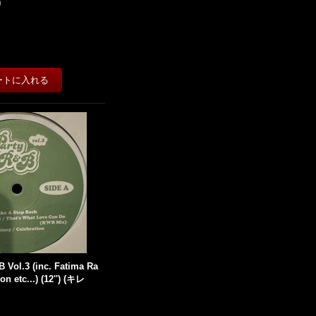
)
B Vol.3 (inc. Fatima Ra
on etc...) (12'') (キレ