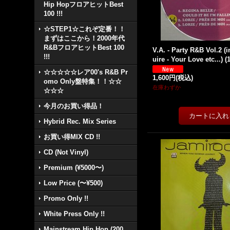
Hip HopフロアヒットBest
100 !!!
☆STEP1☆これぞ定番！！
まずはここから！2000年代
R&BフロアヒットBest 100
V.A. - Party R&B Vol.2 (
!!!
uire - Your Love etc...) (1
☆☆☆☆☆レア00's R&B Pr
1,600円
(税込)
omo Only盤特集！！☆☆
在庫わずか
☆☆☆
今月のお買い得品！
Hybrid Rec. Mix Series
お買い得MIX CD !!
CD (Not Vinyl)
Premium (¥5000〜)
Low Price (〜¥500)
Promo Only !!
White Press Only !!
Mainstream Hip Hop (200