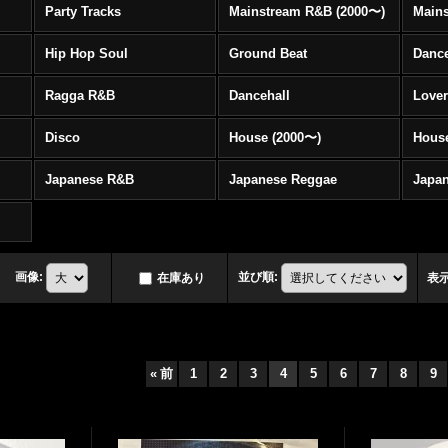
Party Tracks
Mainstream R&B (2000〜)
Hip Hop Soul
Ground Beat
Danc
Ragga R&B
Dancehall
Love
Disco
House (2000〜)
Hous
Japanese R&B
Japanese Reggae
Japa
画像
:
並び順
:
在庫あり
表
«
前
1
2
3
4
5
6
7
8
9