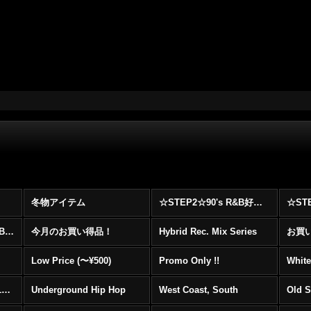
冬物アイテム
☆STEP2☆90's R&B好きに自信を持ってオススメ出来る00's R&B Best 100 !!!
☆☆☆☆☆レア00's R&B Promo Only盤特集！！☆☆☆☆☆
今月のお買い得品！
Hybrid Rec. Mix Series
お買い得
Low Price (〜¥500)
Promo Only !!
White
Mainstream Hip Hop (1990〜1999)
Underground Hip Hop
West Coast, South
Old 