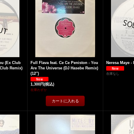
You (Ex Club
Full Flava feat. Ce Ce Peniston - You
Neresa Maye - I 
 Club Remix)
Are The Universe (DJ Hasebe Remix)
(12'')
在庫なし
1,300円
(税込)
在庫わずか