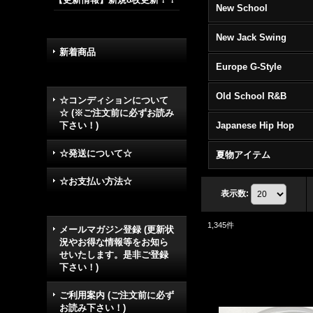
New School
New Jack Swing
新着商品
Europe G-Style
Old School R&B
☆コンディションについて
☆ (※ご注文前に必ずお読み
下さい！)
Japanese Hip Hop
☆発送について☆
夏物アイテム
☆お支払い方法☆
表示数
:
1,345
件
メールマガジン登録 (更新状
況やお得な情報等をお知ら
せいたします。是非ご登録
下さい！)
ご利用案内 (ご注文前に必ず
お読み下さい！)