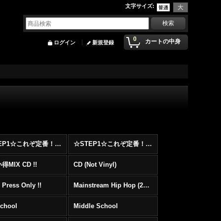
文字サイズ
:
0
カートの中身
ログイン
新規登録
☆STEP1☆これぞ定番！！まずはここから！2000年代Hip HopフロアヒットBest 100 !!!
☆STEP1☆これぞ定番！！まずはここから！2000年代R&BフロアヒットBest 100 !!!
MIX CD !!
CD (Not Vinyl)
 Press Only !!
Mainstream Hip Hop (2000〜)
School
Middle School