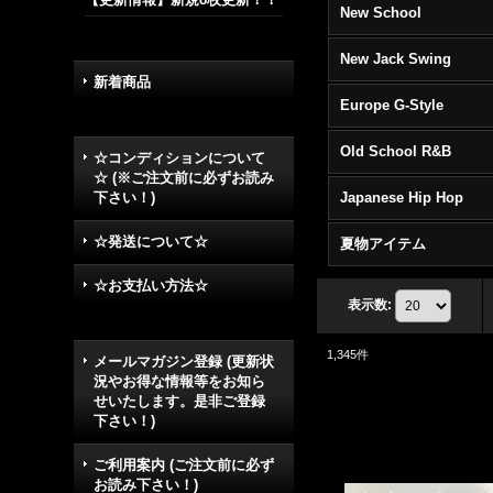
New School
New Jack Swing
新着商品
Europe G-Style
Old School R&B
☆コンディションについて
☆ (※ご注文前に必ずお読み
下さい！)
Japanese Hip Hop
☆発送について☆
夏物アイテム
☆お支払い方法☆
表示数
:
1,345
件
メールマガジン登録 (更新状
況やお得な情報等をお知ら
せいたします。是非ご登録
下さい！)
ご利用案内 (ご注文前に必ず
お読み下さい！)