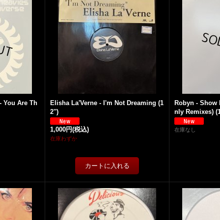
- You Are Th
Elisha La'Verne - I'm Not Dreaming (1
Robyn - Show
2'')
nly Remixes) (1
1,000円
(税込)
在庫なし
在庫わずか