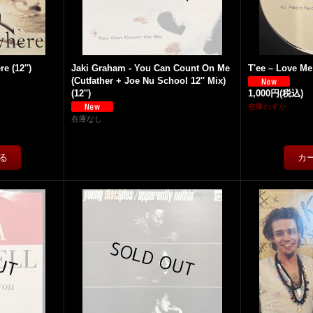
e (12'')
Jaki Graham - You Can Count On Me
T'ee – Love Me
(Cutfather + Joe Nu School 12'' Mix)
(12'')
1,000円
(税込)
在庫わずか
在庫なし