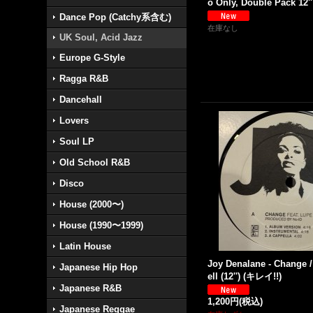
o Only, Double Pack 12'' 
Dance Pop (Catchy系含む)
在庫なし
UK Soul, Acid Jazz
Europe G-Style
Ragga R&B
Dancehall
Lovers
Soul LP
Old School R&B
Disco
House (2000〜)
House (1990〜1999)
Latin House
Joy Denalane - Change 
Japanese Hip Hop
ell (12'') (キレイ!!)
Japanese R&B
1,200円
(税込)
Japanese Reggae