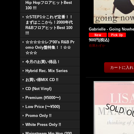
Hip HopフロアヒットBest
100 !!!
☆STEP1☆これぞ定番！！
まずはここから！2000年代
R&BフロアヒットBest 100
Gabrielle - Going Nowher
!!!
900円
(税込)
☆☆☆☆☆レア00's R&B Pr
在庫わずか
omo Only盤特集！！☆☆
☆☆☆
今月のお買い得品！
Hybrid Rec. Mix Series
お買い得MIX CD !!
CD (Not Vinyl)
Premium (¥5000〜)
Low Price (〜¥500)
Promo Only !!
White Press Only !!
Mainstream Hip Hop (200