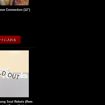
Love Connection (12'')
Young Soul Rebels (Rem