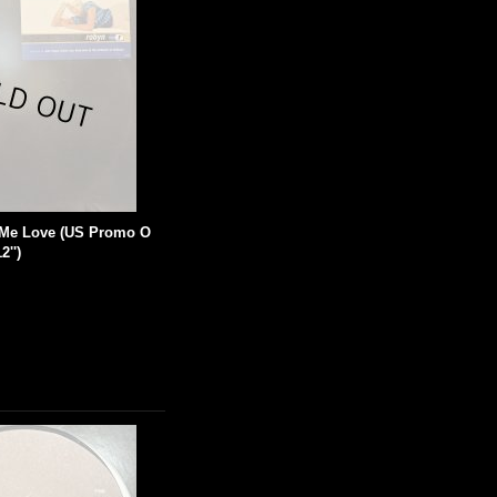
 Me Love (US Promo O
2'')