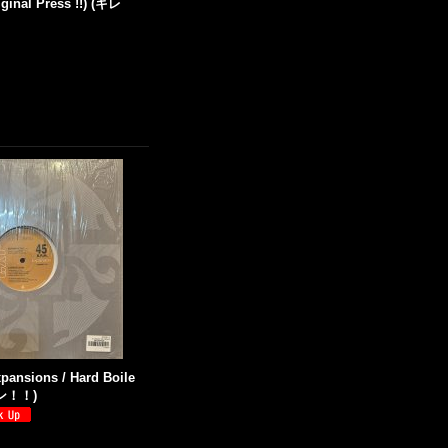
riginal Press !!) (キレ
xpansions / Hard Boile
ピン！！)