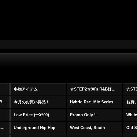
冬物アイテム
☆STEP2☆90's R&B好きに自信を持ってオススメ出来る00's R&B Best 100 !!!
☆☆☆☆☆レア00's R&B Promo Only盤特集！！☆☆☆☆☆
今月のお買い得品！
Hybrid Rec. Mix Series
お買い得
Low Price (〜¥500)
Promo Only !!
White
Mainstream Hip Hop (1990〜1999)
Underground Hip Hop
West Coast, South
Old 