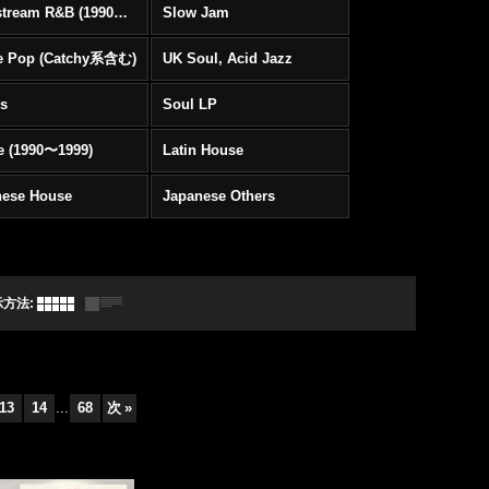
Mainstream R&B (1990〜1999)
Slow Jam
e Pop (Catchy系含む)
UK Soul, Acid Jazz
rs
Soul LP
e (1990〜1999)
Latin House
nese House
Japanese Others
示方法
:
13
14
...
68
次
»