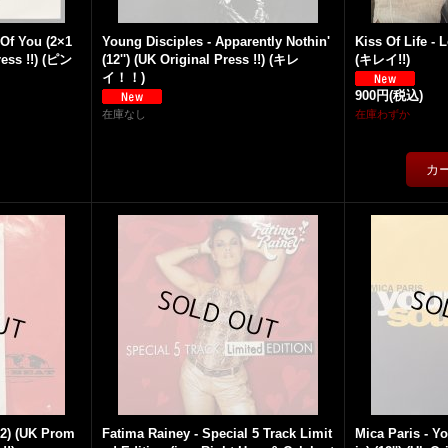
 Of You (2×1
Young Disciples - Apparently Nothin'
Kiss Of Life - 
Press !!) (ピン
(12'') (UK Original Press !!) (キレ
(キレイ!!)
イ！！)
900円
(税込)
在庫なし
在庫わずか
×2) (UK Prom
Fatima Rainey - Special 5 Track Limit
Mica Paris - 