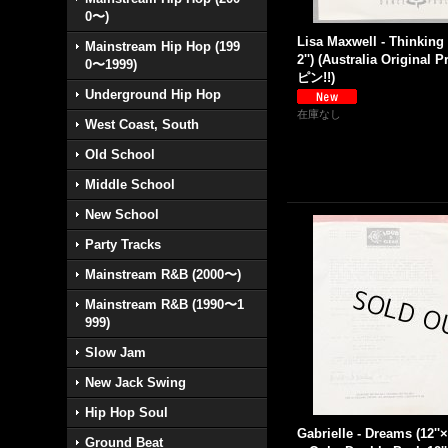
0〜)
Lisa Maxwell - Thinking
Mainstream Hip Hop (199
2'') (Australia Original 
0〜1999)
ピン!!)
Underground Hip Hop
在庫なし
West Coast, South
Old School
Middle School
New School
Party Tracks
Mainstream R&B (2000〜)
Mainstream R&B (1990〜1
999)
Slow Jam
New Jack Swing
Hip Hop Soul
Gabrielle - Dreams (12''
Ground Beat