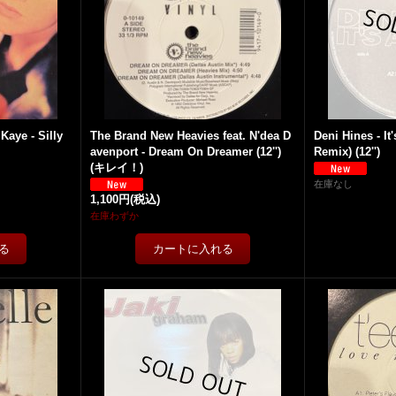
Kaye - Silly
The Brand New Heavies feat. N'dea D
Deni Hines - I
avenport - Dream On Dreamer (12'')
Remix) (12'')
(キレイ！)
在庫なし
1,100円
(税込)
在庫わずか