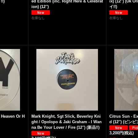
!!)
ed Edition (inc. Right Here & Celebrat
ix) (12'') (Uk O
ion) (12'')
イ!!)
在庫なし
在庫なし
/ Heaven Or H
Mark Knight, Sgt Slick, Beverley Kni
Citrus Sun - E
ght / Opolopo & Jaki Graham - I Wan
d (12'') (ピン
na Be Your Lover / Fire (12'') (新品!!)
3,200円
(税込)