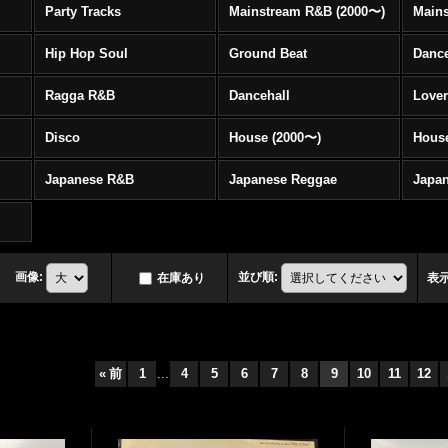
Party Tracks
Mainstream R&B (2000〜)
Hip Hop Soul
Ground Beat
Danc
Ragga R&B
Dancehall
Love
Disco
House (2000〜)
Hous
Japanese R&B
Japanese Reggae
Japa
画像
:
並び順
:
在庫あり
表
«
前
1
...
4
5
6
7
8
9
10
11
12