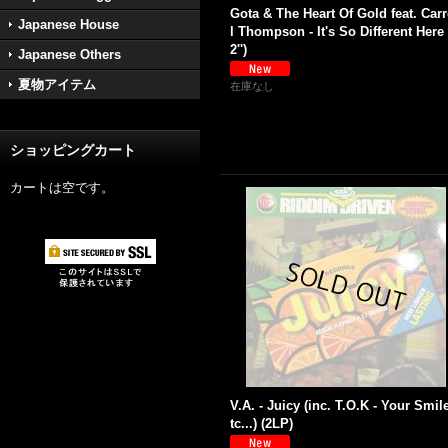
Gota & The Heart Of Gold feat. Carr
Japanese House
l Thompson - It's So Different Here 
2'')
Japanese Others
夏物アイテム
在庫なし
ショッピングカート
カートは空です。
V.A. - Juicy (inc. T.O.K - Your Smil
tc...) (2LP)