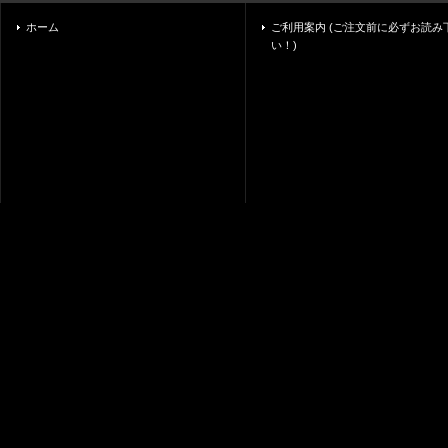
ホーム
ご利用案内 (ご注文前に必ずお読み
い！)