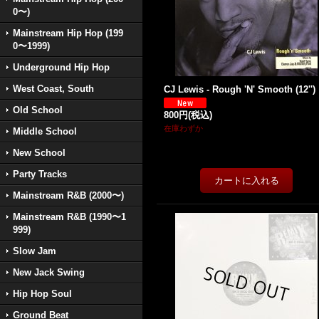
0〜)
Mainstream Hip Hop (199
0〜1999)
Underground Hip Hop
West Coast, South
CJ Lewis - Rough 'N' Smooth (12'')
Old School
800円
(税込)
在庫わずか
Middle School
New School
Party Tracks
Mainstream R&B (2000〜)
Mainstream R&B (1990〜1
999)
Slow Jam
New Jack Swing
Hip Hop Soul
Ground Beat