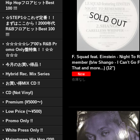
Hip HopフロアヒットBest
100 !!!
☆STEP1☆これぞ定番！！
まずはここから！2000年代
R&BフロアヒットBest 100
!!!
☆☆☆☆☆レア00's R&B Pr
omo Only盤特集！！☆☆
☆☆☆
F. Squad feat. Einstein - Night To R
member (b/w Shango - I Can't Go F
今月のお買い得品！
That and more...) (12'')
Hybrid Rec. Mix Series
在庫なし
お買い得MIX CD !!
CD (Not Vinyl)
Premium (¥5000〜)
Low Price (〜¥500)
Promo Only !!
White Press Only !!
Mainstream Hip Hop (200