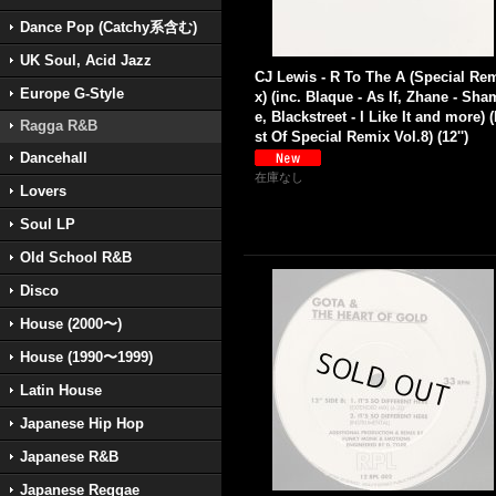
Dance Pop (Catchy系含む)
UK Soul, Acid Jazz
CJ Lewis - R To The A (Special Re
Europe G-Style
x) (inc. Blaque - As If, Zhane - Sha
e, Blackstreet - I Like It and more) 
Ragga R&B
st Of Special Remix Vol.8) (12'')
Dancehall
在庫なし
Lovers
Soul LP
Old School R&B
Disco
House (2000〜)
House (1990〜1999)
Latin House
Japanese Hip Hop
Japanese R&B
Japanese Reggae