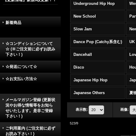
Underground Hip Hop
Wes
New School
Par
新着商品
Slow Jam
New
Dance Pop (Catchy系含む)
UK 
☆コンディションについて
☆ (※ご注文前に必ずお読み
下さい！)
Dancehall
Lov
☆発送について☆
Disco
Hou
☆お支払い方法☆
Japanese Hip Hop
Ja
Japanese Others
夏
メールマガジン登録 (更新状
況やお得な情報等をお知ら
表示数
:
画像
:
せいたします。是非ご登録
下さい！)
523
件
ご利用案内 (ご注文前に必ず
お読み下さい！)