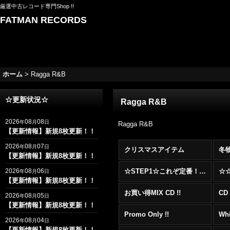
厳選中古レコード専門Shop !!
FATMAN RECORDS
ホーム
>
Ragga R&B
☆更新状況☆
Ragga R&B
2026
08
08
年
月
日
Ragga R&B
【更新情報】新規8枚更新！！
2026
08
07
年
月
日
クリスマスアイテム
冬
【更新情報】新規8枚更新！！
2026
08
06
☆STEP1☆これぞ定番！！まずはここから！2000年代R&BフロアヒットBest 100 !!!
年
月
日
【更新情報】新規8枚更新！！
お買い得MIX CD !!
CD 
2026
08
05
年
月
日
【更新情報】新規8枚更新！！
Promo Only !!
Whi
2026
08
04
年
月
日
【更新情報】新規8枚更新！！